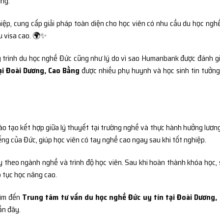
ọng.
ệp, cung cấp giải pháp toàn diện cho học viên có nhu cầu du học nghề
đậu visa cao. 🌍✨
ng trình du học nghề Đức cũng như lý do vì sao Humanbank được đánh gi
ại Đoài Dương, Cao Bằng
được nhiều phụ huynh và học sinh tin tưởng
ào tạo kết hợp giữa lý thuyết tại trường nghề và thực hành hưởng lương
ếng của Đức, giúp học viên có tay nghề cao ngay sau khi tốt nghiệp.
ùy theo ngành nghề và trình độ học viên. Sau khi hoàn thành khóa học, 
p tục học nâng cao.
 tìm đến
Trung tâm tư vấn du học nghề Đức uy tín tại Đoài Dương,
n đây.