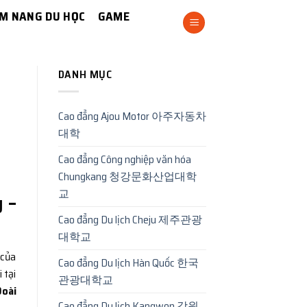
M NANG DU HỌC
GAME
DANH MỤC
Cao đẳng Ajou Motor 아주자동차
대학
Cao đẳng Công nghiệp văn hóa
Chungkang 청강문화산업대학
교
g –
Cao đẳng Du lịch Cheju 제주관광
대학교
 của
Cao đẳng Du lịch Hàn Quốc 한국
 tại
관광대학교
Đoài
Cao đẳng Du lịch Kangwon 강원