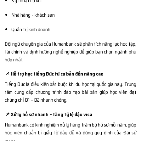
Kỹ thuật cơ khí
Nhà hàng – khách sạn
Quản trị kinh doanh
Đội ngũ chuyên gia của Humanbank sẽ phân tích năng lực học tập,
tài chính và định hướng nghề nghiệp để giúp bạn chọn ngành phù
hợp nhất.
📌 Hỗ trợ học tiếng Đức từ cơ bản đến nâng cao
Tiếng Đức là điều kiện bắt buộc khi du học tại quốc gia này. Trung
tâm cung cấp chương trình đào tạo bài bản giúp học viên đạt
chứng chỉ B1 – B2 nhanh chóng.
📌 Xử lý hồ sơ nhanh – tăng tỷ lệ đậu visa
Humanbank có kinh nghiệm xử lý hàng trăm bộ hồ sơ mỗi năm, giúp
học viên chuẩn bị giấy tờ đầy đủ và đúng quy định của Đại sứ
quán.