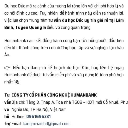
Du học Đức mở ra cánh cửa tương lai rộng lớn với chi phí hợp lý và
cơ hội định cư cao. Tuy nhiên, để hành trình này diễn ra thuận lợi,
việc lựa chọn trung tâm
tư vấn du học Đức uy tín giá rẻ tại Lâm
Bình, Tuyên Quang
là điều vô cùng quan trọng.
Humanbank cam kết đồng hành cùng bạn từ những bước đầu tiên
đến khi thành công trên con đường học tập và sự nghiệp tại châu
Âu.
👉 Nếu bạn đang có kế hoạch du học Đức, hãy liên hệ ngay
Humanbank để được tư vấn miễn phí và xây dựng lộ trình phù hợp
nhất. 🚀
Tư
CÔNG TY CỔ PHẦN CÔNG NGHỆ HUMANBANK
vấn
Địa chỉ: Tầng 3, Tháp A, Tòa nhà T608 – KĐT mới Cổ Nhuế, Ph
và
Nghĩa Đô, TP Hà Nội, Việt Nam
hỗ
Hotline:
0961696331
trợ
Email:
kangminamhd@gmail.com