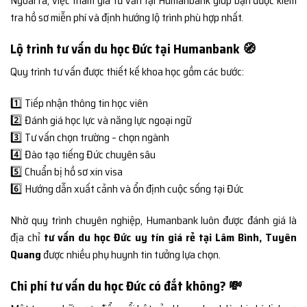
Ngoài ra, việc tham gia tư vấn tại Humanbank giúp bạn được kiểm
tra hồ sơ miễn phí và định hướng lộ trình phù hợp nhất.
Lộ trình tư vấn du học Đức tại Humanbank 🧭
Quy trình tư vấn được thiết kế khoa học gồm các bước:
1️⃣ Tiếp nhận thông tin học viên
2️⃣ Đánh giá học lực và năng lực ngoại ngữ
3️⃣ Tư vấn chọn trường – chọn ngành
4️⃣ Đào tạo tiếng Đức chuyên sâu
5️⃣ Chuẩn bị hồ sơ xin visa
6️⃣ Hướng dẫn xuất cảnh và ổn định cuộc sống tại Đức
Nhờ quy trình chuyên nghiệp, Humanbank luôn được đánh giá là
địa chỉ
tư vấn du học Đức uy tín giá rẻ tại Lâm Bình, Tuyên
Quang
được nhiều phụ huynh tin tưởng lựa chọn.
Chi phí tư vấn du học Đức có đắt không? 💸