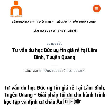
Bỏ
qua
nội
dung
VỀ HUMANBANK
TUYỂN SINH
VIỆC LÀM
ĐẦU TƯ ĐỊNH CƯ HQ
CẨM NANG DU HỌC
GAME
LIÊN HỆ
DU HỌC ĐỨC
Tư vấn du học Đức uy tín giá rẻ tại Lâm
Bình, Tuyên Quang
ĐĂNG VÀO
15 THÁNG 3 2026
BỞI
RODIGO JACK
Tư vấn du học Đức uy tín giá rẻ tại Lâm Bình,
Tuyên Quang – Giải pháp tối ưu cho hành trình
học tập và định cư châu Âu 🇩🇪🎓