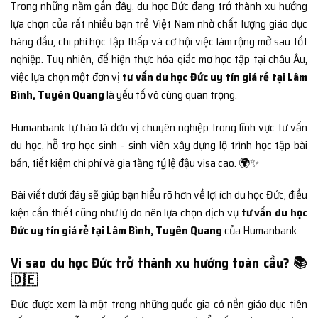
Trong những năm gần đây, du học Đức đang trở thành xu hướng
lựa chọn của rất nhiều bạn trẻ Việt Nam nhờ chất lượng giáo dục
hàng đầu, chi phí học tập thấp và cơ hội việc làm rộng mở sau tốt
nghiệp. Tuy nhiên, để hiện thực hóa giấc mơ học tập tại châu Âu,
việc lựa chọn một đơn vị
tư vấn du học Đức uy tín giá rẻ tại Lâm
Bình, Tuyên Quang
là yếu tố vô cùng quan trọng.
Humanbank tự hào là đơn vị chuyên nghiệp trong lĩnh vực tư vấn
du học, hỗ trợ học sinh – sinh viên xây dựng lộ trình học tập bài
bản, tiết kiệm chi phí và gia tăng tỷ lệ đậu visa cao. 🌍✨
Bài viết dưới đây sẽ giúp bạn hiểu rõ hơn về lợi ích du học Đức, điều
kiện cần thiết cũng như lý do nên lựa chọn dịch vụ
tư vấn du học
Đức uy tín giá rẻ tại Lâm Bình, Tuyên Quang
của Humanbank.
Vì sao du học Đức trở thành xu hướng toàn cầu? 📚
🇩🇪
Đức được xem là một trong những quốc gia có nền giáo dục tiên