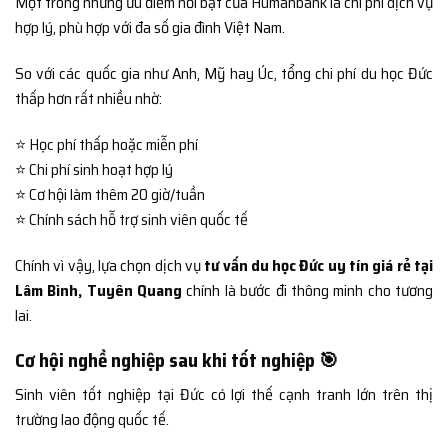
Một trong những ưu điểm nổi bật của Humanbank là chi phí dịch vụ
hợp lý, phù hợp với đa số gia đình Việt Nam.
So với các quốc gia như Anh, Mỹ hay Úc, tổng chi phí du học Đức
thấp hơn rất nhiều nhờ:
⭐ Học phí thấp hoặc miễn phí
⭐ Chi phí sinh hoạt hợp lý
⭐ Cơ hội làm thêm 20 giờ/tuần
⭐ Chính sách hỗ trợ sinh viên quốc tế
Chính vì vậy, lựa chọn dịch vụ
tư vấn du học Đức uy tín giá rẻ tại
Lâm Bình, Tuyên Quang
chính là bước đi thông minh cho tương
lai.
Cơ hội nghề nghiệp sau khi tốt nghiệp 🎯
Sinh viên tốt nghiệp tại Đức có lợi thế cạnh tranh lớn trên thị
trường lao động quốc tế.