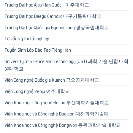
Trường Đại học Ajou Hàn Quốc – 아주대학교
Trường Đại học Daegu Catholic 대구가톨릭대학교
Trường Đại học Quốc gia Gyeongsang 경상국립대학교
Tư vấn kỳ thi tốt nghiệp
Tuyển Sinh Lớp Đào Tạo Tiếng Hàn
University of Science and Technology (UST) 과학 기술 연합 대학
원대학교
Viện Công nghệ Quốc gia Kumoh 금오공과대학교
Viện Công nghệ Yeoju 여주대학교
Viện Khoa học Công nghệ Busan 부산과학기술대학교
Viện Khoa học và Công nghệ Daejeon 대전과학기술대
Viện Khoa học và Công nghệ Dongwon 동원과학기술대학교