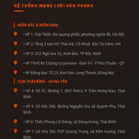
HỆ THỐNG MẠNG LƯỚI VĂN PHÒNG
MIỀN BẮC & MIỀN NAM
• VP 1: Toà T608, tôn quang phiệt, phường nghĩa đô, Hà Nội
• VP 2: Tầng 2 toà HH Thái Hà, Cổ Nhuế, Bắc Từ Liêm, HN
• VP 3: 252 Ngô Gia Tự, Kinh Bắc, TP Bắc Ninh
• VP TP.HCM: Chung cư Jamona - Đào Trí - P Phú Thuận - Q7
• VP Đồng Nai: Tổ 23, Kim Sơn, Long Thành, Đồng Nai
CỤM THÁI BÌNH - HƯNG YÊN
• VP 4: Số 31, đường 7, KDT Petro, P. Trần Hưng Đạo, Thái
Bình
• VP 5: Số nhà 298, đường Nguyễn Du, xã Quỳnh Phụ, Thái
Bình
• VP 6: Thôn Phong Lôi Đông, xã Đông Hưng, Thái Bình
• VP 7: Số nhà 764 TDP Quang Trung, xã Kiến Xương, Thái
Bình