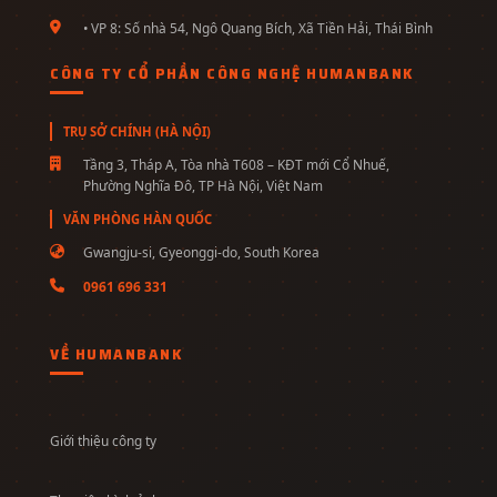
• VP 8: Số nhà 54, Ngô Quang Bích, Xã Tiền Hải, Thái Bình
CÔNG TY CỔ PHẦN CÔNG NGHỆ HUMANBANK
TRỤ SỞ CHÍNH (HÀ NỘI)
Tầng 3, Tháp A, Tòa nhà T608 – KĐT mới Cổ Nhuế,
Phường Nghĩa Đô, TP Hà Nội, Việt Nam
VĂN PHÒNG HÀN QUỐC
Gwangju-si, Gyeonggi-do, South Korea
0961 696 331
VỀ HUMANBANK
Giới thiệu công ty