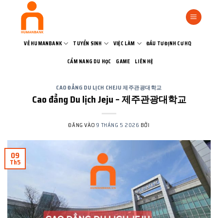
Bỏ
qua
nội
dung
VỀ HUMANBANK
TUYỂN SINH
VIỆC LÀM
ĐẦU TƯ ĐỊNH CƯ HQ
CẨM NANG DU HỌC
GAME
LIÊN HỆ
CAO ĐẲNG DU LỊCH CHEJU 제주관광대학교
Cao đẳng Du lịch Jeju – 제주관광대학교
ĐĂNG VÀO
9 THÁNG 5 2026
BỞI
09
Th5