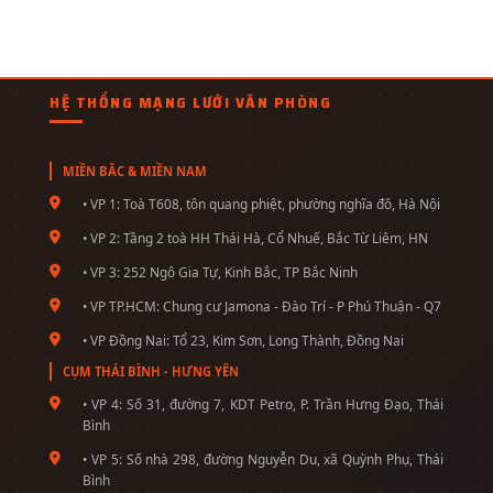
HỆ THỐNG MẠNG LƯỚI VĂN PHÒNG
MIỀN BẮC & MIỀN NAM
• VP 1: Toà T608, tôn quang phiệt, phường nghĩa đô, Hà Nội
• VP 2: Tầng 2 toà HH Thái Hà, Cổ Nhuế, Bắc Từ Liêm, HN
• VP 3: 252 Ngô Gia Tự, Kinh Bắc, TP Bắc Ninh
• VP TP.HCM: Chung cư Jamona - Đào Trí - P Phú Thuận - Q7
• VP Đồng Nai: Tổ 23, Kim Sơn, Long Thành, Đồng Nai
CỤM THÁI BÌNH - HƯNG YÊN
• VP 4: Số 31, đường 7, KDT Petro, P. Trần Hưng Đạo, Thái
Bình
• VP 5: Số nhà 298, đường Nguyễn Du, xã Quỳnh Phụ, Thái
Bình