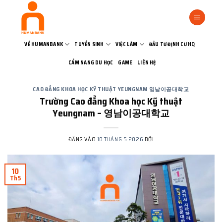
Bỏ
qua
nội
dung
VỀ HUMANBANK
TUYỂN SINH
VIỆC LÀM
ĐẦU TƯ ĐỊNH CƯ HQ
CẨM NANG DU HỌC
GAME
LIÊN HỆ
CAO ĐẲNG KHOA HỌC KỸ THUẬT YEUNGNAM 영남이공대학교
Trường Cao đẳng Khoa học Kỹ thuật
Yeungnam – 영남이공대학교
ĐĂNG VÀO
10 THÁNG 5 2026
BỞI
10
Th5