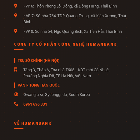
• VP 6: Thôn Phong Lôi Đông, xã Đông Hưng, Thái Bình
• VP 7: Số nhà 764 TDP Quang Trung, xã Kiến Xương, Thái
Bình
• VP 8: Số nhà 54, Ngô Quang Bích, Xã Tiền Hải, Thái Bình
CÔNG TY CỔ PHẦN CÔNG NGHỆ HUMANBANK
TRỤ SỞ CHÍNH (HÀ NỘI)
Tầng 3, Tháp A, Tòa nhà T608 – KĐT mới Cổ Nhuế,
Phường Nghĩa Đô, TP Hà Nội, Việt Nam
VĂN PHÒNG HÀN QUỐC
Gwangju-si, Gyeonggi-do, South Korea
0961 696 331
VỀ HUMANBANK