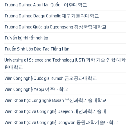
Trường Đại học Ajou Hàn Quốc – 아주대학교
Trường Đại học Daegu Catholic 대구가톨릭대학교
Trường Đại học Quốc gia Gyeongsang 경상국립대학교
Tư vấn kỳ thi tốt nghiệp
Tuyển Sinh Lớp Đào Tạo Tiếng Hàn
University of Science and Technology (UST) 과학 기술 연합 대학
원대학교
Viện Công nghệ Quốc gia Kumoh 금오공과대학교
Viện Công nghệ Yeoju 여주대학교
Viện Khoa học Công nghệ Busan 부산과학기술대학교
Viện Khoa học và Công nghệ Daejeon 대전과학기술대
Viện Khoa học và Công nghệ Dongwon 동원과학기술대학교