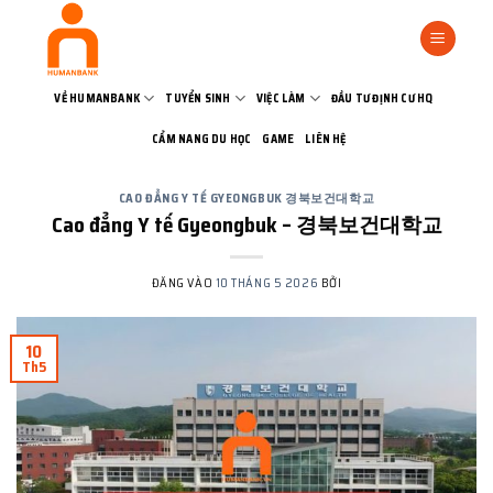
Bỏ
qua
nội
dung
VỀ HUMANBANK
TUYỂN SINH
VIỆC LÀM
ĐẦU TƯ ĐỊNH CƯ HQ
CẨM NANG DU HỌC
GAME
LIÊN HỆ
CAO ĐẲNG Y TẾ GYEONGBUK 경북보건대학교
Cao đẳng Y tế Gyeongbuk – 경북보건대학교
ĐĂNG VÀO
10 THÁNG 5 2026
BỞI
10
Th5