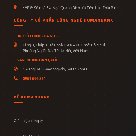
• VP 8: Số nhà 54, Ngô Quang Bích, Xã Tiền Hải, Thái Bình
CÔNG TY CỔ PHẦN CÔNG NGHỆ HUMANBANK
TRỤ SỞ CHÍNH (HÀ NỘI)
Tầng 3, Tháp A, Tòa nhà T608 – KĐT mới Cổ Nhuế,
Phường Nghĩa Đô, TP Hà Nội, Việt Nam
VĂN PHÒNG HÀN QUỐC
Gwangju-si, Gyeonggi-do, South Korea
0961 696 331
VỀ HUMANBANK
Giới thiệu công ty