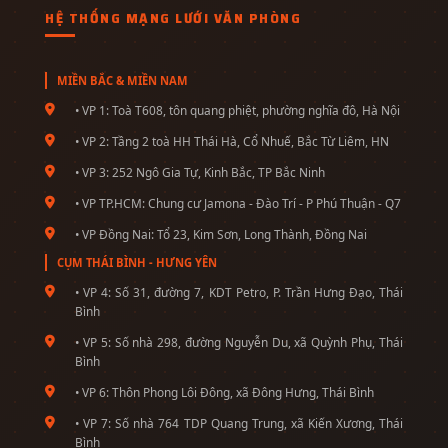
HỆ THỐNG MẠNG LƯỚI VĂN PHÒNG
MIỀN BẮC & MIỀN NAM
• VP 1: Toà T608, tôn quang phiệt, phường nghĩa đô, Hà Nội
• VP 2: Tầng 2 toà HH Thái Hà, Cổ Nhuế, Bắc Từ Liêm, HN
• VP 3: 252 Ngô Gia Tự, Kinh Bắc, TP Bắc Ninh
• VP TP.HCM: Chung cư Jamona - Đào Trí - P Phú Thuận - Q7
• VP Đồng Nai: Tổ 23, Kim Sơn, Long Thành, Đồng Nai
CỤM THÁI BÌNH - HƯNG YÊN
• VP 4: Số 31, đường 7, KDT Petro, P. Trần Hưng Đạo, Thái
Bình
• VP 5: Số nhà 298, đường Nguyễn Du, xã Quỳnh Phụ, Thái
Bình
• VP 6: Thôn Phong Lôi Đông, xã Đông Hưng, Thái Bình
• VP 7: Số nhà 764 TDP Quang Trung, xã Kiến Xương, Thái
Bình