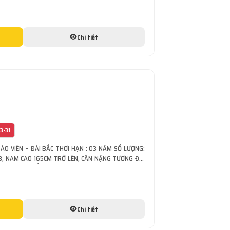
Chi tiết
3-31
ĐÀO VIÊN – ĐÀI BẮC THƠI HẠN : 03 NĂM SỐ LƯỢNG:
8, NAM CAO 165CM TRỞ LÊN, CÂN NẶNG TƯƠNG ĐỐI
 ĐÓNG GÓI, KIỂM HÀNG CÔNG VIỆC : THAO TÁC MÁY
Chi tiết