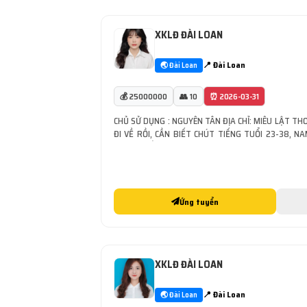
XKLĐ ĐÀI LOAN
📍 Đài Loan
🌏 Đài Loan
💰 25000000
👥 10
⏰ 2026-03-31
CHỦ SỬ DỤNG : NGUYÊN TÂN ĐỊA CHỈ: MIÊU LẬT TH
ĐI VỀ RỒI, CẦN BIẾT CHÚT TIẾNG TUỔI 23-38, N
TƯƠNG ĐỐI NHÀ MÁY: LÀM LINH KIÊN CƠ KHÍ, ĐÓNG
TÁC MÁY TIỆN, [...]
Ứng tuyển
XKLĐ ĐÀI LOAN
📍 Đài Loan
🌏 Đài Loan