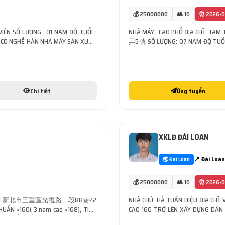
💰 25000000
👥 10
⏰ 2026-0
VIÊN SỐ LƯỢNG : 01 NAM ĐỘ TUỔI :
NHÀ MÁY: CAO PHỔ ĐIA CHỈ
 VÀ CÓ NGHỀ HÀN NHÀ MÁY SẢN XUẤT
弄5號 SỐ LƯỢNG: 07 NAM ĐỘ TUỔI 2
RÁP MÁY [...]
CỬ LĐ BIẾT HÀN, LẤY CẢ ĐI MỚI V
DƯỠNG, LẮP ĐẶT CÁC LOẠI MÁY NÂN
Chi tiết
Ứng tuyển
XKLĐ ĐÀI LOAN
📍 Đài Loan
🌏 Đài Loan
💰 25000000
👥 10
⏰ 2026-0
 TÂN BẮC 新北市三重區光復路二段88巷22
NHÀ CHÚ: HÀ TUẤN DIỆU ĐỊA CHỈ:
ẨN >160( 3 nam cao >168), TIẾN
CAO 160 TRỞ LÊN XÂY DỰNG DÂN 
SẢN XUẤT: LẮP RÁP, SỬA CHỮA, BẢO
SỬA MÁY MÓC , MÁY CÔNG TRÌNH GỬI 