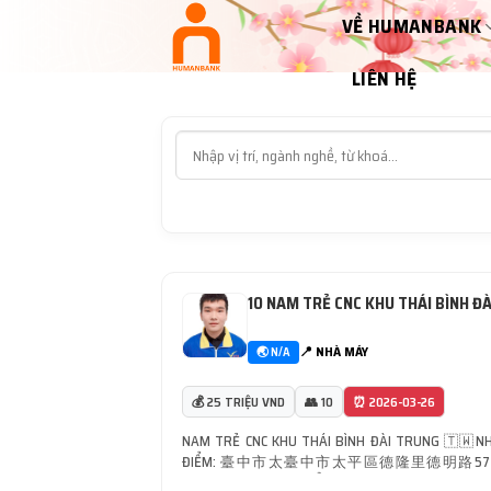
Bỏ
VỀ HUMANBANK
qua
nội
LIÊN HỆ
dung
10 NAM TRẺ CNC KHU THÁI BÌNH Đ
📍 NHÀ MÁY
🌏 N/A
💰 25 TRIỆU VND
👥 10
⏰ 2026-03-26
NAM TRẺ CNC KHU THÁI BÌNH ĐÀI TRUNG 🇹🇼N
ĐIỂM: 臺中市太臺中市太平區德隆里德明路57巷32號 –
LƯỢNG: 10 NAM – TUỔI: 19-35 Cao: 165/ 52KG TR