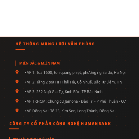
HỆ THỐNG MẠNG LƯỚI VĂN PHÒNG
MIỀN BẮC & MIỀN NAM
• VP 1: Toà T608, tôn quang phiệt, phường nghĩa đô, Hà Nội
• VP 2: Tầng 2 toà HH Thái Hà, Cổ Nhuế, Bắc Từ Liêm, HN
• VP 3: 252 Ngô Gia Tự, Kinh Bắc, TP Bắc Ninh
• VP TP.HCM: Chung cư Jamona - Đào Trí - P Phú Thuận - Q7
• VP Đồng Nai: Tổ 23, Kim Sơn, Long Thành, Đồng Nai
CÔNG TY CỔ PHẦN CÔNG NGHỆ HUMANBANK