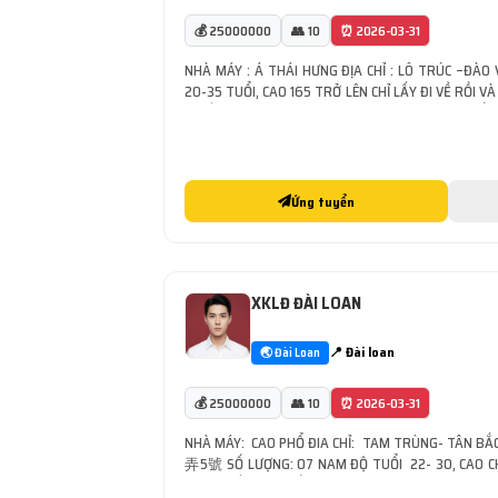
💰 25000000
👥 10
⏰ 2026-03-31
NHÀ MÁY : Á THÁI HƯNG ĐỊA CHỈ : LÔ TRÚC –ĐÀO 
20-35 TUỔI, CAO 165 TRỞ LÊN CHỈ LẤY ĐI VỀ RỒI
THIẾT BỊ MÁY MÓC CƠ KHÍ CÔNG VIỆC : HÀN XÌ – LẮP 
Ứng tuyển
XKLĐ ĐÀI LOAN
📍 Đài loan
🌏 Đài Loan
💰 25000000
👥 10
⏰ 2026-03-31
NHÀ MÁY: CAO PHỔ ĐIA CHỈ: TAM TRÙNG-
弄5號 SỐ LƯỢNG: 07 NAM ĐỘ TUỔI 22- 30, CAO CHU
CỬ LĐ BIẾT HÀN, LẤY CẢ ĐI MỚI VÀ ĐVR NHÀ MÁY 