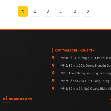
1
2
3
…
10
CỤM THÁI BÌNH - HƯNG YÊN
• VP 4: Số 31, đường 7, KDT Petro, P.
• VP 5: Số nhà 298, đường Nguyễn Du,
• VP 6: Thôn Phong Lôi Đông, xã Đông
• VP 7: Số nhà 764 TDP Quang Trung, 
• VP 8: Số nhà 54, Ngô Quang Bích, Xã
VỀ HUMANBANK