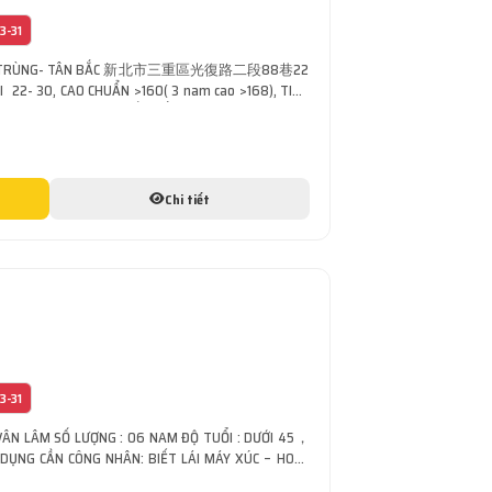
3-31
: TAM TRÙNG- TÂN BẮC 新北市三重區光復路二段88巷22
2- 30, CAO CHUẨN >160( 3 nam cao >168), TIẾN
À ĐVR NHÀ MÁY SẢN XUẤT: LẮP RÁP, SỬA CHỮA, BẢO
G HẠ CỦA [...]
Chi tiết
3-31
 VÂN LÂM SỐ LƯỢNG : 06 NAM ĐỘ TUỔI : DƯỚI 45，
DỤNG CẦN CÔNG NHÂN: BIẾT LÁI MÁY XÚC – HOẶC
PHOM + CLIP LÁI MÁY Liên hệ tư vấn thủ tục [...]