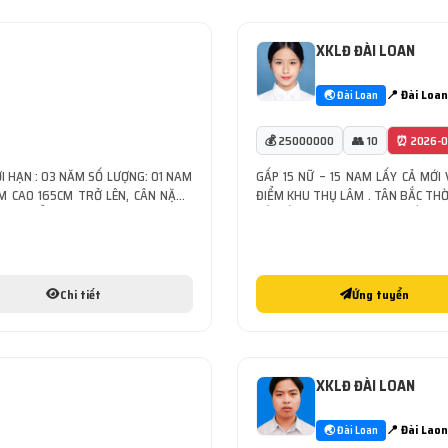
XKLĐ ĐÀI LOAN
📍 Đài Loan
🌏 Đài Loan
💰 25000000
👥 10
⏰ 2026-0
ƠI HẠN : 03 NĂM SỐ LƯỢNG: 01 NAM
GẤP 15 NỮ – 15 NAM LẤY CẢ MỚI
AM CAO 165CM TRỞ LÊN, CÂN NẶNG
ĐIỂM KHU THỤ LÂM . TÂN BẮC THỜI
 GÓI, KIỂM HÀNG CÔNG VIỆC : THAO
RỒI ĐỀU ĐƯỢC ƯU TIÊN LĐ BIẾT NGH
Chi tiết
Ứng tuyển
XKLĐ ĐÀI LOAN
📍 Đài Laon
🌏 Đài Loan