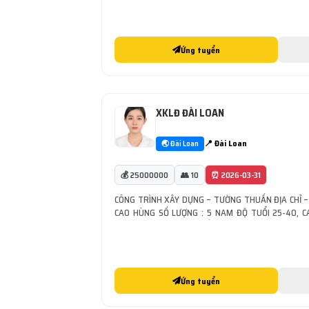
đóng gói sản phẩm, xuất nhập hàng, lên xuống nguyên
Ứng tuyển
XKLĐ ĐÀI LOAN
📍 Đài Loan
🌏 Đài Loan
💰 25000000
👥 10
⏰ 2026-03-31
CÔNG TRÌNH XÂY DỰNG – TƯỜNG THUẤN ĐỊA CHỈ – 
CAO HÙNG SỐ LƯỢNG : 5 NAM ĐỘ TUỔI 25-40, C
DỰNG TOÀN ĐÀI LOAN LẤY CÔNG NHÂN XÂY DỰNG-
LƯƠNG: 29.500 ĐÀI TỆ ĂN [...]
Ứng tuyển