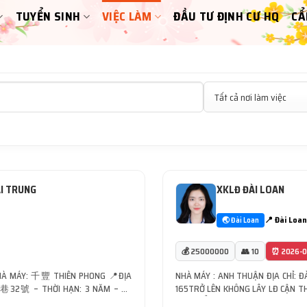
TUYỂN SINH
VIỆC LÀM
ĐẦU TƯ ĐỊNH CƯ HQ
CẨ
ÀI TRUNG
XKLĐ ĐÀI LOAN
📍 Đài Loan
🌏 Đài Loan
💰 25000000
👥 10
⏰ 2026-0
HÀ MÁY: 千豐 THIÊN PHONG 📍ĐỊA
NHÀ MÁY : ANH THUẬN ĐỊA CHỈ: Đ
 THỜI HẠN: 3 NĂM – SỐ
165TRỞ LÊN KHÔNG LÂY LĐ CẬN TH
Ở LÊN 🍀NDCV: thao tác máy CNC,
VIỆC: KIỂM HÀNG, ĐÓNG GÓI. VẬ