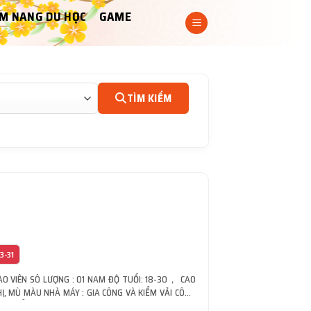
M NANG DU HỌC
GAME
TÌM KIẾM
3-31
ÀO VIÊN SÔ LƯỢNG : 01 NAM ĐỘ TUỔI: 18-30， CAO
Ị, MÙ MÀU NHÀ MÁY : GIA CÔNG VÀ KIỂM VẢI CÔNG
N CHUYỂN HÀNG HÓA .VVV MỨC LƯƠNG: 28.590 ĐÀI