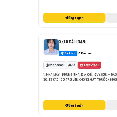
DƯỠNG, LẮP ĐẶT CÁC LOẠI MÁY NÂNG HẠ CỦA [...]
Ứng tuyển
XKLĐ ĐÀI LOAN
📍 Đài Lao
🌏 Đài Loan
💰 25000000
👥 10
⏰ 2026-03-31
1. NHÀ MÁY : PHÙNG THÁI ĐỊA CHỈ : QUY SƠN – ĐÀO
20-35 CAO 160 TRỞ LÊN KHÔNG HÚT THUỐC – KH
CÔNG VIỆC: PHÂN LOẠI, XẾP HÀNG, ĐÓNG GÓI, VẬN
LÀM [...]
Ứng tuyển