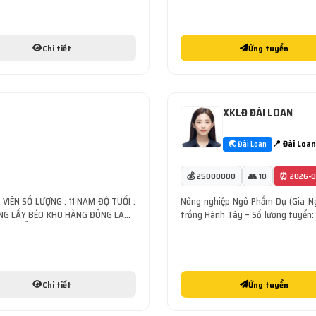
Chi tiết
Ứng tuyển
XKLĐ ĐÀI LOAN
📍 Đài Loan
🌏 Đài Loan
💰 25000000
👥 10
⏰ 2026-0
 VIÊN SỐ LƯỢNG : 11 NAM ĐỘ TUỔI :
Nông nghiệp Ngô Phẩm Dự (Gia Ng
ÔNG LẤY BÉO KHO HÀNG ĐÔNG LẠNH
trồng Hành Tây – Số lượng tuyển: 5
 CHUYỂN , LÁI XE NÂNG CÔNG VIỆC
đi mới – Tuổi: 25 – 32 tuổi, đã kết h
Chi tiết
Ứng tuyển