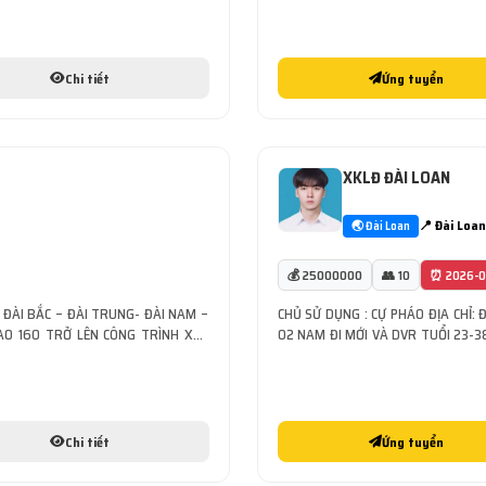
 vật liệu, vệ sinh và sắp [...]
TỆ/ THÁNG ĂN Ở TRỪ [...]
Chi tiết
Ứng tuyển
XKLĐ ĐÀI LOAN
📍 Đài Loan
🌏 Đài Loan
💰 25000000
👥 10
⏰ 2026-0
ĐÀI BẮC – ĐÀI TRUNG- ĐÀI NAM –
CHỦ SỬ DỤNG : CỰ PHÁ0 ĐỊA CHỈ: 
AO 160 TRỞ LÊN CÔNG TRÌNH XÂY
02 NAM ĐI MỚI VÀ DVR TUỔI 23-3
 MỘC COOPPHA, HÀN XÌ …VVVV MỨC
NHÀ MÁY: LÀM LINH KIÊN CƠ KHÍ,
TIỆN, [...]
Chi tiết
Ứng tuyển