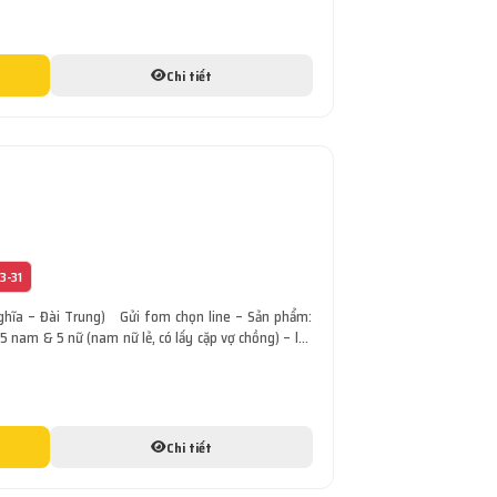
Chi tiết
3-31
hĩa – Đài Trung) Gửi fom chọn line – Sản phẩm:
 nam & 5 nữ (nam nữ lẻ, có lấy cặp vợ chồng) – lấy
ôn, học cấp 2 trở [...]
Chi tiết