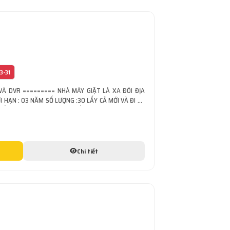
3-31
 VÀ DVR ========= NHÀ MÁY GIẶT LÀ XA ĐÔI ĐỊA
 HẠN : 03 NĂM SỐ LƯỢNG :30 LẤY CẢ MỚI VÀ ĐI VỀ
Ề MAY HOẶC GIẶT LÀ YÊU CẦU : [...]
Chi tiết