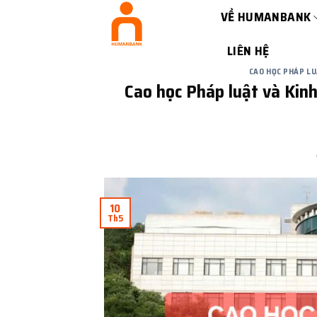
Bỏ
VỀ HUMANBANK
qua
nội
LIÊN HỆ
dung
CAO HỌC PHÁP 
Cao học Pháp luật v
10
Th5