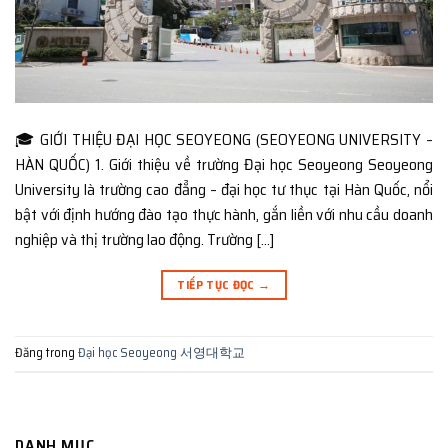
🎓 GIỚI THIỆU ĐẠI HỌC SEOYEONG (SEOYEONG UNIVERSITY –
HÀN QUỐC) 1. Giới thiệu về trường Đại học Seoyeong Seoyeong
University là trường cao đẳng – đại học tư thục tại Hàn Quốc, nổi
bật với định hướng đào tạo thực hành, gắn liền với nhu cầu doanh
nghiệp và thị trường lao động. Trường […]
TIẾP TỤC ĐỌC
→
Đăng trong
Đại học Seoyeong 서영대학교
DANH MỤC