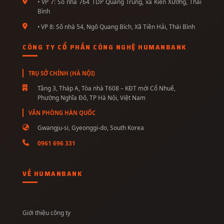
• VP 7: Số nhà 764 TDP Quang Trung, xã Kiến Xương, Thái
Bình
• VP 8: Số nhà 54, Ngô Quang Bích, Xã Tiền Hải, Thái Bình
CÔNG TY CỔ PHẦN CÔNG NGHỆ HUMANBANK
TRỤ SỞ CHÍNH (HÀ NỘI)
Tầng 3, Tháp A, Tòa nhà T608 – KĐT mới Cổ Nhuế,
Phường Nghĩa Đô, TP Hà Nội, Việt Nam
VĂN PHÒNG HÀN QUỐC
Gwangju-si, Gyeonggi-do, South Korea
0961 696 331
VỀ HUMANBANK
Giới thiệu công ty