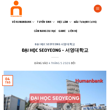
Bỏ
qua
nội
dung
VỀ HUMANBANK
TUYỂN SINH
VIỆC LÀM
ĐẦU TƯ ĐỊNH CƯ HQ
CẨM NANG DU HỌC
GAME
LIÊN HỆ
ĐẠI HỌC SEOYEONG 서영대학교
ĐẠI HỌC SEOYEONG – 서영대학교
ĐĂNG VÀO
4 THÁNG 5 2026
BỞI
04
Th5