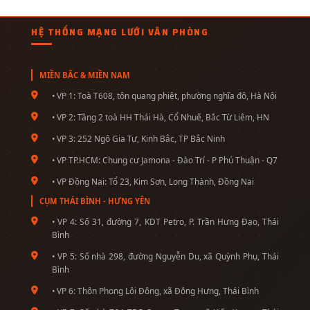
HỆ THỐNG MẠNG LƯỚI VĂN PHÒNG
MIỀN BẮC & MIỀN NAM
• VP 1: Toà T608, tôn quang phiệt, phường nghĩa đô, Hà Nội
• VP 2: Tầng 2 toà HH Thái Hà, Cổ Nhuế, Bắc Từ Liêm, HN
• VP 3: 252 Ngô Gia Tự, Kinh Bắc, TP Bắc Ninh
• VP TP.HCM: Chung cư Jamona - Đào Trí - P Phú Thuận - Q7
• VP Đồng Nai: Tổ 23, Kim Sơn, Long Thành, Đồng Nai
CỤM THÁI BÌNH - HƯNG YÊN
• VP 4: Số 31, đường 7, KDT Petro, P. Trần Hưng Đạo, Thái
Bình
• VP 5: Số nhà 298, đường Nguyễn Du, xã Quỳnh Phụ, Thái
Bình
• VP 6: Thôn Phong Lôi Đông, xã Đông Hưng, Thái Bình