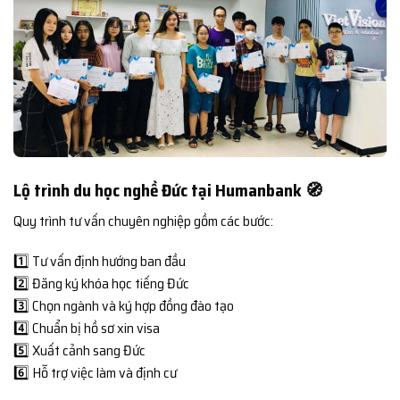
Lộ trình du học nghề Đức tại Humanbank 🧭
Quy trình tư vấn chuyên nghiệp gồm các bước:
1️⃣ Tư vấn định hướng ban đầu
2️⃣ Đăng ký khóa học tiếng Đức
3️⃣ Chọn ngành và ký hợp đồng đào tạo
4️⃣ Chuẩn bị hồ sơ xin visa
5️⃣ Xuất cảnh sang Đức
6️⃣ Hỗ trợ việc làm và định cư