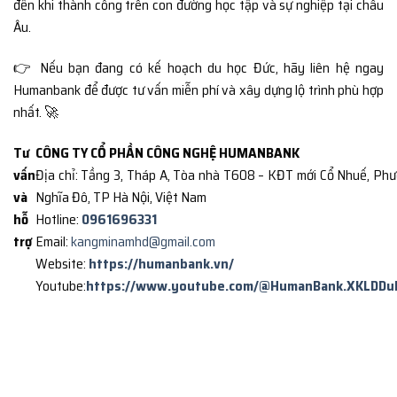
đến khi thành công trên con đường học tập và sự nghiệp tại châu
Âu.
👉 Nếu bạn đang có kế hoạch du học Đức, hãy liên hệ ngay
Humanbank để được tư vấn miễn phí và xây dựng lộ trình phù hợp
nhất. 🚀
Tư
CÔNG TY CỔ PHẦN CÔNG NGHỆ HUMANBANK
vấn
Địa chỉ: Tầng 3, Tháp A, Tòa nhà T608 – KĐT mới Cổ Nhuế, Ph
và
Nghĩa Đô, TP Hà Nội, Việt Nam
hỗ
Hotline:
0961696331
trợ
Email:
kangminamhd@gmail.com
Website:
https://humanbank.vn/
Youtube:
https://www.youtube.com/@HumanBank.XKLDDu