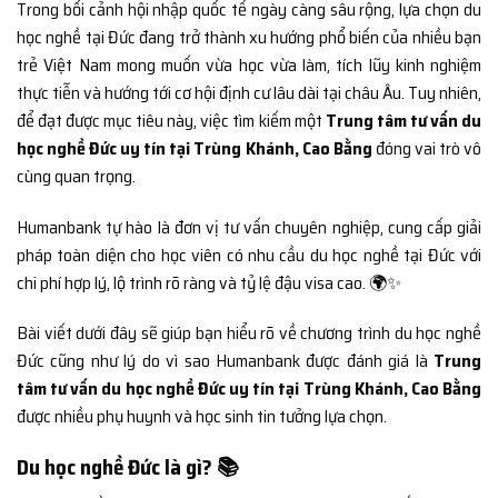
Trong bối cảnh hội nhập quốc tế ngày càng sâu rộng, lựa chọn du
học nghề tại Đức đang trở thành xu hướng phổ biến của nhiều bạn
trẻ Việt Nam mong muốn vừa học vừa làm, tích lũy kinh nghiệm
thực tiễn và hướng tới cơ hội định cư lâu dài tại châu Âu. Tuy nhiên,
để đạt được mục tiêu này, việc tìm kiếm một
Trung tâm tư vấn du
học nghề Đức uy tín tại Trùng Khánh, Cao Bằng
đóng vai trò vô
cùng quan trọng.
Humanbank tự hào là đơn vị tư vấn chuyên nghiệp, cung cấp giải
pháp toàn diện cho học viên có nhu cầu du học nghề tại Đức với
chi phí hợp lý, lộ trình rõ ràng và tỷ lệ đậu visa cao. 🌍✨
Bài viết dưới đây sẽ giúp bạn hiểu rõ về chương trình du học nghề
Đức cũng như lý do vì sao Humanbank được đánh giá là
Trung
tâm tư vấn du học nghề Đức uy tín tại Trùng Khánh, Cao Bằng
được nhiều phụ huynh và học sinh tin tưởng lựa chọn.
Du học nghề Đức là gì? 📚