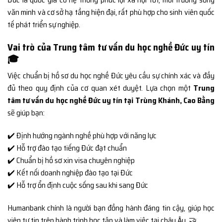
văn minh và cơ sở hạ tầng hiện đại, rất phù hợp cho sinh viên quốc
tế phát triển sự nghiệp.
Vai trò của Trung tâm tư vấn du học nghề Đức uy tín
🎓
Việc chuẩn bị hồ sơ du học nghề Đức yêu cầu sự chính xác và đầy
đủ theo quy định của cơ quan xét duyệt. Lựa chọn một
Trung
tâm tư vấn du học nghề Đức uy tín tại Trùng Khánh, Cao Bằng
sẽ giúp bạn:
✔️ Định hướng ngành nghề phù hợp với năng lực
✔️ Hỗ trợ đào tạo tiếng Đức đạt chuẩn
✔️ Chuẩn bị hồ sơ xin visa chuyên nghiệp
✔️ Kết nối doanh nghiệp đào tạo tại Đức
✔️ Hỗ trợ ổn định cuộc sống sau khi sang Đức
Humanbank chính là người bạn đồng hành đáng tin cậy, giúp học
viên tự tin trên hành trình học tập và làm việc tại châu Âu. 🤝