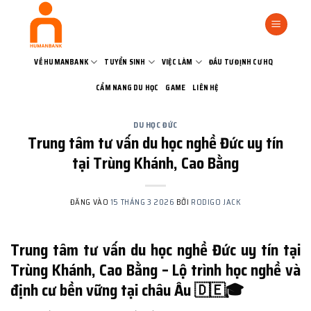
Bỏ
qua
nội
dung
VỀ HUMANBANK
TUYỂN SINH
VIỆC LÀM
ĐẦU TƯ ĐỊNH CƯ HQ
CẨM NANG DU HỌC
GAME
LIÊN HỆ
DU HỌC ĐỨC
Trung tâm tư vấn du học nghề Đức uy tín
tại Trùng Khánh, Cao Bằng
ĐĂNG VÀO
15 THÁNG 3 2026
BỞI
RODIGO JACK
Trung tâm tư vấn du học nghề Đức uy tín tại
Trùng Khánh, Cao Bằng – Lộ trình học nghề và
định cư bền vững tại châu Âu 🇩🇪🎓