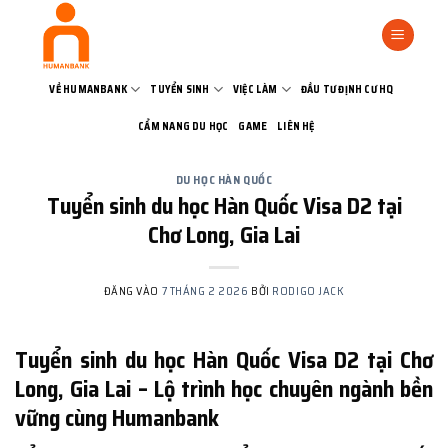
Bỏ
qua
nội
dung
VỀ HUMANBANK
TUYỂN SINH
VIỆC LÀM
ĐẦU TƯ ĐỊNH CƯ HQ
CẨM NANG DU HỌC
GAME
LIÊN HỆ
DU HỌC HÀN QUỐC
Tuyển sinh du học Hàn Quốc Visa D2 tại
Chơ Long, Gia Lai
ĐĂNG VÀO
7 THÁNG 2 2026
BỞI
RODIGO JACK
Tuyển sinh du học Hàn Quốc Visa D2 tại Chơ
Long, Gia Lai – Lộ trình học chuyên ngành bền
vững cùng Humanbank