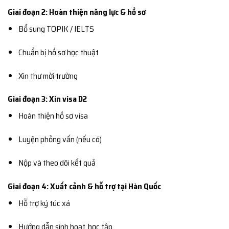
Giai đoạn 2: Hoàn thiện năng lực & hồ sơ
Bổ sung TOPIK / IELTS
Chuẩn bị hồ sơ học thuật
Xin thư mời trường
Giai đoạn 3: Xin visa D2
Hoàn thiện hồ sơ visa
Luyện phỏng vấn (nếu có)
Nộp và theo dõi kết quả
Giai đoạn 4: Xuất cảnh & hỗ trợ tại Hàn Quốc
Hỗ trợ ký túc xá
Hướng dẫn sinh hoạt, học tập