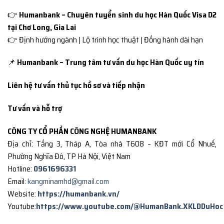
👉
Humanbank – Chuyên tuyển sinh du học Hàn Quốc Visa D2
tại Chơ Long, Gia Lai
👉 Định hướng ngành | Lộ trình học thuật | Đồng hành dài hạn
📌
Humanbank – Trung tâm tư vấn du học Hàn Quốc uy tín
Liên hệ tư vấn thủ tục hồ sơ và tiếp nhận
Tư vấn và hỗ trợ
CÔNG TY CỔ PHẦN CÔNG NGHỆ HUMANBANK
Địa chỉ: Tầng 3, Tháp A, Tòa nhà T608 – KĐT mới Cổ Nhuế,
Phường Nghĩa Đô, TP Hà Nội, Việt Nam
Hotline:
0961696331
Email:
kangminamhd@gmail.com
Website:
https://humanbank.vn/
Youtube:
https://www.youtube.com/@HumanBank.XKLDDuHoc