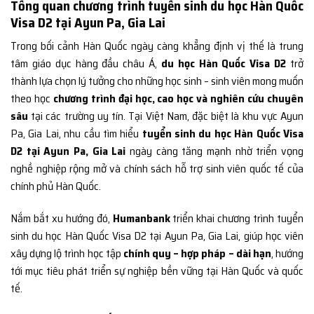
Tổng quan chương trình tuyển sinh du học Hàn Quốc
Visa D2 tại Ayun Pa, Gia Lai
Trong bối cảnh Hàn Quốc ngày càng khẳng định vị thế là trung
tâm giáo dục hàng đầu châu Á,
du học Hàn Quốc Visa D2
trở
thành lựa chọn lý tưởng cho những học sinh – sinh viên mong muốn
theo học
chương trình đại học, cao học và nghiên cứu chuyên
sâu
tại các trường uy tín. Tại Việt Nam, đặc biệt là khu vực Ayun
Pa, Gia Lai, nhu cầu tìm hiểu
tuyển sinh du học Hàn Quốc Visa
D2 tại Ayun Pa, Gia Lai
ngày càng tăng mạnh nhờ triển vọng
nghề nghiệp rộng mở và chính sách hỗ trợ sinh viên quốc tế của
chính phủ Hàn Quốc.
Nắm bắt xu hướng đó,
Humanbank
triển khai chương trình tuyển
sinh du học Hàn Quốc Visa D2 tại Ayun Pa, Gia Lai, giúp học viên
xây dựng lộ trình học tập
chính quy – hợp pháp – dài hạn
, hướng
tới mục tiêu phát triển sự nghiệp bền vững tại Hàn Quốc và quốc
tế.