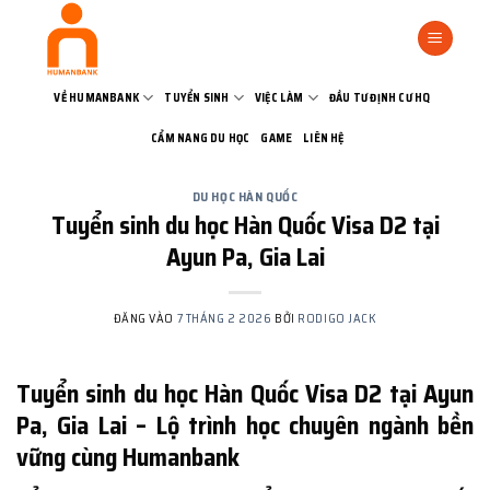
Bỏ
qua
nội
dung
VỀ HUMANBANK
TUYỂN SINH
VIỆC LÀM
ĐẦU TƯ ĐỊNH CƯ HQ
CẨM NANG DU HỌC
GAME
LIÊN HỆ
DU HỌC HÀN QUỐC
Tuyển sinh du học Hàn Quốc Visa D2 tại
Ayun Pa, Gia Lai
ĐĂNG VÀO
7 THÁNG 2 2026
BỞI
RODIGO JACK
Tuyển sinh du học Hàn Quốc Visa D2 tại Ayun
Pa, Gia Lai – Lộ trình học chuyên ngành bền
vững cùng Humanbank