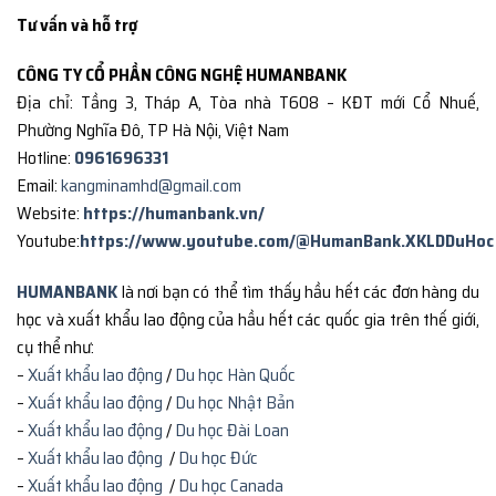
Tư vấn và hỗ trợ
CÔNG TY CỔ PHẦN CÔNG NGHỆ HUMANBANK
Địa chỉ: Tầng 3, Tháp A, Tòa nhà T608 – KĐT mới Cổ Nhuế,
Phường Nghĩa Đô, TP Hà Nội, Việt Nam
Hotline:
0961696331
Email:
kangminamhd@gmail.com
Website:
https://humanbank.vn/
Youtube:
https://www.youtube.com/@HumanBank.XKLDDuHoc
HUMANBANK
là nơi bạn có thể tìm thấy hầu hết các đơn hàng du
học và xuất khẩu lao động của hầu hết các quốc gia trên thế giới,
cụ thể như:
–
Xuất khẩu lao động
/
Du học Hàn Quốc
–
Xuất khẩu lao động
/
Du học Nhật Bản
–
Xuất khẩu lao động
/
Du học Đài Loan
–
Xuất khẩu lao động
/
Du học Đức
–
Xuất khẩu lao động
/
Du học Canada