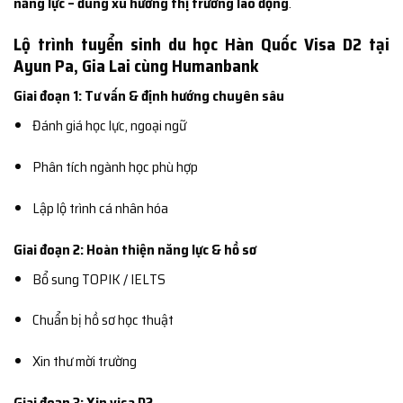
năng lực – đúng xu hướng thị trường lao động
.
Lộ trình tuyển sinh du học Hàn Quốc Visa D2 tại
Ayun Pa, Gia Lai cùng Humanbank
Giai đoạn 1: Tư vấn & định hướng chuyên sâu
Đánh giá học lực, ngoại ngữ
Phân tích ngành học phù hợp
Lập lộ trình cá nhân hóa
Giai đoạn 2: Hoàn thiện năng lực & hồ sơ
Bổ sung TOPIK / IELTS
Chuẩn bị hồ sơ học thuật
Xin thư mời trường
Giai đoạn 3: Xin visa D2