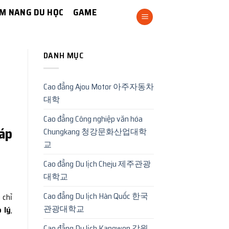
M NANG DU HỌC
GAME
DANH MỤC
Cao đẳng Ajou Motor 아주자동차
대학
Cao đẳng Công nghiệp văn hóa
háp
Chungkang 청강문화산업대학
교
Cao đẳng Du lịch Cheju 제주관광
대학교
Cao đẳng Du lịch Hàn Quốc 한국
 chỉ
관광대학교
 lý
,
Cao đẳng Du lịch Kangwon 강원