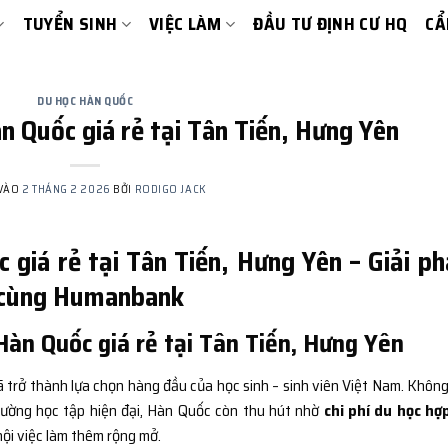
TUYỂN SINH
VIỆC LÀM
ĐẦU TƯ ĐỊNH CƯ HQ
CẨ
DU HỌC HÀN QUỐC
n Quốc giá rẻ tại Tân Tiến, Hưng Yên
 VÀO
2 THÁNG 2 2026
BỞI
RODIGO JACK
 giá rẻ tại Tân Tiến, Hưng Yên – Giải p
hí cùng Humanbank
àn Quốc giá rẻ tại Tân Tiến, Hưng Yên
 trở thành lựa chọn hàng đầu của học sinh – sinh viên Việt Nam. Không
trường học tập hiện đại, Hàn Quốc còn thu hút nhờ
chi phí du học hợp
hội việc làm thêm rộng mở.