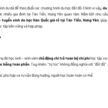
hính dư dả để theo đuổi các chương trình du học đắt đỏ. Chính vì vậy,
du
c nhiều gia đình tại Tân Tiến, Hưng Yên quan tâm. Nắm bắt nhu cầu
h
tuyển sinh du học Hàn Quốc giá rẻ tại Tân Tiến, Hưng Yên
, giúp
học tập bền vững và hợp pháp.
?
ng đó học sinh – sinh viên
chủ động chi trả toàn bộ chi phí
học tập và 
ọc bổng toàn phần
. Tuy nhiên, “tự túc” không đồng nghĩa với “đắt đỏ”.
ọc phù hợp và tư vấn đúng hướng, người học hoàn toàn có thể: