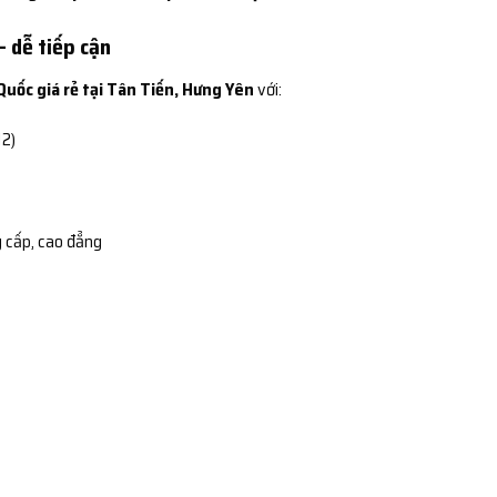
– dễ tiếp cận
uốc giá rẻ tại Tân Tiến, Hưng Yên
với:
12)
 cấp, cao đẳng