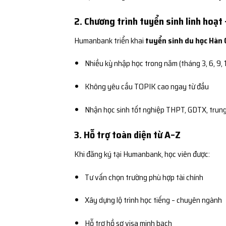
2. Chương trình tuyển sinh linh hoạt 
Humanbank triển khai
tuyển sinh du học Hàn Q
Nhiều kỳ nhập học trong năm (tháng 3, 6, 9, 
Không yêu cầu TOPIK cao ngay từ đầu
Nhận học sinh tốt nghiệp THPT, GDTX, trung
3. Hỗ trợ toàn diện từ A–Z
Khi đăng ký tại Humanbank, học viên được:
Tư vấn chọn trường phù hợp tài chính
Xây dựng lộ trình học tiếng – chuyên ngành
Hỗ trợ hồ sơ visa minh bạch