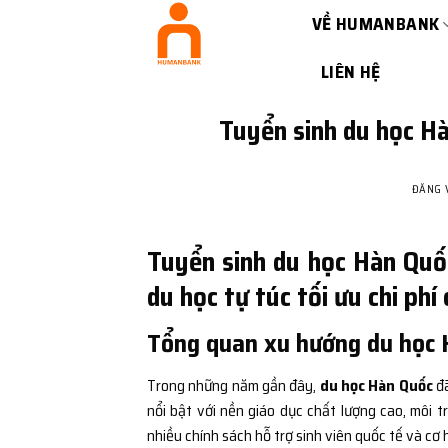
Bỏ
VỀ HUMANBANK
qua
nội
LIÊN HỆ
dung
Tuyển sinh du học Hà
ĐĂNG
Tuyển sinh du học Hàn Quốc
du học tự túc tối ưu chi p
Tổng quan xu hướng du học H
Trong những năm gần đây,
du học Hàn Quốc
đã
nổi bật với nền giáo dục chất lượng cao, môi 
nhiều chính sách hỗ trợ sinh viên quốc tế và cơ 