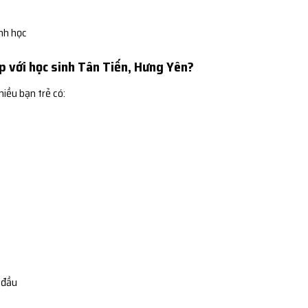
ình học
p với học sinh Tân Tiến, Hưng Yên?
hiều bạn trẻ có:
 đầu