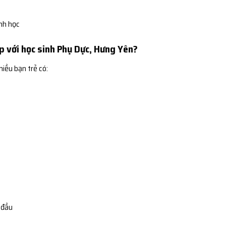
ình học
p với học sinh Phụ Dực, Hưng Yên?
hiều bạn trẻ có:
 đầu