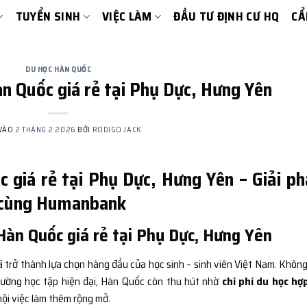
TUYỂN SINH
VIỆC LÀM
ĐẦU TƯ ĐỊNH CƯ HQ
CẨ
DU HỌC HÀN QUỐC
àn Quốc giá rẻ tại Phụ Dực, Hưng Yên
 VÀO
2 THÁNG 2 2026
BỞI
RODIGO JACK
 giá rẻ tại Phụ Dực, Hưng Yên – Giải p
hí cùng Humanbank
àn Quốc giá rẻ tại Phụ Dực, Hưng Yên
 trở thành lựa chọn hàng đầu của học sinh – sinh viên Việt Nam. Không
trường học tập hiện đại, Hàn Quốc còn thu hút nhờ
chi phí du học hợp
hội việc làm thêm rộng mở.