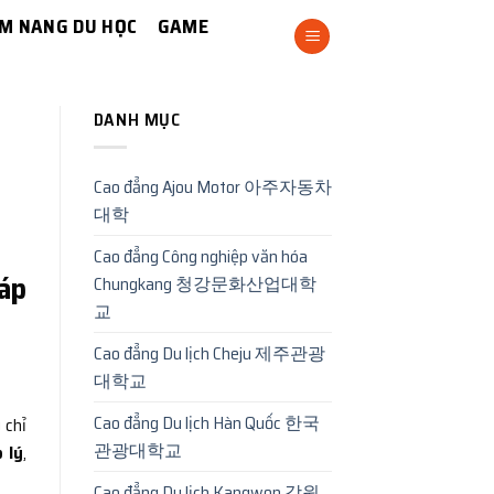
M NANG DU HỌC
GAME
DANH MỤC
Cao đẳng Ajou Motor 아주자동차
대학
Cao đẳng Công nghiệp văn hóa
háp
Chungkang 청강문화산업대학
교
Cao đẳng Du lịch Cheju 제주관광
대학교
Cao đẳng Du lịch Hàn Quốc 한국
 chỉ
관광대학교
 lý
,
Cao đẳng Du lịch Kangwon 강원