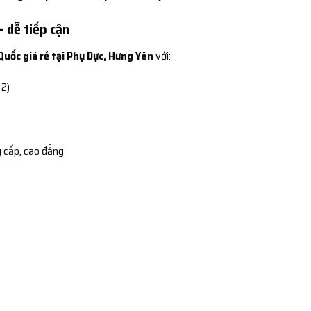
– dễ tiếp cận
uốc giá rẻ tại Phụ Dực, Hưng Yên
với:
12)
 cấp, cao đẳng