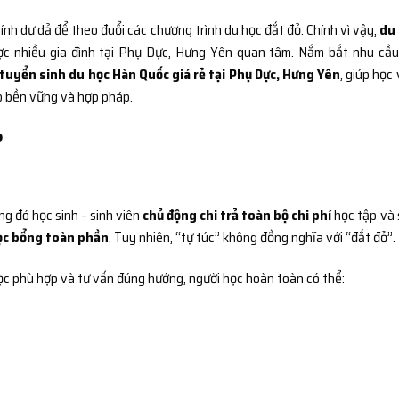
hính dư dả để theo đuổi các chương trình du học đắt đỏ. Chính vì vậy,
du
c nhiều gia đình tại Phụ Dực, Hưng Yên quan tâm. Nắm bắt nhu cầu
tuyển sinh du học Hàn Quốc giá rẻ tại Phụ Dực, Hưng Yên
, giúp học 
ập bền vững và hợp pháp.
?
ng đó học sinh – sinh viên
chủ động chi trả toàn bộ chi phí
học tập và 
ọc bổng toàn phần
. Tuy nhiên, “tự túc” không đồng nghĩa với “đắt đỏ”.
ọc phù hợp và tư vấn đúng hướng, người học hoàn toàn có thể: