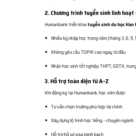
2. Chương trình tuyển sinh linh hoạt 
Humanbank triển khai
tuyển sinh du học Hàn Q
Nhiều kỳ nhập học trong năm (tháng 3, 6, 9, 
Không yêu cầu TOPIK cao ngay từ đầu
Nhận học sinh tốt nghiệp THPT, GDTX, trung
3. Hỗ trợ toàn diện từ A–Z
Khi đăng ký tại Humanbank, học viên được:
Tư vấn chọn trường phù hợp tài chính
Xây dựng lộ trình học tiếng – chuyên ngành
Hỗ trợ hồ sơ visa minh bạch