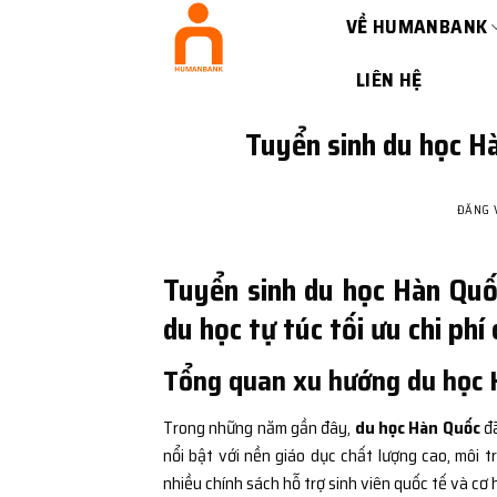
Bỏ
VỀ HUMANBANK
qua
nội
LIÊN HỆ
dung
Tuyển sinh du học H
ĐĂNG
Tuyển sinh du học Hàn Quốc
du học tự túc tối ưu chi p
Tổng quan xu hướng du học H
Trong những năm gần đây,
du học Hàn Quốc
đã
nổi bật với nền giáo dục chất lượng cao, môi 
nhiều chính sách hỗ trợ sinh viên quốc tế và cơ 