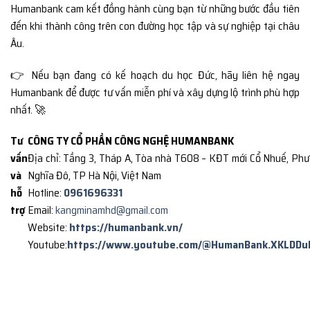
Humanbank cam kết đồng hành cùng bạn từ những bước đầu tiên
đến khi thành công trên con đường học tập và sự nghiệp tại châu
Âu.
👉 Nếu bạn đang có kế hoạch du học Đức, hãy liên hệ ngay
Humanbank để được tư vấn miễn phí và xây dựng lộ trình phù hợp
nhất. 🚀
Tư
CÔNG TY CỔ PHẦN CÔNG NGHỆ HUMANBANK
vấn
Địa chỉ: Tầng 3, Tháp A, Tòa nhà T608 – KĐT mới Cổ Nhuế, Ph
và
Nghĩa Đô, TP Hà Nội, Việt Nam
hỗ
Hotline:
0961696331
trợ
Email:
kangminamhd@gmail.com
Website:
https://humanbank.vn/
Youtube:
https://www.youtube.com/@HumanBank.XKLDDu