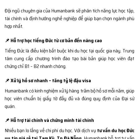
Đội ngũ chuyên gia của Humanbank sẽ phân tích năng lực học tập,
tài chính và định hướng nghề nghiệp để giúp bạn chọn ngành phù
hợp nhất.
📌 Hỗ trợ học tiếng Đức từ cơ bản đến nâng cao
Tiếng Đức là điều kiện bắt buộc khi du học tại quốc gia này. Trung
tâm cung cấp chương trình đào tạo bài bản giúp học viên đạt
chứng chỉ B1 – B2 nhanh chóng.
📌 Xử lý hồ sơ nhanh – tăng tỷ lệ đậu visa
Humanbank có kinh nghiệm xử lý hàng trăm bộ hồ sơ mỗi năm, giúp
học viên chuẩn bị giấy tờ đầy đủ và đúng quy định của Đại sứ
quán.
📌 Hỗ trợ tài chính và chứng minh tài chính
Nhiều bạn lo lắng về chi phí du học. Với dịch vụ
tư vấn du học Đức
uy tín giá rẻ tại Tam Kỳ, Tp Đà Nẵng
, Humanbank hỗ trợ tư vấn