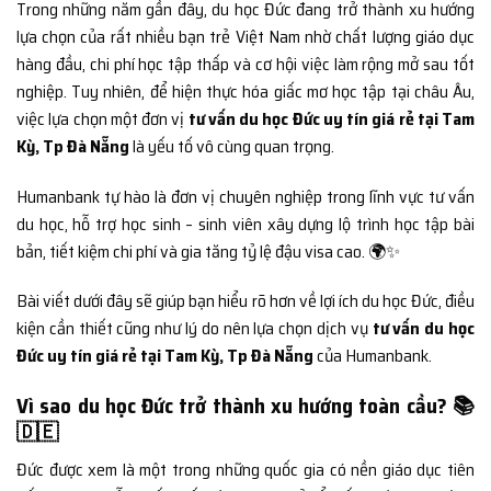
Trong những năm gần đây, du học Đức đang trở thành xu hướng
lựa chọn của rất nhiều bạn trẻ Việt Nam nhờ chất lượng giáo dục
hàng đầu, chi phí học tập thấp và cơ hội việc làm rộng mở sau tốt
nghiệp. Tuy nhiên, để hiện thực hóa giấc mơ học tập tại châu Âu,
việc lựa chọn một đơn vị
tư vấn du học Đức uy tín giá rẻ tại Tam
Kỳ, Tp Đà Nẵng
là yếu tố vô cùng quan trọng.
Humanbank tự hào là đơn vị chuyên nghiệp trong lĩnh vực tư vấn
du học, hỗ trợ học sinh – sinh viên xây dựng lộ trình học tập bài
bản, tiết kiệm chi phí và gia tăng tỷ lệ đậu visa cao. 🌍✨
Bài viết dưới đây sẽ giúp bạn hiểu rõ hơn về lợi ích du học Đức, điều
kiện cần thiết cũng như lý do nên lựa chọn dịch vụ
tư vấn du học
Đức uy tín giá rẻ tại Tam Kỳ, Tp Đà Nẵng
của Humanbank.
Vì sao du học Đức trở thành xu hướng toàn cầu? 📚
🇩🇪
Đức được xem là một trong những quốc gia có nền giáo dục tiên