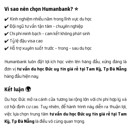
Vì sao nên chọn Humanbank? ⭐
✔️ Kinh nghiệm nhiều năm trong lĩnh vực du học
✔️ Đội ngũ tư vấn tận tâm – chuyên nghiệp
✔️ Chi phí minh bạch – cam kết không phát sinh
✔️ Tỷ lệ đậu visa cao
✔️ Hỗ trợ xuyên suốt trước – trong – sau du học
Humanbank luôn đặt lợi ích học viên lên hàng đầu, xứng đáng là
đơn vị
tư vấn du học Đức uy tín giá rẻ tại Tam Kỳ, Tp Đà Nẵng
hàng đầu hiện nay.
Kết luận 🌍
Du học Đức mở ra cánh cửa tương lai rộng lớn với chi phí hợp lý và
cơ hội định cư cao. Tuy nhiên, để hành trình này diễn ra thuận lợi,
việc lựa chọn trung tâm
tư vấn du học Đức uy tín giá rẻ tại Tam
Kỳ, Tp Đà Nẵng
là điều vô cùng quan trọng.