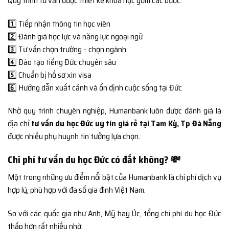
Quy trình tư vấn được thiết kế khoa học gồm các bước:
1️⃣ Tiếp nhận thông tin học viên
2️⃣ Đánh giá học lực và năng lực ngoại ngữ
3️⃣ Tư vấn chọn trường – chọn ngành
4️⃣ Đào tạo tiếng Đức chuyên sâu
5️⃣ Chuẩn bị hồ sơ xin visa
6️⃣ Hướng dẫn xuất cảnh và ổn định cuộc sống tại Đức
Nhờ quy trình chuyên nghiệp, Humanbank luôn được đánh giá là
địa chỉ
tư vấn du học Đức uy tín giá rẻ tại Tam Kỳ, Tp Đà Nẵng
được nhiều phụ huynh tin tưởng lựa chọn.
Chi phí tư vấn du học Đức có đắt không? 💸
Một trong những ưu điểm nổi bật của Humanbank là chi phí dịch vụ
hợp lý, phù hợp với đa số gia đình Việt Nam.
So với các quốc gia như Anh, Mỹ hay Úc, tổng chi phí du học Đức
thấp hơn rất nhiều nhờ: