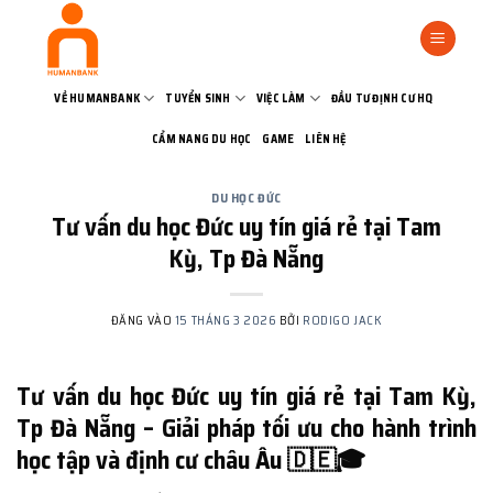
Bỏ
qua
nội
dung
VỀ HUMANBANK
TUYỂN SINH
VIỆC LÀM
ĐẦU TƯ ĐỊNH CƯ HQ
CẨM NANG DU HỌC
GAME
LIÊN HỆ
DU HỌC ĐỨC
Tư vấn du học Đức uy tín giá rẻ tại Tam
Kỳ, Tp Đà Nẵng
ĐĂNG VÀO
15 THÁNG 3 2026
BỞI
RODIGO JACK
Tư vấn du học Đức uy tín giá rẻ tại Tam Kỳ,
Tp Đà Nẵng – Giải pháp tối ưu cho hành trình
học tập và định cư châu Âu 🇩🇪🎓