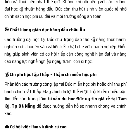
tiến và thực tiễn nhất thế giới. Không chỉ nổi tiếng với các trường
đại học kỹ thuật hàng đầu, Đức còn thu hút sinh viên quốc tế nhờ
chính sách học phí ưu đãi và môi trường sống an toàn.
🎯 Chất lượng giáo dục hàng đầu châu Âu
Các trường đại học tại Đức chú trọng đào tạo kỹ năng thực hành,
nghiên cứu chuyên sâu và liên kết chặt chẽ với doanh nghiệp. Điều
này giúp sinh viên có cơ hội tiếp cận công nghệ hiện đại và nâng
cao năng lực nghề nghiệp ngay từ khi còn đi học.
💰 Chi phí học tập thấp – thậm chí miễn học phí
Phần lớn các trường công lập tại Đức miễn học phí hoặc chỉ thu phí
hành chính rất thấp. Đây chính là lợi thế vượt trội khiến nhiều bạn
tìm đến các trung tâm
tư vấn du học Đức uy tín giá rẻ tại Tam
Kỳ, Tp Đà Nẵng
để được hướng dẫn hồ sơ nhanh chóng và chính
xác.
💼 Cơ hội việc làm và định cư cao