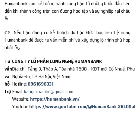
Humanbank cam kết đồng hành cùng bạn từ những bước đầu tiên
đến khi thành công trên con đường học tập và sự nghiệp tại châu
Âu.
👉 Nếu bạn đang có kế hoạch du học Đức, hãy liên hệ ngay
Humanbank để được tư vấn miễn phí và xây dựng lộ trình phù hợp
nhất. 🚀
Tư
CÔNG TY CỔ PHẦN CÔNG NGHỆ HUMANBANK
vấn
Địa chỉ: Tầng 3, Tháp A, Tòa nhà T608 – KĐT mới Cổ Nhuế, Ph
và
Nghĩa Đô, TP Hà Nội, Việt Nam
hỗ
Hotline:
0961696331
trợ
Email:
kangminamhd@gmail.com
Website:
https://humanbank.vn/
Youtube:
https://www.youtube.com/@HumanBank.XKLDDu