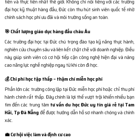
tiến và thực tiễn nhất thế giới. Không chỉ nổi tiếng với các trường
đại học kỹ thuật hàng đầu, Đức còn thu hút sinh viên quốc tế nhờ
chính sách học phí ưu đãi và môi trường sống an toàn.
🎯 Chất lượng giáo dục hàng đầu châu Âu
Các trường đại học tại Đức chú trọng đào tạo kỹ năng thực hành,
nghiên cứu chuyên sâu và liên kết chặt chẽ với doanh nghiệp. Điều
này giúp sinh viên có cơ hội tiếp cận công nghệ hiện đại và nâng
cao năng lực nghề nghiệp ngay từ khi còn đi học.
💰 Chi phí học tập thấp – thậm chí miễn học phí
Phần lớn các trường công lập tại Đức miễn học phí hoặc chỉ thu phí
hành chính rất thấp. Đây chính là lợi thế vượt trội khiến nhiều bạn
tìm đến các trung tâm
tư vấn du học Đức uy tín giá rẻ tại Tam
Hải, Tp Đà Nẵng
để được hướng dẫn hồ sơ nhanh chóng và chính
xác.
💼 Cơ hội việc làm và định cư cao