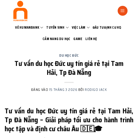
Bỏ
qua
nội
dung
VỀ HUMANBANK
TUYỂN SINH
VIỆC LÀM
ĐẦU TƯ ĐỊNH CƯ HQ
CẨM NANG DU HỌC
GAME
LIÊN HỆ
DU HỌC ĐỨC
Tư vấn du học Đức uy tín giá rẻ tại Tam
Hải, Tp Đà Nẵng
ĐĂNG VÀO
15 THÁNG 3 2026
BỞI
RODIGO JACK
Tư vấn du học Đức uy tín giá rẻ tại Tam Hải,
Tp Đà Nẵng – Giải pháp tối ưu cho hành trình
học tập và định cư châu Âu 🇩🇪🎓