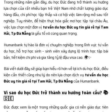
Trong những năm gần đây, du học Đức đang trở thành xu hướng
lựa chọn của rất nhiều bạn trẻ Việt Nam nhờ chất lượng giáo dục
hàng đầu, chi phí học tập thấp và cơ hội việc làm rộng mở sau tốt
nghiệp. Tuy nhiên, để hiện thực hóa giấc mơ học tập tại châu Âu,
việc lựa chọn một đơn vị
tư vấn du học Đức uy tín giá rẻ tại Tam
Hải, Tp Đà Nẵng
là yếu tố vô cùng quan trọng.
Humanbank tự hào là đơn vị chuyên nghiệp trong lĩnh vực tư vấn
du học, hỗ trợ học sinh – sinh viên xây dựng lộ trình học tập bài
bản, tiết kiệm chi phí và gia tăng tỷ lệ đậu visa cao. 🌍✨
Bài viết dưới đây sẽ giúp bạn hiểu rõ hơn về lợi ích du học Đức, điều
kiện cần thiết cũng như lý do nên lựa chọn dịch vụ
tư vấn du học
Đức uy tín giá rẻ tại Tam Hải, Tp Đà Nẵng
của Humanbank.
Vì sao du học Đức trở thành xu hướng toàn cầu? 📚
🇩🇪
Đức được xem là một trong những quốc gia có nền giáo dục tiên