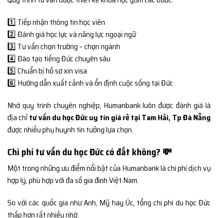
1️⃣ Tiếp nhận thông tin học viên
2️⃣ Đánh giá học lực và năng lực ngoại ngữ
3️⃣ Tư vấn chọn trường – chọn ngành
4️⃣ Đào tạo tiếng Đức chuyên sâu
5️⃣ Chuẩn bị hồ sơ xin visa
6️⃣ Hướng dẫn xuất cảnh và ổn định cuộc sống tại Đức
Nhờ quy trình chuyên nghiệp, Humanbank luôn được đánh giá là
địa chỉ
tư vấn du học Đức uy tín giá rẻ tại Tam Hải, Tp Đà Nẵng
được nhiều phụ huynh tin tưởng lựa chọn.
Chi phí tư vấn du học Đức có đắt không? 💸
Một trong những ưu điểm nổi bật của Humanbank là chi phí dịch vụ
hợp lý, phù hợp với đa số gia đình Việt Nam.
So với các quốc gia như Anh, Mỹ hay Úc, tổng chi phí du học Đức
thấp hơn rất nhiều nhờ: