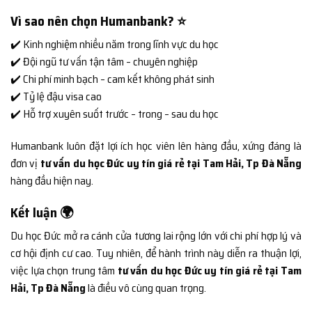
Vì sao nên chọn Humanbank? ⭐
✔️ Kinh nghiệm nhiều năm trong lĩnh vực du học
✔️ Đội ngũ tư vấn tận tâm – chuyên nghiệp
✔️ Chi phí minh bạch – cam kết không phát sinh
✔️ Tỷ lệ đậu visa cao
✔️ Hỗ trợ xuyên suốt trước – trong – sau du học
Humanbank luôn đặt lợi ích học viên lên hàng đầu, xứng đáng là
đơn vị
tư vấn du học Đức uy tín giá rẻ tại Tam Hải, Tp Đà Nẵng
hàng đầu hiện nay.
Kết luận 🌍
Du học Đức mở ra cánh cửa tương lai rộng lớn với chi phí hợp lý và
cơ hội định cư cao. Tuy nhiên, để hành trình này diễn ra thuận lợi,
việc lựa chọn trung tâm
tư vấn du học Đức uy tín giá rẻ tại Tam
Hải, Tp Đà Nẵng
là điều vô cùng quan trọng.