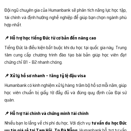
Đội ngũ chuyên gia của Humanbank sẽ phân tích năng lực học tập,
tài chính và định hướng nghề nghiệp để giúp bạn chọn ngành phù
hợp nhất.
📌 Hỗ trợ học tiếng Đức từ cơ bản đến nâng cao
Tiếng Đức là điều kiện bắt buộc khi du học tại quốc gia này. Trung
tâm cung cấp chương trình đào tạo bài bản giúp học viên đạt
chứng chỉ B1 – B2 nhanh chóng.
📌 Xử lý hồ sơ nhanh – tăng tỷ lệ đậu visa
Humanbank có kinh nghiệm xử lý hàng trăm bộ hồ sơ mỗi năm, giúp
học viên chuẩn bị giấy tờ đầy đủ và đúng quy định của Đại sứ
quán.
📌 Hỗ trợ tài chính và chứng minh tài chính
Nhiều bạn lo lắng về chi phí du học. Với dịch vụ
tư vấn du học Đức
uy tín giá rẻ tại Tam Hải, Tp Đà Nẵng
, Humanbank hỗ trợ tư vấn