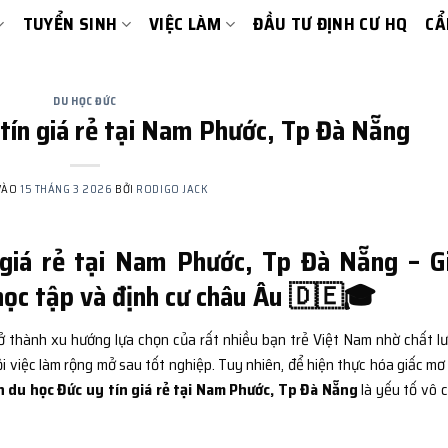
TUYỂN SINH
VIỆC LÀM
ĐẦU TƯ ĐỊNH CƯ HQ
CẨ
DU HỌC ĐỨC
tín giá rẻ tại Nam Phước, Tp Đà Nẵng
VÀO
15 THÁNG 3 2026
BỞI
RODIGO JACK
 giá rẻ tại Nam Phước, Tp Đà Nẵng – Gi
 học tập và định cư châu Âu 🇩🇪🎓
 thành xu hướng lựa chọn của rất nhiều bạn trẻ Việt Nam nhờ chất l
ội việc làm rộng mở sau tốt nghiệp. Tuy nhiên, để hiện thực hóa giấc mơ
n du học Đức uy tín giá rẻ tại Nam Phước, Tp Đà Nẵng
là yếu tố vô 