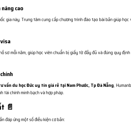
n nâng cao
quốc gia này. Trung tâm cung cấp chương trình đào tạo bài bản giúp học 
 visa
ồ sơ mỗi năm, giúp học viên chuẩn bị giấy tờ đầy đủ và đúng quy định
 chính
tư vấn du học Đức uy tín giá rẻ tại Nam Phước, Tp Đà Nẵng
, Human
nh tài chính minh bạch và hợp pháp.
ất 📄
ần đáp ứng một số điều kiện cơ bản: