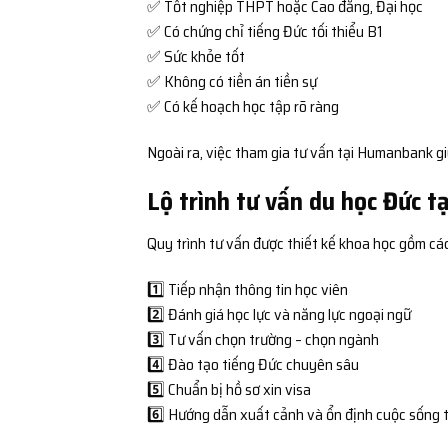
✅ Tốt nghiệp THPT hoặc Cao đẳng, Đại học
✅ Có chứng chỉ tiếng Đức tối thiểu B1
✅ Sức khỏe tốt
✅ Không có tiền án tiền sự
✅ Có kế hoạch học tập rõ ràng
Ngoài ra, việc tham gia tư vấn tại Humanbank gi
Lộ trình tư vấn du học Đức 
Quy trình tư vấn được thiết kế khoa học gồm cá
1️⃣ Tiếp nhận thông tin học viên
2️⃣ Đánh giá học lực và năng lực ngoại ngữ
3️⃣ Tư vấn chọn trường – chọn ngành
4️⃣ Đào tạo tiếng Đức chuyên sâu
5️⃣ Chuẩn bị hồ sơ xin visa
6️⃣ Hướng dẫn xuất cảnh và ổn định cuộc sống 