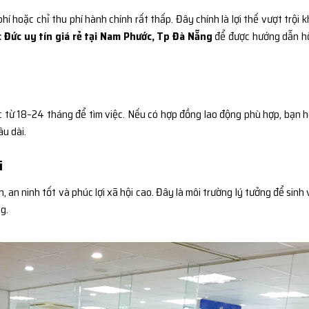
í hoặc chỉ thu phí hành chính rất thấp. Đây chính là lợi thế vượt trội k
c Đức uy tín giá rẻ tại Nam Phước, Tp Đà Nẵng
để được hướng dẫn h
ức từ 18–24 tháng để tìm việc. Nếu có hợp đồng lao động phù hợp, bạn 
âu dài.
i
, an ninh tốt và phúc lợi xã hội cao. Đây là môi trường lý tưởng để sinh 
g.