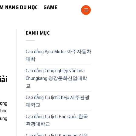
M NANG DU HỌC
GAME
DANH MỤC
Cao đẳng Ajou Motor 아주자동차
대학
Cao đẳng Công nghiệp văn hóa
ải
Chungkang 청강문화산업대학
교
Cao đẳng Du lịch Cheju 제주관광
ượng
대학교
 học
Cao đẳng Du lịch Hàn Quốc 한국
cùng
관광대학교
Cao đẳng Du lịch Kangwon 강원