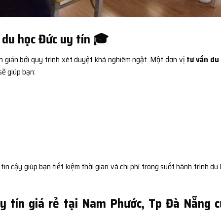
 du học Đức uy tín 🎓
n giản bởi quy trình xét duyệt khá nghiêm ngặt. Một đơn vị
tư vấn du
sẽ giúp bạn:
 cậy giúp bạn tiết kiệm thời gian và chi phí trong suốt hành trình du 
uy tín giá rẻ tại Nam Phước, Tp Đà Nẵng 