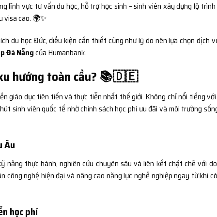
 lĩnh vực tư vấn du học, hỗ trợ học sinh – sinh viên xây dựng lộ trình
ậu visa cao. 🌍✨
i ích du học Đức, điều kiện cần thiết cũng như lý do nên lựa chọn dịch 
 Tp Đà Nẵng
của Humanbank.
 xu hướng toàn cầu? 📚🇩🇪
 giáo dục tiên tiến và thực tiễn nhất thế giới. Không chỉ nổi tiếng với
hút sinh viên quốc tế nhờ chính sách học phí ưu đãi và môi trường sốn
u Âu
kỹ năng thực hành, nghiên cứu chuyên sâu và liên kết chặt chẽ với d
cận công nghệ hiện đại và nâng cao năng lực nghề nghiệp ngay từ khi cò
ễn học phí