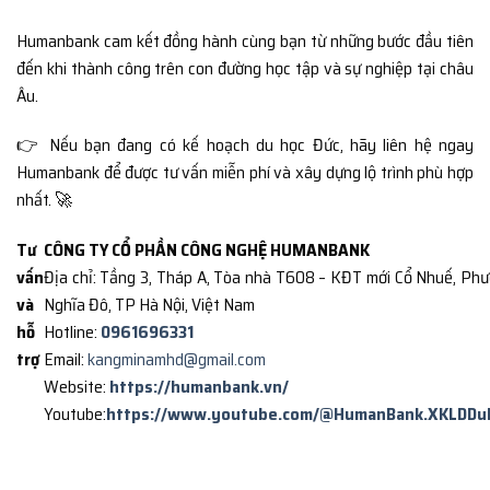
Humanbank cam kết đồng hành cùng bạn từ những bước đầu tiên
đến khi thành công trên con đường học tập và sự nghiệp tại châu
Âu.
👉 Nếu bạn đang có kế hoạch du học Đức, hãy liên hệ ngay
Humanbank để được tư vấn miễn phí và xây dựng lộ trình phù hợp
nhất. 🚀
Tư
CÔNG TY CỔ PHẦN CÔNG NGHỆ HUMANBANK
vấn
Địa chỉ: Tầng 3, Tháp A, Tòa nhà T608 – KĐT mới Cổ Nhuế, Ph
và
Nghĩa Đô, TP Hà Nội, Việt Nam
hỗ
Hotline:
0961696331
trợ
Email:
kangminamhd@gmail.com
Website:
https://humanbank.vn/
Youtube:
https://www.youtube.com/@HumanBank.XKLDDu