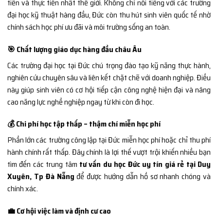
tiến và thực tiễn nhất thế giới. Không chỉ nổi tiếng với các trường
đại học kỹ thuật hàng đầu, Đức còn thu hút sinh viên quốc tế nhờ
chính sách học phí ưu đãi và môi trường sống an toàn.
🎯 Chất lượng giáo dục hàng đầu châu Âu
Các trường đại học tại Đức chú trọng đào tạo kỹ năng thực hành,
nghiên cứu chuyên sâu và liên kết chặt chẽ với doanh nghiệp. Điều
này giúp sinh viên có cơ hội tiếp cận công nghệ hiện đại và nâng
cao năng lực nghề nghiệp ngay từ khi còn đi học.
💰 Chi phí học tập thấp – thậm chí miễn học phí
Phần lớn các trường công lập tại Đức miễn học phí hoặc chỉ thu phí
hành chính rất thấp. Đây chính là lợi thế vượt trội khiến nhiều bạn
tìm đến các trung tâm
tư vấn du học Đức uy tín giá rẻ tại Duy
Xuyên, Tp Đà Nẵng
để được hướng dẫn hồ sơ nhanh chóng và
chính xác.
💼 Cơ hội việc làm và định cư cao