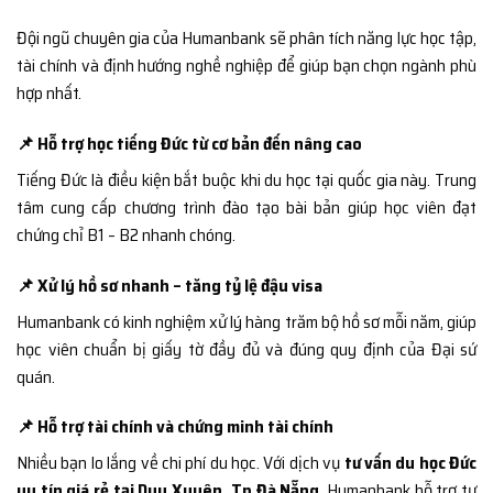
Đội ngũ chuyên gia của Humanbank sẽ phân tích năng lực học tập,
tài chính và định hướng nghề nghiệp để giúp bạn chọn ngành phù
hợp nhất.
📌 Hỗ trợ học tiếng Đức từ cơ bản đến nâng cao
Tiếng Đức là điều kiện bắt buộc khi du học tại quốc gia này. Trung
tâm cung cấp chương trình đào tạo bài bản giúp học viên đạt
chứng chỉ B1 – B2 nhanh chóng.
📌 Xử lý hồ sơ nhanh – tăng tỷ lệ đậu visa
Humanbank có kinh nghiệm xử lý hàng trăm bộ hồ sơ mỗi năm, giúp
học viên chuẩn bị giấy tờ đầy đủ và đúng quy định của Đại sứ
quán.
📌 Hỗ trợ tài chính và chứng minh tài chính
Nhiều bạn lo lắng về chi phí du học. Với dịch vụ
tư vấn du học Đức
uy tín giá rẻ tại Duy Xuyên, Tp Đà Nẵng
, Humanbank hỗ trợ tư