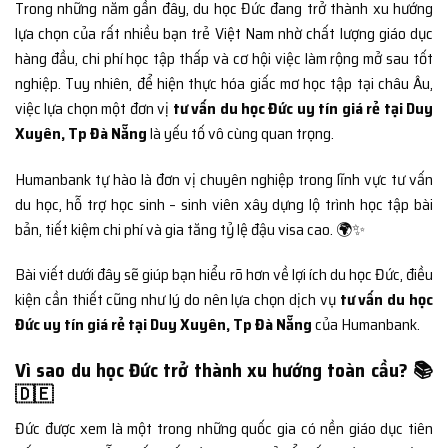
Trong những năm gần đây, du học Đức đang trở thành xu hướng
lựa chọn của rất nhiều bạn trẻ Việt Nam nhờ chất lượng giáo dục
hàng đầu, chi phí học tập thấp và cơ hội việc làm rộng mở sau tốt
nghiệp. Tuy nhiên, để hiện thực hóa giấc mơ học tập tại châu Âu,
việc lựa chọn một đơn vị
tư vấn du học Đức uy tín giá rẻ tại Duy
Xuyên, Tp Đà Nẵng
là yếu tố vô cùng quan trọng.
Humanbank tự hào là đơn vị chuyên nghiệp trong lĩnh vực tư vấn
du học, hỗ trợ học sinh – sinh viên xây dựng lộ trình học tập bài
bản, tiết kiệm chi phí và gia tăng tỷ lệ đậu visa cao. 🌍✨
Bài viết dưới đây sẽ giúp bạn hiểu rõ hơn về lợi ích du học Đức, điều
kiện cần thiết cũng như lý do nên lựa chọn dịch vụ
tư vấn du học
Đức uy tín giá rẻ tại Duy Xuyên, Tp Đà Nẵng
của Humanbank.
Vì sao du học Đức trở thành xu hướng toàn cầu? 📚
🇩🇪
Đức được xem là một trong những quốc gia có nền giáo dục tiên