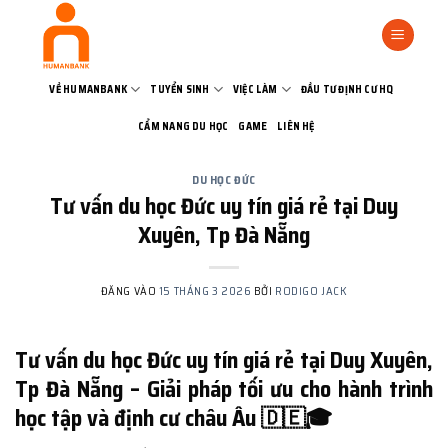
Bỏ
qua
nội
dung
VỀ HUMANBANK
TUYỂN SINH
VIỆC LÀM
ĐẦU TƯ ĐỊNH CƯ HQ
CẨM NANG DU HỌC
GAME
LIÊN HỆ
DU HỌC ĐỨC
Tư vấn du học Đức uy tín giá rẻ tại Duy
Xuyên, Tp Đà Nẵng
ĐĂNG VÀO
15 THÁNG 3 2026
BỞI
RODIGO JACK
Tư vấn du học Đức uy tín giá rẻ tại Duy Xuyên,
Tp Đà Nẵng – Giải pháp tối ưu cho hành trình
học tập và định cư châu Âu 🇩🇪🎓