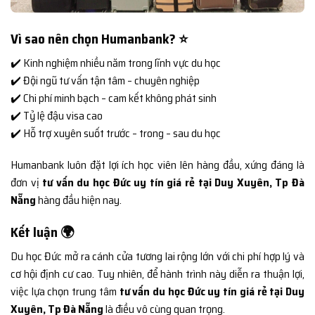
Vì sao nên chọn Humanbank? ⭐
✔️ Kinh nghiệm nhiều năm trong lĩnh vực du học
✔️ Đội ngũ tư vấn tận tâm – chuyên nghiệp
✔️ Chi phí minh bạch – cam kết không phát sinh
✔️ Tỷ lệ đậu visa cao
✔️ Hỗ trợ xuyên suốt trước – trong – sau du học
Humanbank luôn đặt lợi ích học viên lên hàng đầu, xứng đáng là
đơn vị
tư vấn du học Đức uy tín giá rẻ tại Duy Xuyên, Tp Đà
Nẵng
hàng đầu hiện nay.
Kết luận 🌍
Du học Đức mở ra cánh cửa tương lai rộng lớn với chi phí hợp lý và
cơ hội định cư cao. Tuy nhiên, để hành trình này diễn ra thuận lợi,
việc lựa chọn trung tâm
tư vấn du học Đức uy tín giá rẻ tại Duy
Xuyên, Tp Đà Nẵng
là điều vô cùng quan trọng.