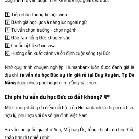
Quy trình tư vấn được thiết kế khoa học gồm các bước:
1️⃣ Tiếp nhận thông tin học viên
2️⃣ Đánh giá học lực và năng lực ngoại ngữ
3️⃣ Tư vấn chọn trường – chọn ngành
4️⃣ Đào tạo tiếng Đức chuyên sâu
5️⃣ Chuẩn bị hồ sơ xin visa
6️⃣ Hướng dẫn xuất cảnh và ổn định cuộc sống tại Đức
Nhờ quy trình chuyên nghiệp, Humanbank luôn được đánh giá là
địa chỉ
tư vấn du học Đức uy tín giá rẻ tại Duy Xuyên, Tp Đà
Nẵng
được nhiều phụ huynh tin tưởng lựa chọn.
Chi phí tư vấn du học Đức có đắt không? 💸
Một trong những ưu điểm nổi bật của Humanbank là chi phí dịch vụ
hợp lý, phù hợp với đa số gia đình Việt Nam.
So với các quốc gia như Anh, Mỹ hay Úc, tổng chi phí du học Đức
thấp hơn rất nhiều nhờ: