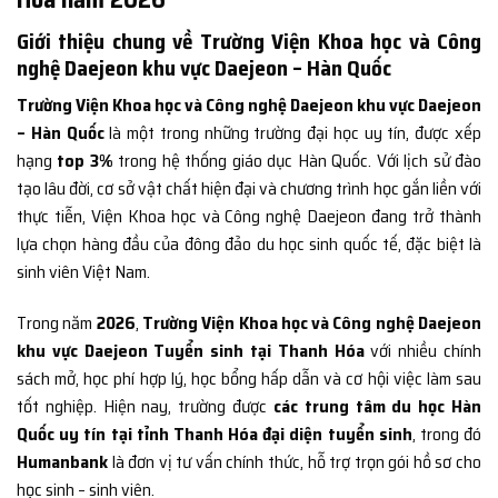
Giới thiệu chung về Trường Viện Khoa học và Công
nghệ Daejeon khu vực Daejeon – Hàn Quốc
Trường Viện Khoa học và Công nghệ Daejeon khu vực Daejeon
– Hàn Quốc
là một trong những trường đại học uy tín, được xếp
hạng
top 3%
trong hệ thống giáo dục Hàn Quốc. Với lịch sử đào
tạo lâu đời, cơ sở vật chất hiện đại và chương trình học gắn liền với
thực tiễn, Viện Khoa học và Công nghệ Daejeon đang trở thành
lựa chọn hàng đầu của đông đảo du học sinh quốc tế, đặc biệt là
sinh viên Việt Nam.
Trong năm
2026
,
Trường Viện Khoa học và Công nghệ Daejeon
khu vực Daejeon Tuyển sinh tại Thanh Hóa
với nhiều chính
sách mở, học phí hợp lý, học bổng hấp dẫn và cơ hội việc làm sau
tốt nghiệp. Hiện nay, trường được
các trung tâm du học Hàn
Quốc uy tín tại tỉnh Thanh Hóa đại diện tuyển sinh
, trong đó
Humanbank
là đơn vị tư vấn chính thức, hỗ trợ trọn gói hồ sơ cho
học sinh – sinh viên.