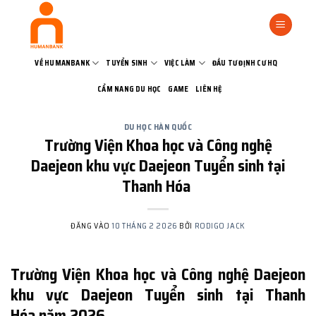
Bỏ
qua
nội
dung
VỀ HUMANBANK
TUYỂN SINH
VIỆC LÀM
ĐẦU TƯ ĐỊNH CƯ HQ
CẨM NANG DU HỌC
GAME
LIÊN HỆ
DU HỌC HÀN QUỐC
Trường Viện Khoa học và Công nghệ
Daejeon khu vực Daejeon Tuyển sinh tại
Thanh Hóa
ĐĂNG VÀO
10 THÁNG 2 2026
BỞI
RODIGO JACK
Trường Viện Khoa học và Công nghệ Daejeon
khu vực Daejeon Tuyển sinh tại Thanh
Hóa năm 2026