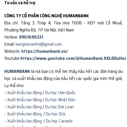
Tư vấn và hỗ trợ
CÔNG TY CỔ PHẦN CÔNG NGHỆ HUMANBANK
Địa chỉ: Tầng 3, Tháp A, Tòa nhà T608 – KĐT mới Cổ Nhuế,
Phường Nghĩa Đô, TP Hà Nội, Việt Nam
Hotline:
0961696331
Email:
kangminamhd@gmail.com
Website:
https://humanbank.vn/
Youtube:
https://www.youtube.com/@HumanBank.XKLDDuHoc
HUMANBANK
là nơi bạn có thể tìm thấy hầu hết các đơn hàng du
học và xuất khẩu lao động của hầu hết các quốc gia trên thế giới,
cụ thể như:
–
Xuất khẩu lao động
/
Du học Hàn Quốc
–
Xuất khẩu lao động
/
Du học Nhật Bản
–
Xuất khẩu lao động
/
Du học Đài Loan
–
Xuất khẩu lao động
/
Du học Đức
–
Xuất khẩu lao động
/
Du học Canada