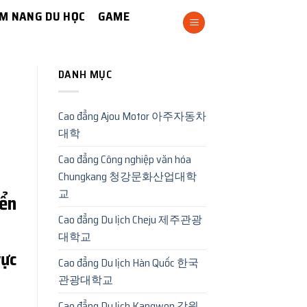
M NANG DU HỌC
GAME
DANH MỤC
Cao đẳng Ajou Motor 아주자동차
대학
Cao đẳng Công nghiệp văn hóa
Chungkang 청강문화산업대학
교
ển
Cao đẳng Du lịch Cheju 제주관광
대학교
vực
Cao đẳng Du lịch Hàn Quốc 한국
관광대학교
Cao đẳng Du lịch Kangwon 강원