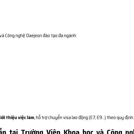
 và Công nghệ Daejeon đào tạo đa ngành:
iới thiệu việc làm
, hỗ trợ chuyển visa lao động (E7, E9…) theo quy định.
ẫn tại Trường Viện Khoa học và Công ng