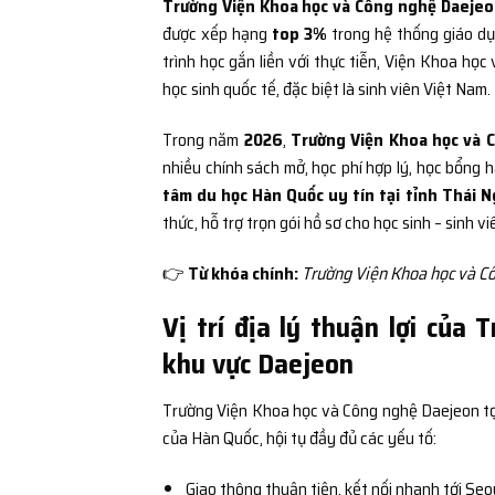
Trường Viện Khoa học và Công nghệ Daejeo
được xếp hạng
top 3%
trong hệ thống giáo dục
trình học gắn liền với thực tiễn, Viện Khoa h
học sinh quốc tế, đặc biệt là sinh viên Việt Nam.
Trong năm
2026
,
Trường Viện Khoa học và 
nhiều chính sách mở, học phí hợp lý, học bổng 
tâm du học Hàn Quốc uy tín tại tỉnh Thái 
thức, hỗ trợ trọn gói hồ sơ cho học sinh – sinh vi
👉
Từ khóa chính:
Trường Viện Khoa học và Cô
Vị trí địa lý thuận lợi củ
khu vực Daejeon
Trường Viện Khoa học và Công nghệ Daejeon tọ
của Hàn Quốc, hội tụ đầy đủ các yếu tố:
Giao thông thuận tiện, kết nối nhanh tới Seo