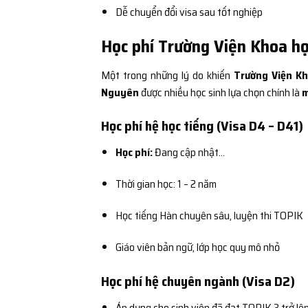
Dễ chuyển đổi visa sau tốt nghiệp
Học phí Trường Viện Khoa h
Một trong những lý do khiến
Trường Viện Kh
Nguyên
được nhiều học sinh lựa chọn chính là
m
Học phí hệ học tiếng (Visa D4 – D41)
Học phí:
Đang cập nhật…
Thời gian học: 1 – 2 năm
Học tiếng Hàn chuyên sâu, luyện thi TOPIK
Giáo viên bản ngữ, lớp học quy mô nhỏ
Học phí hệ chuyên ngành (Visa D2)
Áp dụng cho sinh viên đã đạt TOPIK 3 trở lê