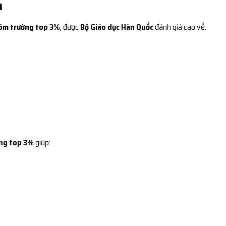
n
óm trường top 3%
, được
Bộ Giáo dục Hàn Quốc
đánh giá cao về:
ng top 3%
giúp: