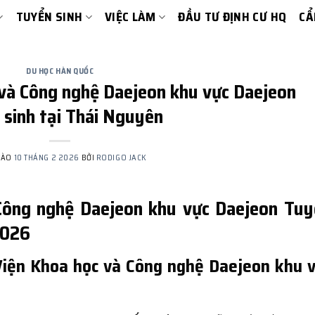
TUYỂN SINH
VIỆC LÀM
ĐẦU TƯ ĐỊNH CƯ HQ
CẨ
DU HỌC HÀN QUỐC
và Công nghệ Daejeon khu vực Daejeon
 sinh tại Thái Nguyên
VÀO
10 THÁNG 2 2026
BỞI
RODIGO JACK
Công nghệ Daejeon khu vực Daejeon Tuy
2026
 Viện Khoa học và Công nghệ Daejeon khu 