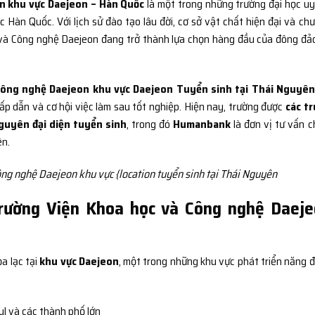
n khu vực Daejeon – Hàn Quốc
là một trong những trường đại học uy 
 Hàn Quốc. Với lịch sử đào tạo lâu đời, cơ sở vật chất hiện đại và ch
ọc và Công nghệ Daejeon đang trở thành lựa chọn hàng đầu của đông đả
Công nghệ Daejeon khu vực Daejeon Tuyển sinh tại Thái Nguyê
hấp dẫn và cơ hội việc làm sau tốt nghiệp. Hiện nay, trường được
các t
Nguyên đại diện tuyển sinh
, trong đó
Humanbank
là đơn vị tư vấn c
ên.
ng nghệ Daejeon khu vực {location tuyển sinh tại Thái Nguyên
a Trường Viện Khoa học và Công nghệ Daej
a lạc tại
khu vực Daejeon
, một trong những khu vực phát triển năng 
ul và các thành phố lớn