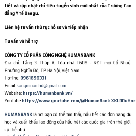
tiết và cập nhật chỉ tiêu tuyển sinh mới nhất của Trường Cao
đẳng Y tế Daegu.
Liên hệ tư vấn thủ tục hồ sơ và tiếp nhận
Tư vấn và hỗ trợ
CÔNG TY CỔ PHẦN CÔNG NGHỆ HUMANBANK
Địa chỉ: Tầng 3, Tháp A, Tòa nhà T608 – KĐT mới Cổ Nhuế,
Phường Nghĩa Đô, TP Hà Nội, Việt Nam
Hotline:
0961696331
Email:
kangminamhd@gmail.com
Website:
https://humanbank.vn/
Youtube:
https://www.youtube.com/@HumanBank.XKLDDuHoc
HUMANBANK
là nơi bạn có thể tìm thấy hầu hết các đơn hàng du
học và xuất khẩu lao động của hầu hết các quốc gia trên thế giới,
cụ thể như: