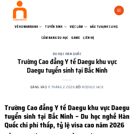
Bỏ
qua
nội
dung
VỀ HUMANBANK
TUYỂN SINH
VIỆC LÀM
ĐẦU TƯ ĐỊNH CƯ HQ
CẨM NANG DU HỌC
GAME
LIÊN HỆ
DU HỌC HÀN QUỐC
Trường Cao đẳng Y tế Daegu khu vực
Daegu tuyển sinh tại Bắc Ninh
ĐĂNG VÀO
11 THÁNG 2 2026
BỞI
RODIGO JACK
Trường Cao đẳng Y tế Daegu khu vực Daegu
tuyển sinh tại Bắc Ninh – Du học nghề Hàn
Quốc chi phí thấp, tỷ lệ visa cao năm 2026