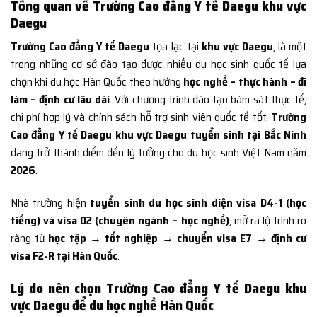
Tổng quan về Trường Cao đẳng Y tế Daegu khu vực
Daegu
Trường Cao đẳng Y tế Daegu
tọa lạc tại
khu vực Daegu
, là một
trong những cơ sở đào tạo được nhiều du học sinh quốc tế lựa
chọn khi du học Hàn Quốc theo hướng
học nghề – thực hành – đi
làm – định cư lâu dài
. Với chương trình đào tạo bám sát thực tế,
chi phí hợp lý và chính sách hỗ trợ sinh viên quốc tế tốt,
Trường
Cao đẳng Y tế Daegu khu vực Daegu tuyển sinh tại Bắc Ninh
đang trở thành điểm đến lý tưởng cho du học sinh Việt Nam năm
2026
.
Nhà trường hiện
tuyển sinh du học sinh diện visa D4-1 (học
tiếng) và visa D2 (chuyên ngành – học nghề)
, mở ra lộ trình rõ
ràng từ
học tập → tốt nghiệp → chuyển visa E7 → định cư
visa F2-R tại Hàn Quốc
.
Lý do nên chọn Trường Cao đẳng Y tế Daegu khu
vực Daegu để du học nghề Hàn Quốc