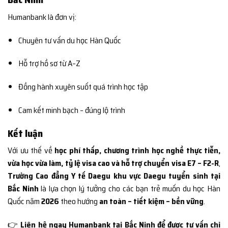
Humanbank là đơn vị:
Chuyên tư vấn du học Hàn Quốc
Hỗ trợ hồ sơ từ A–Z
Đồng hành xuyên suốt quá trình học tập
Cam kết minh bạch – đúng lộ trình
Kết luận
Với ưu thế về
học phí thấp, chương trình học nghề thực tiễn,
vừa học vừa làm, tỷ lệ visa cao và hỗ trợ chuyển visa E7 – F2-R
,
Trường Cao đẳng Y tế Daegu khu vực Daegu tuyển sinh tại
Bắc Ninh
là lựa chọn lý tưởng cho các bạn trẻ muốn du học Hàn
Quốc năm
2026
theo hướng
an toàn – tiết kiệm – bền vững
.
👉
Liên hệ ngay Humanbank tại Bắc Ninh để được tư vấn chi