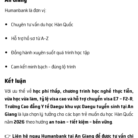
Humanbank là đơn vị:
Chuyên tư vấn du học Hàn Quốc
Hỗ trợ hồ sơ từ A–Z
Đồng hành xuyên suốt quá trình học tập
Cam kết minh bạch – đúng lộ trình
Kết luận
Với ưu thế về
học phí thấp, chương trình học nghề thực tiễn,
vừa học vừa làm, tỷ lệ visa cao và hỗ trợ chuyển visa E7 – F2-R
,
Trường Cao đẳng Y tế Daegu khu vực Daegu tuyển sinh tại An
Giang
là lựa chọn lý tưởng cho các bạn trẻ muốn du học Hàn Quốc
năm
2026
theo hướng
an toàn – tiết kiệm – bền vững
.
👉
Liên hệ ngay Humanbank tại An Giang để được tư vấn chi