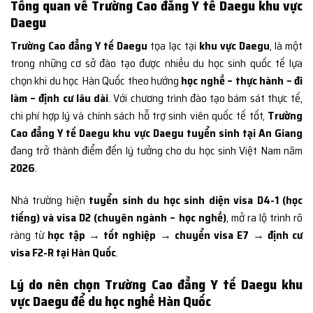
Tổng quan về Trường Cao đẳng Y tế Daegu khu vực
Daegu
Trường Cao đẳng Y tế Daegu
tọa lạc tại
khu vực Daegu
, là một
trong những cơ sở đào tạo được nhiều du học sinh quốc tế lựa
chọn khi du học Hàn Quốc theo hướng
học nghề – thực hành – đi
làm – định cư lâu dài
. Với chương trình đào tạo bám sát thực tế,
chi phí hợp lý và chính sách hỗ trợ sinh viên quốc tế tốt,
Trường
Cao đẳng Y tế Daegu khu vực Daegu tuyển sinh tại An Giang
đang trở thành điểm đến lý tưởng cho du học sinh Việt Nam năm
2026
.
Nhà trường hiện
tuyển sinh du học sinh diện visa D4-1 (học
tiếng) và visa D2 (chuyên ngành – học nghề)
, mở ra lộ trình rõ
ràng từ
học tập → tốt nghiệp → chuyển visa E7 → định cư
visa F2-R tại Hàn Quốc
.
Lý do nên chọn Trường Cao đẳng Y tế Daegu khu
vực Daegu để du học nghề Hàn Quốc