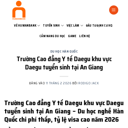
Bỏ
qua
nội
dung
VỀ HUMANBANK
TUYỂN SINH
VIỆC LÀM
ĐẦU TƯ ĐỊNH CƯ HQ
CẨM NANG DU HỌC
GAME
LIÊN HỆ
DU HỌC HÀN QUỐC
Trường Cao đẳng Y tế Daegu khu vực
Daegu tuyển sinh tại An Giang
ĐĂNG VÀO
11 THÁNG 2 2026
BỞI
RODIGO JACK
Trường Cao đẳng Y tế Daegu khu vực Daegu
tuyển sinh tại An Giang – Du học nghề Hàn
Quốc chi phí thấp, tỷ lệ visa cao năm 2026