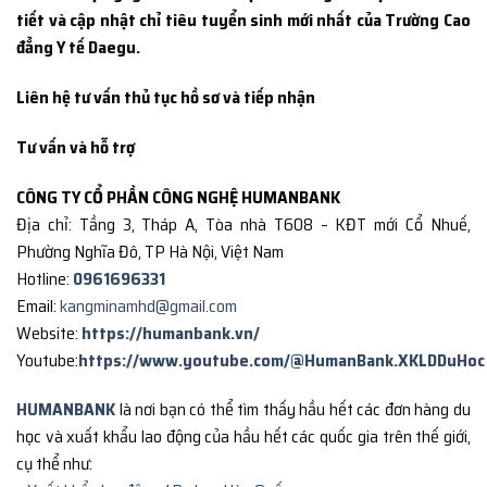
tiết và cập nhật chỉ tiêu tuyển sinh mới nhất của Trường Cao
đẳng Y tế Daegu.
Liên hệ tư vấn thủ tục hồ sơ và tiếp nhận
Tư vấn và hỗ trợ
CÔNG TY CỔ PHẦN CÔNG NGHỆ HUMANBANK
Địa chỉ: Tầng 3, Tháp A, Tòa nhà T608 – KĐT mới Cổ Nhuế,
Phường Nghĩa Đô, TP Hà Nội, Việt Nam
Hotline:
0961696331
Email:
kangminamhd@gmail.com
Website:
https://humanbank.vn/
Youtube:
https://www.youtube.com/@HumanBank.XKLDDuHoc
HUMANBANK
là nơi bạn có thể tìm thấy hầu hết các đơn hàng du
học và xuất khẩu lao động của hầu hết các quốc gia trên thế giới,
cụ thể như: