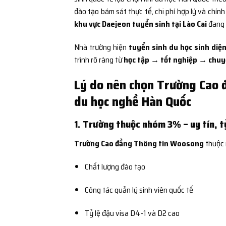
đào tạo bám sát thực tế, chi phí hợp lý và chính
khu vực Daejeon tuyển sinh tại Lào Cai
đang 
Nhà trường hiện
tuyển sinh du học sinh diện
trình rõ ràng từ
học tập → tốt nghiệp → chuyể
Lý do nên chọn Trường Cao 
du học nghề Hàn Quốc
1. Trường thuộc nhóm 3% – uy tín, tỷ
Trường Cao đẳng Thông tin Woosong
thuộc
Chất lượng đào tạo
Công tác quản lý sinh viên quốc tế
Tỷ lệ đậu visa D4-1 và D2 cao