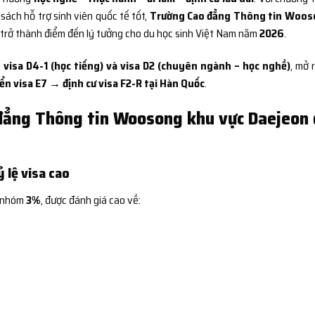
 sách hỗ trợ sinh viên quốc tế tốt,
Trường Cao đẳng Thông tin Woos
trở thành điểm đến lý tưởng cho du học sinh Việt Nam năm
2026
.
 visa D4-1 (học tiếng) và visa D2 (chuyên ngành – học nghề)
, mở 
n visa E7 → định cư visa F2-R tại Hàn Quốc
.
đẳng Thông tin Woosong khu vực Daejeon
 lệ visa cao
 nhóm
3%
, được đánh giá cao về: