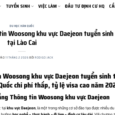
TUYỂN SINH
VIỆC LÀM
ĐẦU TƯ ĐỊNH CƯ HQ
CẨ
DU HỌC HÀN QUỐC
tin Woosong khu vực Daejeon tuyển sinh
tại Lào Cai
VÀO
11 THÁNG 2 2026
BỞI
RODIGO JACK
n Woosong khu vực Daejeon tuyển sinh t
Quốc chi phí thấp, tỷ lệ visa cao năm 20
ẳng Thông tin Woosong khu vực Daejeon
c tại
khu vực Daejeon
, là một trong những cơ sở đào tạo được nhiều du
eo hướng
học nghề – thực hành – đi làm – định cư lâu dài
. Với chương t