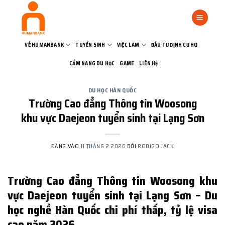
Bỏ
qua
nội
dung
VỀ HUMANBANK
TUYỂN SINH
VIỆC LÀM
ĐẦU TƯ ĐỊNH CƯ HQ
CẨM NANG DU HỌC
GAME
LIÊN HỆ
DU HỌC HÀN QUỐC
Trường Cao đẳng Thông tin Woosong
khu vực Daejeon tuyển sinh tại Lạng Sơn
ĐĂNG VÀO
11 THÁNG 2 2026
BỞI
RODIGO JACK
Trường Cao đẳng Thông tin Woosong khu
vực Daejeon tuyển sinh tại Lạng Sơn – Du
học nghề Hàn Quốc chi phí thấp, tỷ lệ visa
cao năm 2026