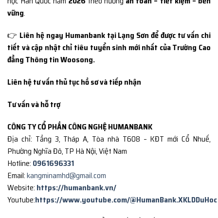
học Hàn Quốc năm
2026
theo hướng
an toàn – tiết kiệm – bền
vững
.
👉
Liên hệ ngay Humanbank tại Lạng Sơn để được tư vấn chi
tiết và cập nhật chỉ tiêu tuyển sinh mới nhất của Trường Cao
đẳng Thông tin Woosong.
Liên hệ tư vấn thủ tục hồ sơ và tiếp nhận
Tư vấn và hỗ trợ
CÔNG TY CỔ PHẦN CÔNG NGHỆ HUMANBANK
Địa chỉ: Tầng 3, Tháp A, Tòa nhà T608 – KĐT mới Cổ Nhuế,
Phường Nghĩa Đô, TP Hà Nội, Việt Nam
Hotline:
0961696331
Email:
kangminamhd@gmail.com
Website:
https://humanbank.vn/
Youtube:
https://www.youtube.com/@HumanBank.XKLDDuHoc