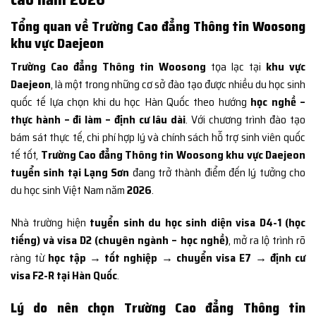
Tổng quan về Trường Cao đẳng Thông tin Woosong
khu vực Daejeon
Trường Cao đẳng Thông tin Woosong
tọa lạc tại
khu vực
Daejeon
, là một trong những cơ sở đào tạo được nhiều du học sinh
quốc tế lựa chọn khi du học Hàn Quốc theo hướng
học nghề –
thực hành – đi làm – định cư lâu dài
. Với chương trình đào tạo
bám sát thực tế, chi phí hợp lý và chính sách hỗ trợ sinh viên quốc
tế tốt,
Trường Cao đẳng Thông tin Woosong khu vực Daejeon
tuyển sinh tại Lạng Sơn
đang trở thành điểm đến lý tưởng cho
du học sinh Việt Nam năm
2026
.
Nhà trường hiện
tuyển sinh du học sinh diện visa D4-1 (học
tiếng) và visa D2 (chuyên ngành – học nghề)
, mở ra lộ trình rõ
ràng từ
học tập → tốt nghiệp → chuyển visa E7 → định cư
visa F2-R tại Hàn Quốc
.
Lý do nên chọn Trường Cao đẳng Thông tin