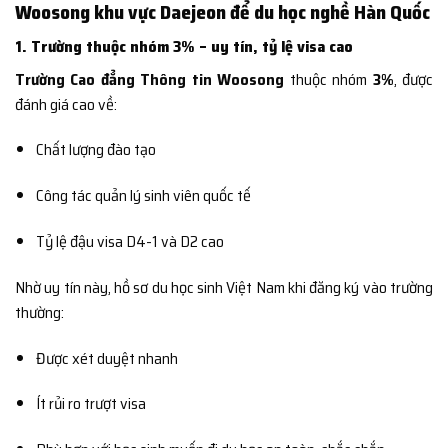
Woosong khu vực Daejeon để du học nghề Hàn Quốc
1. Trường thuộc nhóm 3% – uy tín, tỷ lệ visa cao
Trường Cao đẳng Thông tin Woosong
thuộc nhóm
3%
, được
đánh giá cao về:
Chất lượng đào tạo
Công tác quản lý sinh viên quốc tế
Tỷ lệ đậu visa D4-1 và D2 cao
Nhờ uy tín này, hồ sơ du học sinh Việt Nam khi đăng ký vào trường
thường:
Được xét duyệt nhanh
Ít rủi ro trượt visa