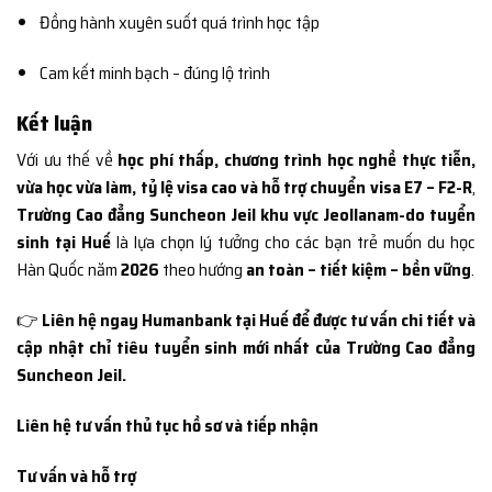
Đồng hành xuyên suốt quá trình học tập
Cam kết minh bạch – đúng lộ trình
Kết luận
Với ưu thế về
học phí thấp, chương trình học nghề thực tiễn,
vừa học vừa làm, tỷ lệ visa cao và hỗ trợ chuyển visa E7 – F2-R
,
Trường Cao đẳng Suncheon Jeil khu vực Jeollanam-do tuyển
sinh tại Huế
là lựa chọn lý tưởng cho các bạn trẻ muốn du học
Hàn Quốc năm
2026
theo hướng
an toàn – tiết kiệm – bền vững
.
👉
Liên hệ ngay Humanbank tại Huế để được tư vấn chi tiết và
cập nhật chỉ tiêu tuyển sinh mới nhất của Trường Cao đẳng
Suncheon Jeil.
Liên hệ tư vấn thủ tục hồ sơ và tiếp nhận
Tư vấn và hỗ trợ