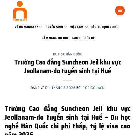
Bỏ
qua
nội
dung
VỀ HUMANBANK
TUYỂN SINH
VIỆC LÀM
ĐẦU TƯ ĐỊNH CƯ HQ
CẨM NANG DU HỌC
GAME
LIÊN HỆ
DU HỌC HÀN QUỐC
Trường Cao đẳng Suncheon Jeil khu vực
Jeollanam-do tuyển sinh tại Huế
ĐĂNG VÀO
11 THÁNG 2 2026
BỞI
RODIGO JACK
Trường Cao đẳng Suncheon Jeil khu vực
Jeollanam-do tuyển sinh tại Huế – Du học
nghề Hàn Quốc chi phí thấp, tỷ lệ visa cao
năm 2026