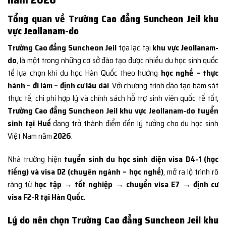
Tổng quan về Trường Cao đẳng Suncheon Jeil khu
vực Jeollanam-do
Trường Cao đẳng Suncheon Jeil
tọa lạc tại
khu vực Jeollanam-
do
, là một trong những cơ sở đào tạo được nhiều du học sinh quốc
tế lựa chọn khi du học Hàn Quốc theo hướng
học nghề – thực
hành – đi làm – định cư lâu dài
. Với chương trình đào tạo bám sát
thực tế, chi phí hợp lý và chính sách hỗ trợ sinh viên quốc tế tốt,
Trường Cao đẳng Suncheon Jeil khu vực Jeollanam-do tuyển
sinh tại Huế
đang trở thành điểm đến lý tưởng cho du học sinh
Việt Nam năm
2026
.
Nhà trường hiện
tuyển sinh du học sinh diện visa D4-1 (học
tiếng) và visa D2 (chuyên ngành – học nghề)
, mở ra lộ trình rõ
ràng từ
học tập → tốt nghiệp → chuyển visa E7 → định cư
visa F2-R tại Hàn Quốc
.
Lý do nên chọn Trường Cao đẳng Suncheon Jeil khu