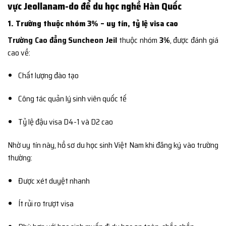
vực Jeollanam-do để du học nghề Hàn Quốc
1. Trường thuộc nhóm 3% – uy tín, tỷ lệ visa cao
Trường Cao đẳng Suncheon Jeil
thuộc nhóm
3%
, được đánh giá
cao về:
Chất lượng đào tạo
Công tác quản lý sinh viên quốc tế
Tỷ lệ đậu visa D4-1 và D2 cao
Nhờ uy tín này, hồ sơ du học sinh Việt Nam khi đăng ký vào trường
thường:
Được xét duyệt nhanh
Ít rủi ro trượt visa