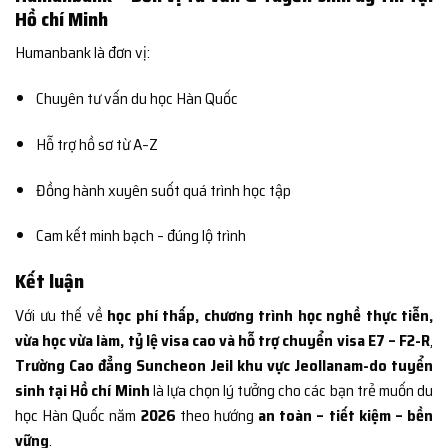
Hồ chí Minh
Humanbank là đơn vị:
Chuyên tư vấn du học Hàn Quốc
Hỗ trợ hồ sơ từ A–Z
Đồng hành xuyên suốt quá trình học tập
Cam kết minh bạch – đúng lộ trình
Kết luận
Với ưu thế về
học phí thấp, chương trình học nghề thực tiễn,
vừa học vừa làm, tỷ lệ visa cao và hỗ trợ chuyển visa E7 – F2-R
,
Trường Cao đẳng Suncheon Jeil khu vực Jeollanam-do tuyển
sinh tại Hồ chí Minh
là lựa chọn lý tưởng cho các bạn trẻ muốn du
học Hàn Quốc năm
2026
theo hướng
an toàn – tiết kiệm – bền
vững
.