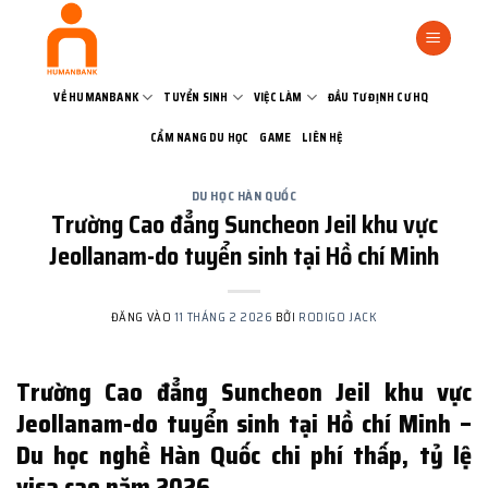
Bỏ
qua
nội
dung
VỀ HUMANBANK
TUYỂN SINH
VIỆC LÀM
ĐẦU TƯ ĐỊNH CƯ HQ
CẨM NANG DU HỌC
GAME
LIÊN HỆ
DU HỌC HÀN QUỐC
Trường Cao đẳng Suncheon Jeil khu vực
Jeollanam-do tuyển sinh tại Hồ chí Minh
ĐĂNG VÀO
11 THÁNG 2 2026
BỞI
RODIGO JACK
Trường Cao đẳng Suncheon Jeil khu vực
Jeollanam-do tuyển sinh tại Hồ chí Minh –
Du học nghề Hàn Quốc chi phí thấp, tỷ lệ
visa cao năm 2026