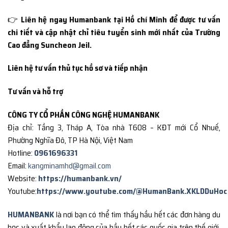
👉
Liên hệ ngay Humanbank tại Hồ chí Minh để được tư vấn
chi tiết và cập nhật chỉ tiêu tuyển sinh mới nhất của Trường
Cao đẳng Suncheon Jeil.
Liên hệ tư vấn thủ tục hồ sơ và tiếp nhận
Tư vấn và hỗ trợ
CÔNG TY CỔ PHẦN CÔNG NGHỆ HUMANBANK
Địa chỉ: Tầng 3, Tháp A, Tòa nhà T608 – KĐT mới Cổ Nhuế,
Phường Nghĩa Đô, TP Hà Nội, Việt Nam
Hotline:
0961696331
Email:
kangminamhd@gmail.com
Website:
https://humanbank.vn/
Youtube:
https://www.youtube.com/@HumanBank.XKLDDuHoc
HUMANBANK
là nơi bạn có thể tìm thấy hầu hết các đơn hàng du
học và xuất khẩu lao động của hầu hết các quốc gia trên thế giới,