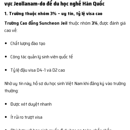
vực Jeollanam-do để du học nghề Hàn Quốc
1. Trường thuộc nhóm 3% – uy tín, tỷ lệ visa cao
Trường Cao đẳng Suncheon Jeil
thuộc nhóm
3%
, được đánh giá
cao về:
Chất lượng đào tạo
Công tác quản lý sinh viên quốc tế
Tỷ lệ đậu visa D4-1 và D2 cao
Nhờ uy tín này, hồ sơ du học sinh Việt Nam khi đăng ký vào trường
thường:
Được xét duyệt nhanh
Ít rủi ro trượt visa