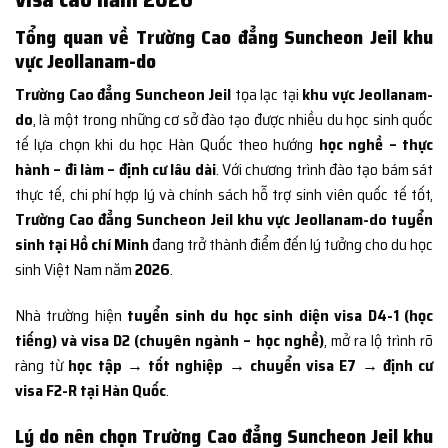
Tổng quan về Trường Cao đẳng Suncheon Jeil khu
vực Jeollanam-do
Trường Cao đẳng Suncheon Jeil
tọa lạc tại
khu vực Jeollanam-
do
, là một trong những cơ sở đào tạo được nhiều du học sinh quốc
tế lựa chọn khi du học Hàn Quốc theo hướng
học nghề – thực
hành – đi làm – định cư lâu dài
. Với chương trình đào tạo bám sát
thực tế, chi phí hợp lý và chính sách hỗ trợ sinh viên quốc tế tốt,
Trường Cao đẳng Suncheon Jeil khu vực Jeollanam-do tuyển
sinh tại Hồ chí Minh
đang trở thành điểm đến lý tưởng cho du học
sinh Việt Nam năm
2026
.
Nhà trường hiện
tuyển sinh du học sinh diện visa D4-1 (học
tiếng) và visa D2 (chuyên ngành – học nghề)
, mở ra lộ trình rõ
ràng từ
học tập → tốt nghiệp → chuyển visa E7 → định cư
visa F2-R tại Hàn Quốc
.
Lý do nên chọn Trường Cao đẳng Suncheon Jeil khu