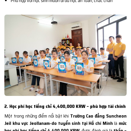
Phù hợp với học sinh muốn đi du học an toàn, chắc chắn
2. Học phí học tiếng chỉ 4,400,000 KRW – phù hợp tài chính
Một trong những điểm nổi bật khi
Trường Cao đẳng Suncheon
Jeil khu vực Jeollanam-do tuyển sinh tại Hồ chí Minh
là
mức
học phí học tiếng chỉ 4,400,000 KRW
, được đánh giá là
thấp –