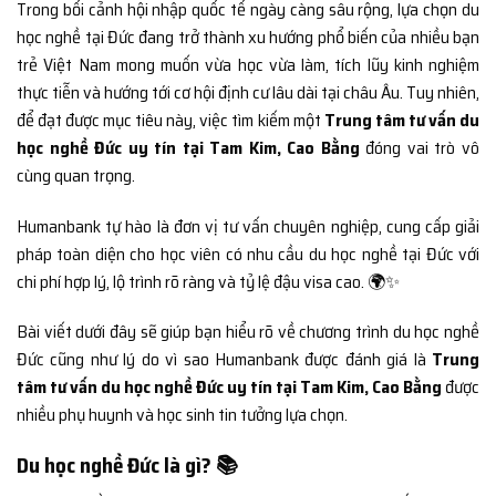
Trong bối cảnh hội nhập quốc tế ngày càng sâu rộng, lựa chọn du
học nghề tại Đức đang trở thành xu hướng phổ biến của nhiều bạn
trẻ Việt Nam mong muốn vừa học vừa làm, tích lũy kinh nghiệm
thực tiễn và hướng tới cơ hội định cư lâu dài tại châu Âu. Tuy nhiên,
để đạt được mục tiêu này, việc tìm kiếm một
Trung tâm tư vấn du
học nghề Đức uy tín tại Tam Kim, Cao Bằng
đóng vai trò vô
cùng quan trọng.
Humanbank tự hào là đơn vị tư vấn chuyên nghiệp, cung cấp giải
pháp toàn diện cho học viên có nhu cầu du học nghề tại Đức với
chi phí hợp lý, lộ trình rõ ràng và tỷ lệ đậu visa cao. 🌍✨
Bài viết dưới đây sẽ giúp bạn hiểu rõ về chương trình du học nghề
Đức cũng như lý do vì sao Humanbank được đánh giá là
Trung
tâm tư vấn du học nghề Đức uy tín tại Tam Kim, Cao Bằng
được
nhiều phụ huynh và học sinh tin tưởng lựa chọn.
Du học nghề Đức là gì? 📚