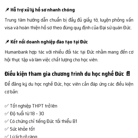
📌 Hỗ trợ xử lý hồ sơ nhanh chóng
Trung tâm hướng dẫn chuẩn bị đầy đủ giấy tờ, luyện phỏng vấn
visa và hoàn thiện hồ sơ theo đúng quy định của Đại sứ quán Đức.
📌 Kết nối doanh nghiệp đào tạo tại Đức
Humanbank hợp tác với nhiều đối tác tại Đức nhằm mang đến cơ
hội thực tập và làm việc chất lượng cho học viên.
Điều kiện tham gia chương trình du học nghề Đức 📄
Để đăng ký du học nghề Đức, học viên cần đáp ứng các điều kiện
cơ bản:
✅ Tốt nghiệp THPT trở lên
✅ Độ tuổi từ 18 – 30
✅ Có chứng chỉ tiếng Đức tối thiểu B1
✅ Sức khỏe tốt
✅ Lý lịch rõ ràng