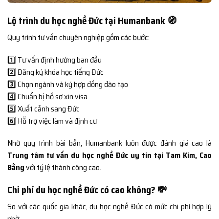
Lộ trình du học nghề Đức tại Humanbank 🧭
Quy trình tư vấn chuyên nghiệp gồm các bước:
1️⃣ Tư vấn định hướng ban đầu
2️⃣ Đăng ký khóa học tiếng Đức
3️⃣ Chọn ngành và ký hợp đồng đào tạo
4️⃣ Chuẩn bị hồ sơ xin visa
5️⃣ Xuất cảnh sang Đức
6️⃣ Hỗ trợ việc làm và định cư
Nhờ quy trình bài bản, Humanbank luôn được đánh giá cao là
Trung tâm tư vấn du học nghề Đức uy tín tại Tam Kim, Cao
Bằng
với tỷ lệ thành công cao.
Chi phí du học nghề Đức có cao không? 💸
So với các quốc gia khác, du học nghề Đức có mức chi phí hợp lý
nhờ: