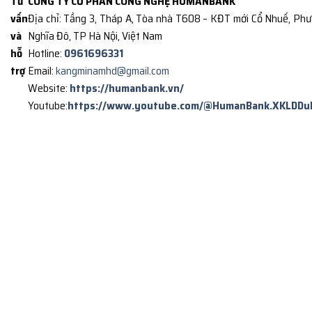
Tư
CÔNG TY CỔ PHẦN CÔNG NGHỆ HUMANBANK
vấn
Địa chỉ: Tầng 3, Tháp A, Tòa nhà T608 – KĐT mới Cổ Nhuế, Ph
và
Nghĩa Đô, TP Hà Nội, Việt Nam
hỗ
Hotline:
0961696331
trợ
Email:
kangminamhd@gmail.com
Website:
https://humanbank.vn/
Youtube:
https://www.youtube.com/@HumanBank.XKLDDu