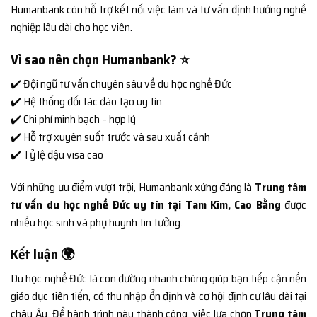
Humanbank còn hỗ trợ kết nối việc làm và tư vấn định hướng nghề
nghiệp lâu dài cho học viên.
Vì sao nên chọn Humanbank? ⭐
✔️ Đội ngũ tư vấn chuyên sâu về du học nghề Đức
✔️ Hệ thống đối tác đào tạo uy tín
✔️ Chi phí minh bạch – hợp lý
✔️ Hỗ trợ xuyên suốt trước và sau xuất cảnh
✔️ Tỷ lệ đậu visa cao
Với những ưu điểm vượt trội, Humanbank xứng đáng là
Trung tâm
tư vấn du học nghề Đức uy tín tại Tam Kim, Cao Bằng
được
nhiều học sinh và phụ huynh tin tưởng.
Kết luận 🌍
Du học nghề Đức là con đường nhanh chóng giúp bạn tiếp cận nền
giáo dục tiên tiến, có thu nhập ổn định và cơ hội định cư lâu dài tại
châu Âu. Để hành trình này thành công, việc lựa chọn
Trung tâm