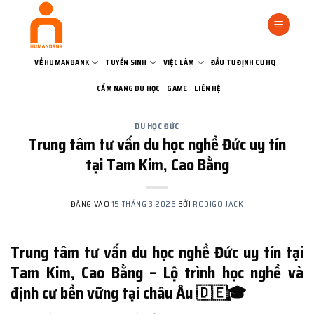
Bỏ
qua
nội
dung
VỀ HUMANBANK
TUYỂN SINH
VIỆC LÀM
ĐẦU TƯ ĐỊNH CƯ HQ
CẨM NANG DU HỌC
GAME
LIÊN HỆ
DU HỌC ĐỨC
Trung tâm tư vấn du học nghề Đức uy tín
tại Tam Kim, Cao Bằng
ĐĂNG VÀO
15 THÁNG 3 2026
BỞI
RODIGO JACK
Trung tâm tư vấn du học nghề Đức uy tín tại
Tam Kim, Cao Bằng – Lộ trình học nghề và
định cư bền vững tại châu Âu 🇩🇪🎓