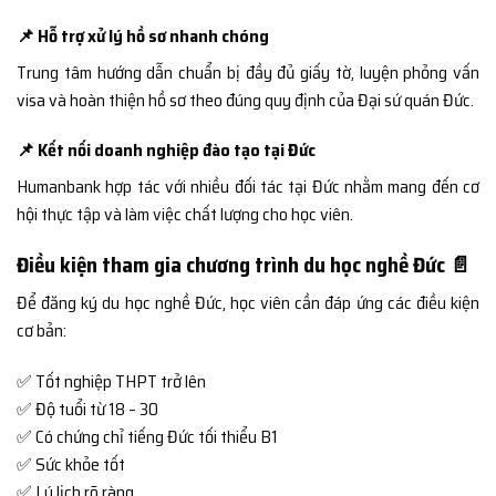
📌 Hỗ trợ xử lý hồ sơ nhanh chóng
Trung tâm hướng dẫn chuẩn bị đầy đủ giấy tờ, luyện phỏng vấn
visa và hoàn thiện hồ sơ theo đúng quy định của Đại sứ quán Đức.
📌 Kết nối doanh nghiệp đào tạo tại Đức
Humanbank hợp tác với nhiều đối tác tại Đức nhằm mang đến cơ
hội thực tập và làm việc chất lượng cho học viên.
Điều kiện tham gia chương trình du học nghề Đức 📄
Để đăng ký du học nghề Đức, học viên cần đáp ứng các điều kiện
cơ bản:
✅ Tốt nghiệp THPT trở lên
✅ Độ tuổi từ 18 – 30
✅ Có chứng chỉ tiếng Đức tối thiểu B1
✅ Sức khỏe tốt
✅ Lý lịch rõ ràng