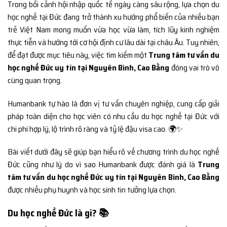
Trong bối cảnh hội nhập quốc tế ngày càng sâu rộng, lựa chọn du
học nghề tại Đức đang trở thành xu hướng phổ biến của nhiều bạn
trẻ Việt Nam mong muốn vừa học vừa làm, tích lũy kinh nghiệm
thực tiễn và hướng tới cơ hội định cư lâu dài tại châu Âu. Tuy nhiên,
để đạt được mục tiêu này, việc tìm kiếm một
Trung tâm tư vấn du
học nghề Đức uy tín tại Nguyên Bình, Cao Bằng
đóng vai trò vô
cùng quan trọng.
Humanbank tự hào là đơn vị tư vấn chuyên nghiệp, cung cấp giải
pháp toàn diện cho học viên có nhu cầu du học nghề tại Đức với
chi phí hợp lý, lộ trình rõ ràng và tỷ lệ đậu visa cao. 🌍✨
Bài viết dưới đây sẽ giúp bạn hiểu rõ về chương trình du học nghề
Đức cũng như lý do vì sao Humanbank được đánh giá là
Trung
tâm tư vấn du học nghề Đức uy tín tại Nguyên Bình, Cao Bằng
được nhiều phụ huynh và học sinh tin tưởng lựa chọn.
Du học nghề Đức là gì? 📚