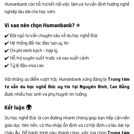
Humanbank còn hỗ trợ kết nối việc làm và tư vấn định hướng nghề
nghiệp lâu dài cho học viên.
Vì sao nên chọn Humanbank? ⭐
✔️ Đội ngũ tư vấn chuyên sâu về du học nghề Đức
✔️ Hệ thống đối tác đào tạo uy tín
✔️ Chi phí minh bạch – hợp lý
✔️ Hỗ trợ xuyên suốt trước và sau xuất cảnh
✔️ Tỷ lệ đậu visa cao
Với những ưu điểm vượt trội, Humanbank xứng đáng là
Trung tâm
tư vấn du học nghề Đức uy tín tại Nguyên Bình, Cao Bằng
được nhiều học sinh và phụ huynh tin tưởng.
Kết luận 🌍
Du học nghề Đức là con đường nhanh chóng giúp bạn tiếp cận nền
giáo dục tiên tiến, có thu nhập ổn định và cơ hội định cư lâu dài tại
châu Âu. Để hành trình này thành công, việc lựa chọn
Trung tâm