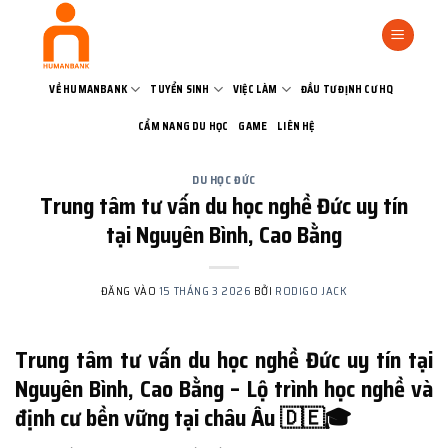
Bỏ
qua
nội
dung
VỀ HUMANBANK
TUYỂN SINH
VIỆC LÀM
ĐẦU TƯ ĐỊNH CƯ HQ
CẨM NANG DU HỌC
GAME
LIÊN HỆ
DU HỌC ĐỨC
Trung tâm tư vấn du học nghề Đức uy tín
tại Nguyên Bình, Cao Bằng
ĐĂNG VÀO
15 THÁNG 3 2026
BỞI
RODIGO JACK
Trung tâm tư vấn du học nghề Đức uy tín tại
Nguyên Bình, Cao Bằng – Lộ trình học nghề và
định cư bền vững tại châu Âu 🇩🇪🎓