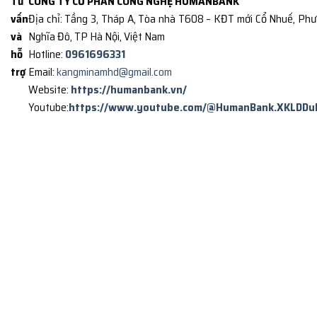
Tư
CÔNG TY CỔ PHẦN CÔNG NGHỆ HUMANBANK
vấn
Địa chỉ: Tầng 3, Tháp A, Tòa nhà T608 – KĐT mới Cổ Nhuế, Ph
và
Nghĩa Đô, TP Hà Nội, Việt Nam
hỗ
Hotline:
0961696331
trợ
Email:
kangminamhd@gmail.com
Website:
https://humanbank.vn/
Youtube:
https://www.youtube.com/@HumanBank.XKLDDu