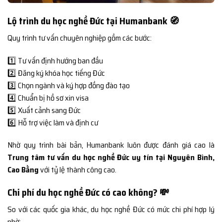
Lộ trình du học nghề Đức tại Humanbank 🧭
Quy trình tư vấn chuyên nghiệp gồm các bước:
1️⃣ Tư vấn định hướng ban đầu
2️⃣ Đăng ký khóa học tiếng Đức
3️⃣ Chọn ngành và ký hợp đồng đào tạo
4️⃣ Chuẩn bị hồ sơ xin visa
5️⃣ Xuất cảnh sang Đức
6️⃣ Hỗ trợ việc làm và định cư
Nhờ quy trình bài bản, Humanbank luôn được đánh giá cao là
Trung tâm tư vấn du học nghề Đức uy tín tại Nguyên Bình,
Cao Bằng
với tỷ lệ thành công cao.
Chi phí du học nghề Đức có cao không? 💸
So với các quốc gia khác, du học nghề Đức có mức chi phí hợp lý
nhờ: