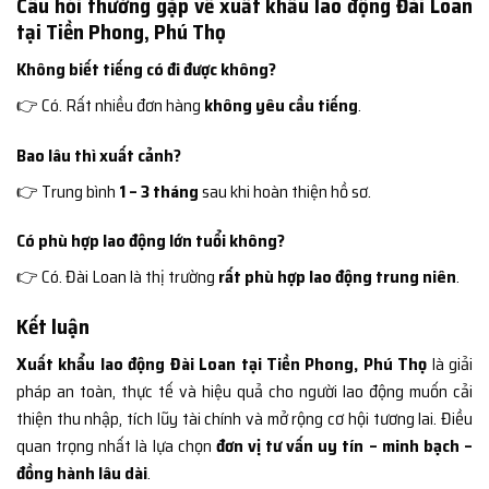
Câu hỏi thường gặp về xuất khẩu lao động Đài Loan
tại Tiền Phong, Phú Thọ
Không biết tiếng có đi được không?
👉 Có. Rất nhiều đơn hàng
không yêu cầu tiếng
.
Bao lâu thì xuất cảnh?
👉 Trung bình
1 – 3 tháng
sau khi hoàn thiện hồ sơ.
Có phù hợp lao động lớn tuổi không?
👉 Có. Đài Loan là thị trường
rất phù hợp lao động trung niên
.
Kết luận
Xuất khẩu lao động Đài Loan tại Tiền Phong, Phú Thọ
là giải
pháp an toàn, thực tế và hiệu quả cho người lao động muốn cải
thiện thu nhập, tích lũy tài chính và mở rộng cơ hội tương lai. Điều
quan trọng nhất là lựa chọn
đơn vị tư vấn uy tín – minh bạch –
đồng hành lâu dài
.