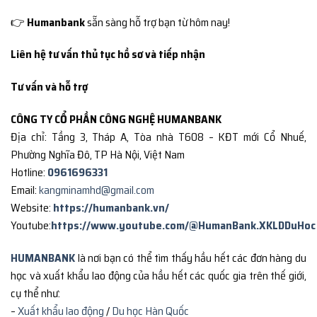
👉
Humanbank
sẵn sàng hỗ trợ bạn từ hôm nay!
Liên hệ tư vấn thủ tục hồ sơ và tiếp nhận
Tư vấn và hỗ trợ
CÔNG TY CỔ PHẦN CÔNG NGHỆ HUMANBANK
Địa chỉ: Tầng 3, Tháp A, Tòa nhà T608 – KĐT mới Cổ Nhuế,
Phường Nghĩa Đô, TP Hà Nội, Việt Nam
Hotline:
0961696331
Email:
kangminamhd@gmail.com
Website:
https://humanbank.vn/
Youtube:
https://www.youtube.com/@HumanBank.XKLDDuHoc
HUMANBANK
là nơi bạn có thể tìm thấy hầu hết các đơn hàng du
học và xuất khẩu lao động của hầu hết các quốc gia trên thế giới,
cụ thể như:
–
Xuất khẩu lao động
/
Du học Hàn Quốc