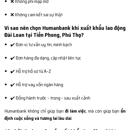
❌ Không phí mập mờ
❌ Không cam kết sai sự thật
Vì sao nên chọn Humanbank khi xuất khẩu lao động
Đài Loan tại Tiền Phong, Phú Thọ?
✔️ Đơn vị tư vấn uy tín, minh bạch
✔️ Đơn hàng đa dạng, cập nhật liên tục
✔️ Hỗ trợ hồ sơ từ A–Z
✔️ Hỗ trợ vay vốn ngân hàng
✔️ Đồng hành trước – trong – sau xuất cảnh
Humanbank không chỉ giúp bạn
đi làm việc
, mà còn giúp bạn
ổn
định cuộc sống và tương lai lâu dài
.