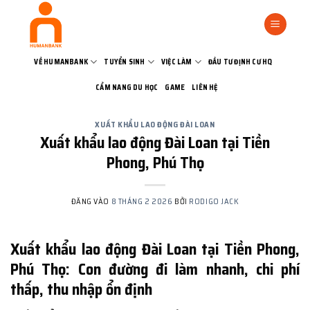
Bỏ
qua
nội
dung
VỀ HUMANBANK
TUYỂN SINH
VIỆC LÀM
ĐẦU TƯ ĐỊNH CƯ HQ
CẨM NANG DU HỌC
GAME
LIÊN HỆ
XUẤT KHẨU LAO ĐỘNG ĐÀI LOAN
Xuất khẩu lao động Đài Loan tại Tiền
Phong, Phú Thọ
ĐĂNG VÀO
8 THÁNG 2 2026
BỞI
RODIGO JACK
Xuất khẩu lao động Đài Loan tại Tiền Phong,
Phú Thọ: Con đường đi làm nhanh, chi phí
thấp, thu nhập ổn định