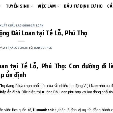
TUYỂN SINH
VIỆC LÀM
ĐẦU TƯ ĐỊNH CƯ HQ
CẨ
XUẤT KHẨU LAO ĐỘNG ĐÀI LOAN
ộng Đài Loan tại Tề Lỗ, Phú Thọ
 VÀO
8 THÁNG 2 2026
BỞI
RODIGO JACK
oan tại Tề Lỗ, Phú Thọ: Con đường đi l
ập ổn định
Thọ
đang là lựa chọn phổ biến của rất nhiều lao động Việt Nam nhờ ưu đ
nhập ổn định
. Đặc biệt, thị trường Đài Loan phù hợp với lao động phổ th
ấn việc làm quốc tế,
Humanbank
tự hào là đơn vị uy tín đồng hành 