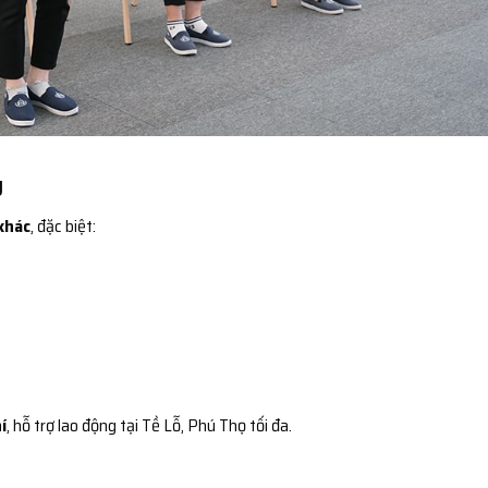
g
khác
, đặc biệt:
í
, hỗ trợ lao động tại Tề Lỗ, Phú Thọ tối đa.