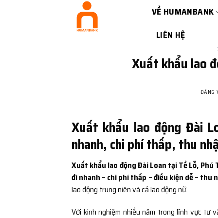
Bỏ
VỀ HUMANBANK
qua
nội
LIÊN HỆ
dung
Xuất khẩu lao đ
ĐĂNG
Xuất khẩu lao động Đài L
nhanh, chi phí thấp, thu nh
Xuất khẩu lao động Đài Loan tại Tề Lỗ, Phú 
đi nhanh – chi phí thấp – điều kiện dễ – thu 
lao động trung niên và cả lao động nữ.
Với kinh nghiệm nhiều năm trong lĩnh vực tư v