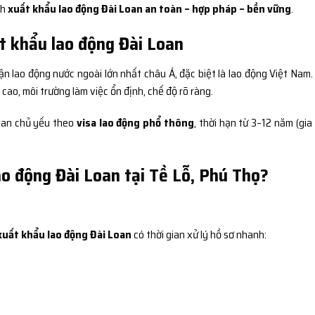
nh
xuất khẩu lao động Đài Loan an toàn – hợp pháp – bền vững
.
t khẩu lao động Đài Loan
ận lao động nước ngoài lớn nhất châu Á, đặc biệt là lao động Việt Nam.
ao, môi trường làm việc ổn định, chế độ rõ ràng.
Loan chủ yếu theo
visa lao động phổ thông
, thời hạn từ 3–12 năm (gia
ao động Đài Loan tại Tề Lỗ, Phú Thọ?
xuất khẩu lao động Đài Loan
có thời gian xử lý hồ sơ nhanh: