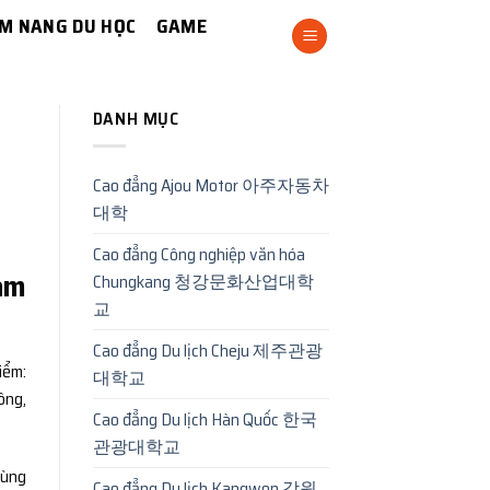
M NANG DU HỌC
GAME
DANH MỤC
Cao đẳng Ajou Motor 아주자동차
대학
Cao đẳng Công nghiệp văn hóa
àm
Chungkang 청강문화산업대학
교
Cao đẳng Du lịch Cheju 제주관광
iểm:
대학교
ông,
Cao đẳng Du lịch Hàn Quốc 한국
관광대학교
cùng
Cao đẳng Du lịch Kangwon 강원