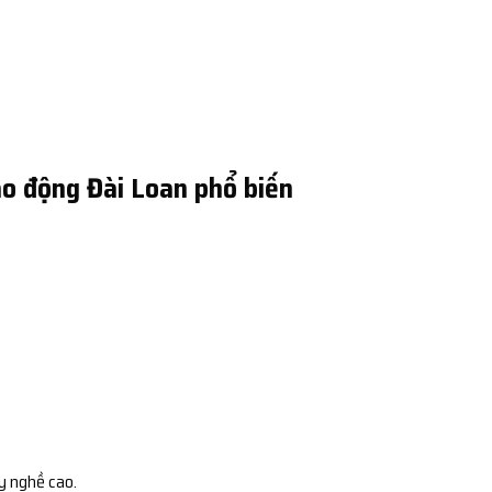
o động Đài Loan phổ biến
y nghề cao.