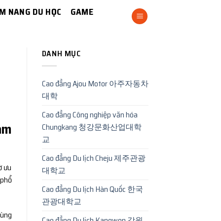
M NANG DU HỌC
GAME
DANH MỤC
Cao đẳng Ajou Motor 아주자동차
대학
Cao đẳng Công nghiệp văn hóa
làm
Chungkang 청강문화산업대학
교
Cao đẳng Du lịch Cheju 제주관광
ờ ưu
대학교
 phổ
Cao đẳng Du lịch Hàn Quốc 한국
관광대학교
cùng
Cao đẳng Du lịch Kangwon 강원