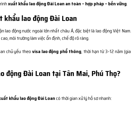
trình
xuất khẩu lao động Đài Loan an toàn – hợp pháp – bền vững
.
t khẩu lao động Đài Loan
ận lao động nước ngoài lớn nhất châu Á, đặc biệt là lao động Việt Nam.
ao, môi trường làm việc ổn định, chế độ rõ ràng.
Loan chủ yếu theo
visa lao động phổ thông
, thời hạn từ 3–12 năm (gia
ao động Đài Loan tại Tân Mai, Phú Thọ?
xuất khẩu lao động Đài Loan
có thời gian xử lý hồ sơ nhanh: