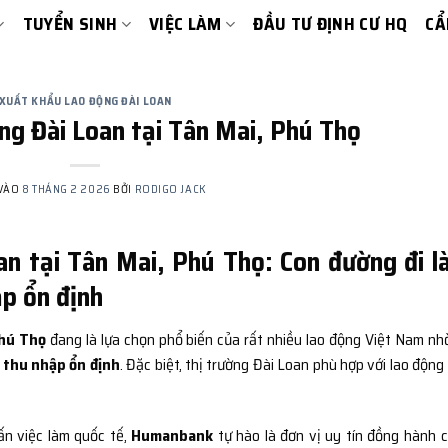
TUYỂN SINH
VIỆC LÀM
ĐẦU TƯ ĐỊNH CƯ HQ
CẨ
XUẤT KHẨU LAO ĐỘNG ĐÀI LOAN
ng Đài Loan tại Tân Mai, Phú Thọ
 VÀO
8 THÁNG 2 2026
BỞI
RODIGO JACK
an tại Tân Mai, Phú Thọ: Con đường đi 
ập ổn định
Phú Thọ
đang là lựa chọn phổ biến của rất nhiều lao động Việt Nam nh
– thu nhập ổn định
. Đặc biệt, thị trường Đài Loan phù hợp với lao động
ấn việc làm quốc tế,
Humanbank
tự hào là đơn vị uy tín đồng hành 