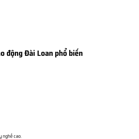
o động Đài Loan phổ biến
y nghề cao.