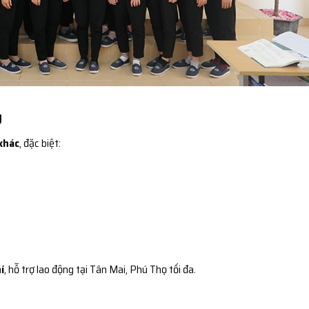
g
khác
, đặc biệt:
í
, hỗ trợ lao động tại Tân Mai, Phú Thọ tối đa.