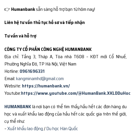
👉
Humanbank
sẵn sàng hỗ trợ bạn từ hôm nay!
Liên hệ tư vấn thủ tục hồ sơ và tiếp nhận
Tư vấn và hỗ trợ
CÔNG TY CỔ PHẦN CÔNG NGHỆ HUMANBANK
Địa chỉ: Tầng 3, Tháp A, Tòa nhà T608 – KĐT mới Cổ Nhuế,
Phường Nghĩa Đô, TP Hà Nội, Việt Nam
Hotline:
0961696331
Email:
kangminamhd@gmail.com
Website:
https://humanbank.vn/
Youtube:
https://www.youtube.com/@HumanBank.XKLDDuHoc
HUMANBANK
là nơi bạn có thể tìm thấy hầu hết các đơn hàng du
học và xuất khẩu lao động của hầu hết các quốc gia trên thế giới,
cụ thể như:
–
Xuất khẩu lao động
/
Du học Hàn Quốc