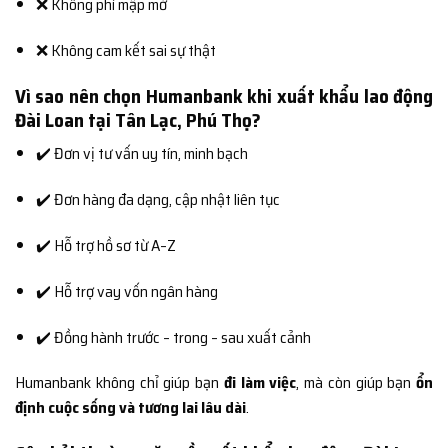
❌ Không phí mập mờ
❌ Không cam kết sai sự thật
Vì sao nên chọn Humanbank khi xuất khẩu lao động
Đài Loan tại Tân Lạc, Phú Thọ?
✔️ Đơn vị tư vấn uy tín, minh bạch
✔️ Đơn hàng đa dạng, cập nhật liên tục
✔️ Hỗ trợ hồ sơ từ A–Z
✔️ Hỗ trợ vay vốn ngân hàng
✔️ Đồng hành trước – trong – sau xuất cảnh
Humanbank không chỉ giúp bạn
đi làm việc
, mà còn giúp bạn
ổn
định cuộc sống và tương lai lâu dài
.