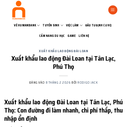
Bỏ
qua
nội
dung
VỀ HUMANBANK
TUYỂN SINH
VIỆC LÀM
ĐẦU TƯ ĐỊNH CƯ HQ
CẨM NANG DU HỌC
GAME
LIÊN HỆ
XUẤT KHẨU LAO ĐỘNG ĐÀI LOAN
Xuất khẩu lao động Đài Loan tại Tân Lạc,
Phú Thọ
ĐĂNG VÀO
8 THÁNG 2 2026
BỞI
RODIGO JACK
Xuất khẩu lao động Đài Loan tại Tân Lạc, Phú
Thọ: Con đường đi làm nhanh, chi phí thấp, thu
nhập ổn định