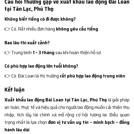
Câu hỏi thường gặp về xuất khẩu lao động Đài Loan
tại Tân Lạc, Phú Thọ
Không biết tiếng có đi được không?
👉 Có. Rất nhiều đơn hàng
không yêu cầu tiếng
.
Bao lâu thì xuất cảnh?
👉 Trung bình
1 – 3 tháng
sau khi hoàn thiện hồ sơ.
Có phù hợp lao động lớn tuổi không?
👉 Có. Đài Loan là thị trường
rất phù hợp lao động trung niên
.
Kết luận
Xuất khẩu lao động Đài Loan tại Tân Lạc, Phú Thọ
là giải pháp
an toàn, thực tế và hiệu quả cho người lao động muốn cải thiện thu
nhập, tích lũy tài chính và mở rộng cơ hội tương lai. Điều quan
trọng nhất là lựa chọn
đơn vị tư vấn uy tín – minh bạch – đồng
hành lâu dài
.