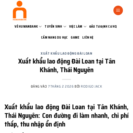
Bỏ
qua
nội
dung
VỀ HUMANBANK
TUYỂN SINH
VIỆC LÀM
ĐẦU TƯ ĐỊNH CƯ HQ
CẨM NANG DU HỌC
GAME
LIÊN HỆ
XUẤT KHẨU LAO ĐỘNG ĐÀI LOAN
Xuất khẩu lao động Đài Loan tại Tân
Khánh, Thái Nguyên
ĐĂNG VÀO
7 THÁNG 2 2026
BỞI
RODIGO JACK
Xuất khẩu lao động Đài Loan tại Tân Khánh,
Thái Nguyên: Con đường đi làm nhanh, chi phí
thấp, thu nhập ổn định