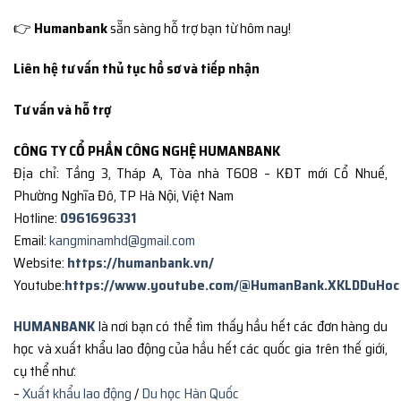
👉
Humanbank
sẵn sàng hỗ trợ bạn từ hôm nay!
Liên hệ tư vấn thủ tục hồ sơ và tiếp nhận
Tư vấn và hỗ trợ
CÔNG TY CỔ PHẦN CÔNG NGHỆ HUMANBANK
Địa chỉ: Tầng 3, Tháp A, Tòa nhà T608 – KĐT mới Cổ Nhuế,
Phường Nghĩa Đô, TP Hà Nội, Việt Nam
Hotline:
0961696331
Email:
kangminamhd@gmail.com
Website:
https://humanbank.vn/
Youtube:
https://www.youtube.com/@HumanBank.XKLDDuHoc
HUMANBANK
là nơi bạn có thể tìm thấy hầu hết các đơn hàng du
học và xuất khẩu lao động của hầu hết các quốc gia trên thế giới,
cụ thể như:
–
Xuất khẩu lao động
/
Du học Hàn Quốc