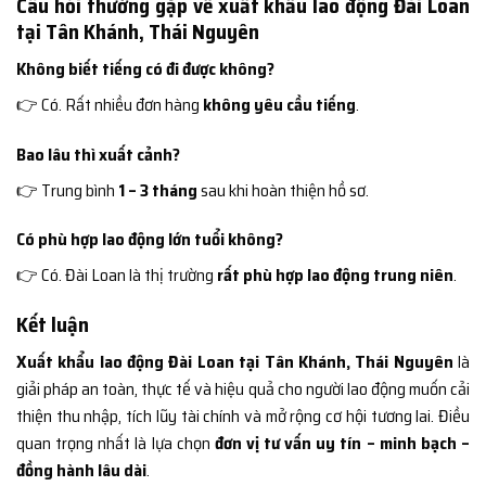
Câu hỏi thường gặp về xuất khẩu lao động Đài Loan
tại Tân Khánh, Thái Nguyên
Không biết tiếng có đi được không?
👉 Có. Rất nhiều đơn hàng
không yêu cầu tiếng
.
Bao lâu thì xuất cảnh?
👉 Trung bình
1 – 3 tháng
sau khi hoàn thiện hồ sơ.
Có phù hợp lao động lớn tuổi không?
👉 Có. Đài Loan là thị trường
rất phù hợp lao động trung niên
.
Kết luận
Xuất khẩu lao động Đài Loan tại Tân Khánh, Thái Nguyên
là
giải pháp an toàn, thực tế và hiệu quả cho người lao động muốn cải
thiện thu nhập, tích lũy tài chính và mở rộng cơ hội tương lai. Điều
quan trọng nhất là lựa chọn
đơn vị tư vấn uy tín – minh bạch –
đồng hành lâu dài
.