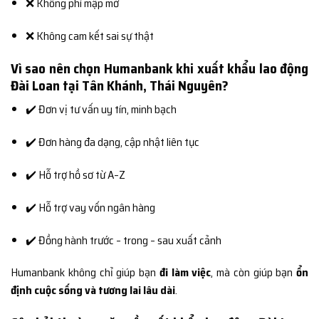
❌ Không phí mập mờ
❌ Không cam kết sai sự thật
Vì sao nên chọn Humanbank khi xuất khẩu lao động
Đài Loan tại Tân Khánh, Thái Nguyên?
✔️ Đơn vị tư vấn uy tín, minh bạch
✔️ Đơn hàng đa dạng, cập nhật liên tục
✔️ Hỗ trợ hồ sơ từ A–Z
✔️ Hỗ trợ vay vốn ngân hàng
✔️ Đồng hành trước – trong – sau xuất cảnh
Humanbank không chỉ giúp bạn
đi làm việc
, mà còn giúp bạn
ổn
định cuộc sống và tương lai lâu dài
.