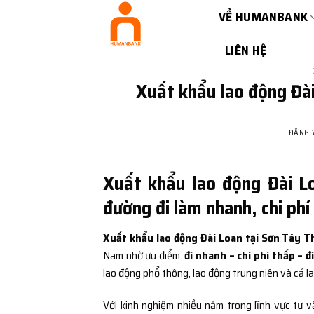
Bỏ
VỀ HUMANBANK
qua
nội
LIÊN HỆ
dung
Xuất khẩu lao động Đà
ĐĂNG
Xuất khẩu lao động Đài L
đường đi làm nhanh, chi phí
Xuất khẩu lao động Đài Loan tại Sơn Tây 
Nam nhờ ưu điểm:
đi nhanh – chi phí thấp – đ
lao động phổ thông, lao động trung niên và cả l
Với kinh nghiệm nhiều năm trong lĩnh vực tư v