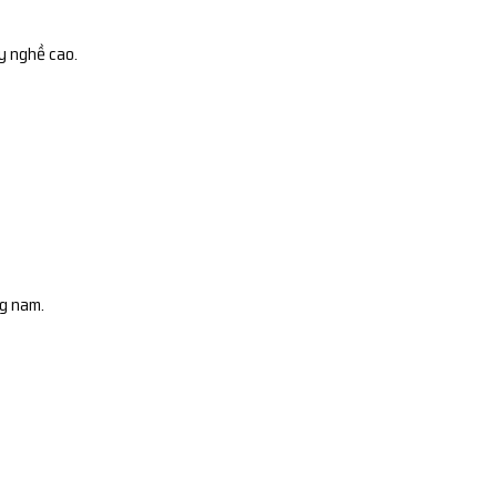
y nghề cao.
ng nam.