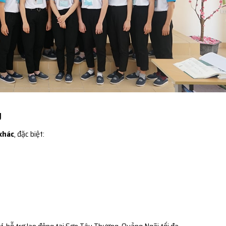
g
khác
, đặc biệt: