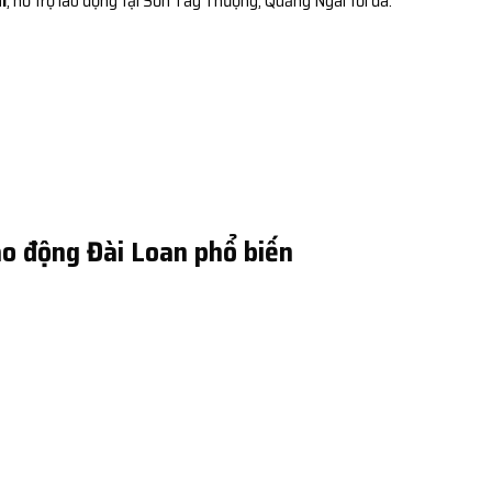
í
, hỗ trợ lao động tại Sơn Tây Thượng, Quảng Ngãi tối đa.
o động Đài Loan phổ biến