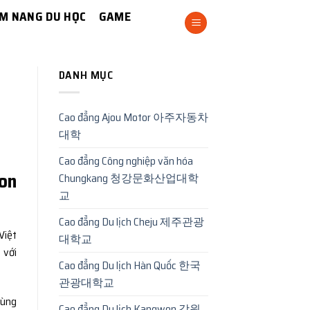
M NANG DU HỌC
GAME
DANH MỤC
Cao đẳng Ajou Motor 아주자동차
대학
Cao đẳng Công nghiệp văn hóa
on
Chungkang 청강문화산업대학
교
Cao đẳng Du lịch Cheju 제주관광
Việt
대학교
 với
Cao đẳng Du lịch Hàn Quốc 한국
관광대학교
cùng
Cao đẳng Du lịch Kangwon 강원