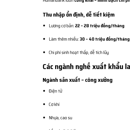
Humanbank luôn
công khai – minh bạch chi ph
Thu nhập ổn định, dễ tiết kiệm
Lương cơ bản:
22 – 28 triệu đồng/tháng
Làm thêm nhiều:
30 – 40 triệu đồng/tháng
Chi phí sinh hoạt thấp, dễ tích lũy
Các ngành nghề xuất khẩu la
Ngành sản xuất – công xưởng
Điện tử
Cơ khí
Nhựa, cao su