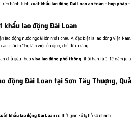
 trên hành trình
xuất khẩu lao động Đài Loan an toàn – hợp pháp –
t khẩu lao động Đài Loan
ận lao động nước ngoài lớn nhất châu Á, đặc biệt là lao động Việt Nam.
ao, môi trường làm việc ổn định, chế độ rõ ràng.
Loan chủ yếu theo
visa lao động phổ thông
, thời hạn từ 3–12 năm (gia
lao động Đài Loan tại Sơn Tây Thượng, Qu
xuất khẩu lao động Đài Loan
có thời gian xử lý hồ sơ nhanh: