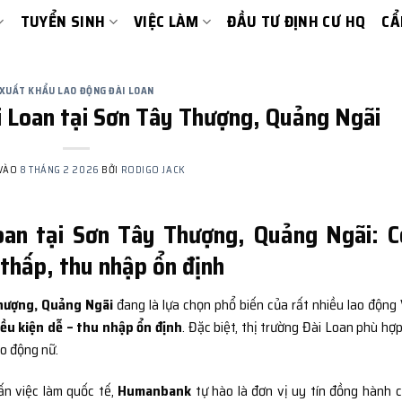
TUYỂN SINH
VIỆC LÀM
ĐẦU TƯ ĐỊNH CƯ HQ
CẨ
XUẤT KHẨU LAO ĐỘNG ĐÀI LOAN
i Loan tại Sơn Tây Thượng, Quảng Ngãi
 VÀO
8 THÁNG 2 2026
BỞI
RODIGO JACK
oan tại Sơn Tây Thượng, Quảng Ngãi: C
 thấp, thu nhập ổn định
Thượng, Quảng Ngãi
đang là lựa chọn phổ biến của rất nhiều lao động 
iều kiện dễ – thu nhập ổn định
. Đặc biệt, thị trường Đài Loan phù hợp
ao động nữ.
ấn việc làm quốc tế,
Humanbank
tự hào là đơn vị uy tín đồng hành 