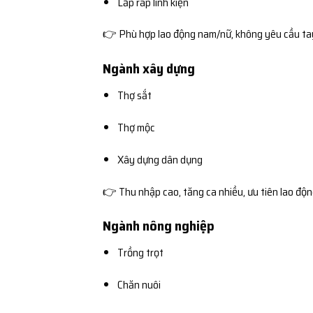
Lắp ráp linh kiện
👉 Phù hợp lao động nam/nữ, không yêu cầu ta
Ngành xây dựng
Thợ sắt
Thợ mộc
Xây dựng dân dụng
👉 Thu nhập cao, tăng ca nhiều, ưu tiên lao độ
Ngành nông nghiệp
Trồng trọt
Chăn nuôi