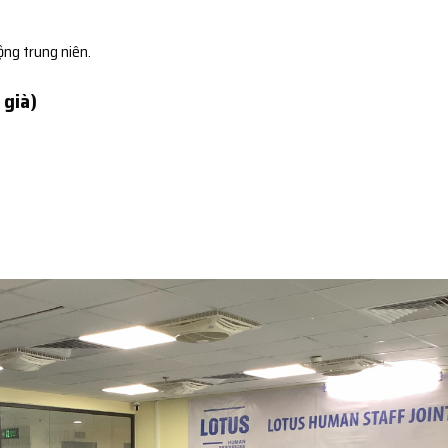
ộng trung niên.
 già)