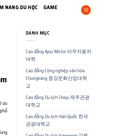
M NANG DU HỌC
GAME
DANH MỤC
Cao đẳng Ajou Motor 아주자동차
대학
Cao đẳng Công nghiệp văn hóa
làm
Chungkang 청강문화산업대학
교
Cao đẳng Du lịch Cheju 제주관광
ờ ưu
대학교
 phổ
Cao đẳng Du lịch Hàn Quốc 한국
관광대학교
cùng
Cao đẳng Du lịch Kangwon 강원