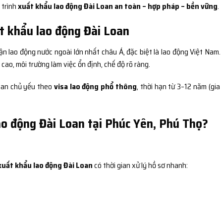
 trình
xuất khẩu lao động Đài Loan an toàn – hợp pháp – bền vững
.
t khẩu lao động Đài Loan
ận lao động nước ngoài lớn nhất châu Á, đặc biệt là lao động Việt Nam.
ao, môi trường làm việc ổn định, chế độ rõ ràng.
Loan chủ yếu theo
visa lao động phổ thông
, thời hạn từ 3–12 năm (gia
ao động Đài Loan tại Phúc Yên, Phú Thọ?
xuất khẩu lao động Đài Loan
có thời gian xử lý hồ sơ nhanh: