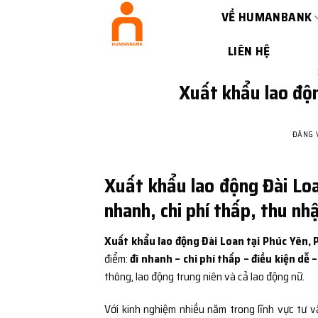
Bỏ
VỀ HUMANBANK
qua
nội
LIÊN HỆ
dung
Xuất khẩu lao độn
ĐĂNG
Xuất khẩu lao động Đài Loa
nhanh, chi phí thấp, thu nh
Xuất khẩu lao động Đài Loan tại Phúc Yên,
điểm:
đi nhanh – chi phí thấp – điều kiện dễ 
thông, lao động trung niên và cả lao động nữ.
Với kinh nghiệm nhiều năm trong lĩnh vực tư v