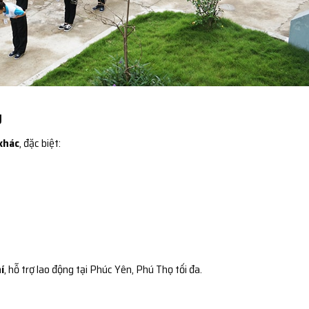
g
khác
, đặc biệt:
í
, hỗ trợ lao động tại Phúc Yên, Phú Thọ tối đa.