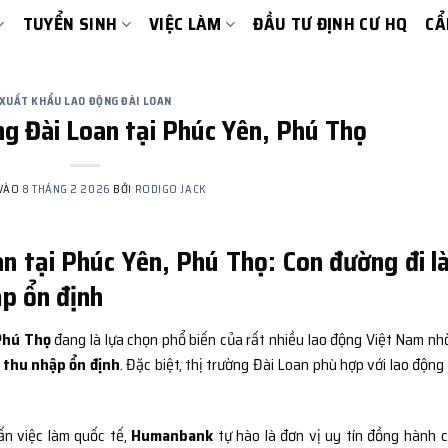
TUYỂN SINH
VIỆC LÀM
ĐẦU TƯ ĐỊNH CƯ HQ
CẨ
XUẤT KHẨU LAO ĐỘNG ĐÀI LOAN
g Đài Loan tại Phúc Yên, Phú Thọ
 VÀO
8 THÁNG 2 2026
BỞI
RODIGO JACK
n tại Phúc Yên, Phú Thọ: Con đường đi 
ập ổn định
 Phú Thọ
đang là lựa chọn phổ biến của rất nhiều lao động Việt Nam nh
– thu nhập ổn định
. Đặc biệt, thị trường Đài Loan phù hợp với lao động
ấn việc làm quốc tế,
Humanbank
tự hào là đơn vị uy tín đồng hành 