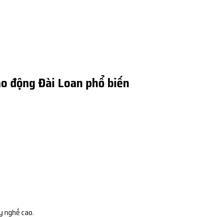
o động Đài Loan phổ biến
y nghề cao.