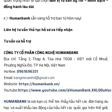
quan trọng nhất là lựa chọn
đơn vị tư vấn uy tín – minh bạch –
đồng hành lâu dài
.
👉
Humanbank
sẵn sàng hỗ trợ bạn từ hôm nay!
Liên hệ tư vấn thủ tục hồ sơ và tiếp nhận
Tư vấn và hỗ trợ
CÔNG TY CỔ PHẦN CÔNG NGHỆ HUMANBANK
Địa chỉ: Tầng 3, Tháp A, Tòa nhà T608 – KĐT mới Cổ Nhuế,
Phường Nghĩa Đô, TP Hà Nội, Việt Nam
Hotline:
0961696331
Email:
kangminamhd@gmail.com
Website:
https://humanbank.vn/
Youtube:
https://www.youtube.com/@HumanBank.XKLDDuHoc
HUMANBANK
là nơi bạn có thể tìm thấy hầu hết các đơn hàng du
học và xuất khẩu lao động của hầu hết các quốc gia trên thế giới,