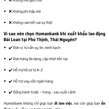
❌ Không môi giới chui
❌ Không phí mập mờ
❌ Không cam kết sai sự thật
Vì sao nên chọn Humanbank khi xuất khẩu lao động
Đài Loan tại Phú Thịnh, Thái Nguyên?
✔️ Đơn vị tư vấn uy tín, minh bạch
✔️ Đơn hàng đa dạng, cập nhật liên tục
✔️ Hỗ trợ hồ sơ từ A–Z
✔️ Hỗ trợ vay vốn ngân hàng
✔️ Đồng hành trước – trong – sau xuất cảnh
Humanbank không chỉ giúp bạn
đi làm việc
, mà còn giúp bạn
ổn