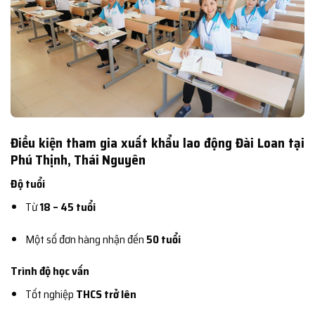
Điều kiện tham gia xuất khẩu lao động Đài Loan tại
Phú Thịnh, Thái Nguyên
Độ tuổi
Từ
18 – 45 tuổi
Một số đơn hàng nhận đến
50 tuổi
Trình độ học vấn
Tốt nghiệp
THCS trở lên