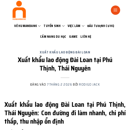
Bỏ
qua
nội
dung
VỀ HUMANBANK
TUYỂN SINH
VIỆC LÀM
ĐẦU TƯ ĐỊNH CƯ HQ
CẨM NANG DU HỌC
GAME
LIÊN HỆ
XUẤT KHẨU LAO ĐỘNG ĐÀI LOAN
Xuất khẩu lao động Đài Loan tại Phú
Thịnh, Thái Nguyên
ĐĂNG VÀO
7 THÁNG 2 2026
BỞI
RODIGO JACK
Xuất khẩu lao động Đài Loan tại Phú Thịnh,
Thái Nguyên: Con đường đi làm nhanh, chi phí
thấp, thu nhập ổn định