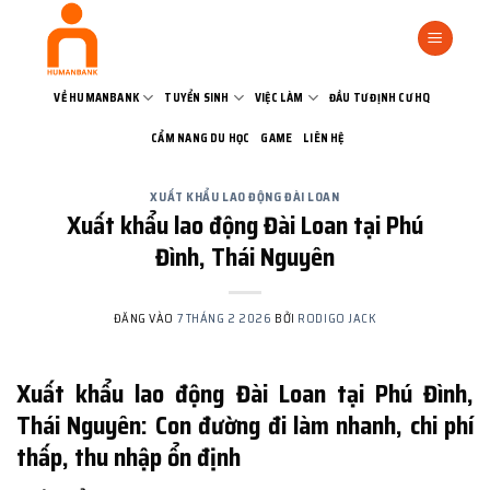
Bỏ
qua
nội
dung
VỀ HUMANBANK
TUYỂN SINH
VIỆC LÀM
ĐẦU TƯ ĐỊNH CƯ HQ
CẨM NANG DU HỌC
GAME
LIÊN HỆ
XUẤT KHẨU LAO ĐỘNG ĐÀI LOAN
Xuất khẩu lao động Đài Loan tại Phú
Đình, Thái Nguyên
ĐĂNG VÀO
7 THÁNG 2 2026
BỞI
RODIGO JACK
Xuất khẩu lao động Đài Loan tại Phú Đình,
Thái Nguyên: Con đường đi làm nhanh, chi phí
thấp, thu nhập ổn định