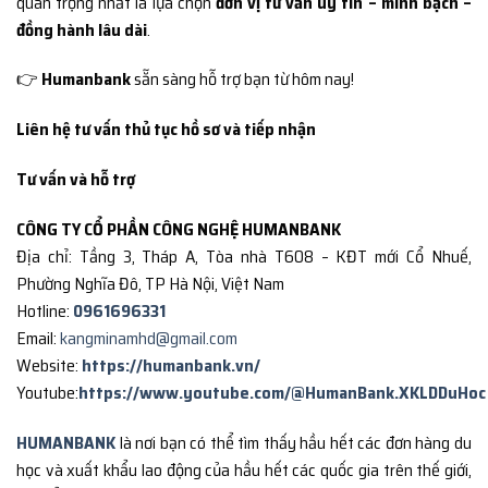
quan trọng nhất là lựa chọn
đơn vị tư vấn uy tín – minh bạch –
đồng hành lâu dài
.
👉
Humanbank
sẵn sàng hỗ trợ bạn từ hôm nay!
Liên hệ tư vấn thủ tục hồ sơ và tiếp nhận
Tư vấn và hỗ trợ
CÔNG TY CỔ PHẦN CÔNG NGHỆ HUMANBANK
Địa chỉ: Tầng 3, Tháp A, Tòa nhà T608 – KĐT mới Cổ Nhuế,
Phường Nghĩa Đô, TP Hà Nội, Việt Nam
Hotline:
0961696331
Email:
kangminamhd@gmail.com
Website:
https://humanbank.vn/
Youtube:
https://www.youtube.com/@HumanBank.XKLDDuHoc
HUMANBANK
là nơi bạn có thể tìm thấy hầu hết các đơn hàng du
học và xuất khẩu lao động của hầu hết các quốc gia trên thế giới,