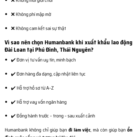
❌ Không môi giới chui
❌ Không phí mập mờ
❌ Không cam kết sai sự thật
Vì sao nên chọn Humanbank khi xuất khẩu lao động
Đài Loan tại Phú Đình, Thái Nguyên?
✔️ Đơn vị tư vấn uy tín, minh bạch
✔️ Đơn hàng đa dạng, cập nhật liên tục
✔️ Hỗ trợ hồ sơ từ A–Z
✔️ Hỗ trợ vay vốn ngân hàng
✔️ Đồng hành trước – trong – sau xuất cảnh
Humanbank không chỉ giúp bạn
đi làm việc
, mà còn giúp bạn
ổn