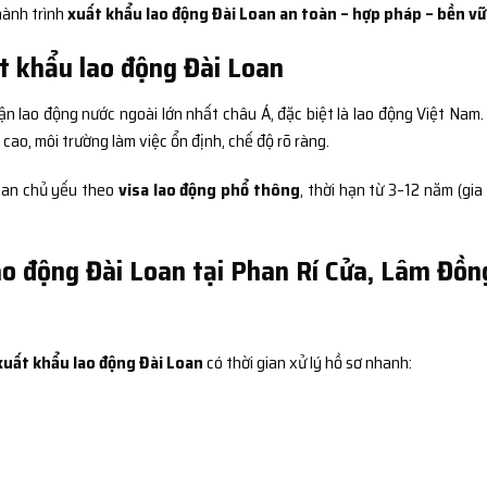
hành trình
xuất khẩu lao động Đài Loan an toàn – hợp pháp – bền v
t khẩu lao động Đài Loan
ận lao động nước ngoài lớn nhất châu Á, đặc biệt là lao động Việt Nam.
ao, môi trường làm việc ổn định, chế độ rõ ràng.
Loan chủ yếu theo
visa lao động phổ thông
, thời hạn từ 3–12 năm (gia
ao động Đài Loan tại Phan Rí Cửa, Lâm Đồn
xuất khẩu lao động Đài Loan
có thời gian xử lý hồ sơ nhanh: