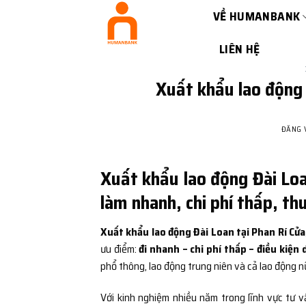
Bỏ
VỀ HUMANBANK
qua
nội
LIÊN HỆ
dung
Xuất khẩu lao động 
ĐĂNG
Xuất khẩu lao động Đài Loa
làm nhanh, chi phí thấp, th
Xuất khẩu lao động Đài Loan tại Phan Rí Cử
ưu điểm:
đi nhanh – chi phí thấp – điều kiện
phổ thông, lao động trung niên và cả lao động n
Với kinh nghiệm nhiều năm trong lĩnh vực tư v