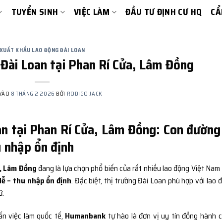
TUYỂN SINH
VIỆC LÀM
ĐẦU TƯ ĐỊNH CƯ HQ
CẨ
XUẤT KHẨU LAO ĐỘNG ĐÀI LOAN
Đài Loan tại Phan Rí Cửa, Lâm Đồng
 VÀO
8 THÁNG 2 2026
BỞI
RODIGO JACK
n tại Phan Rí Cửa, Lâm Đồng: Con đường
u nhập ổn định
a, Lâm Đồng
đang là lựa chọn phổ biến của rất nhiều lao động Việt Nam
 dễ – thu nhập ổn định
. Đặc biệt, thị trường Đài Loan phù hợp với lao 
ữ.
ấn việc làm quốc tế,
Humanbank
tự hào là đơn vị uy tín đồng hành 