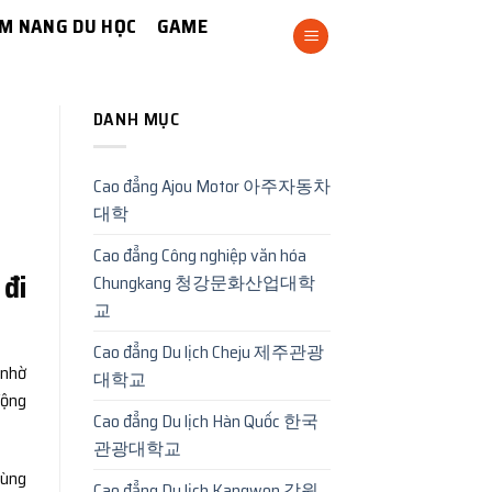
M NANG DU HỌC
GAME
DANH MỤC
Cao đẳng Ajou Motor 아주자동차
대학
Cao đẳng Công nghiệp văn hóa
 đi
Chungkang 청강문화산업대학
교
Cao đẳng Du lịch Cheju 제주관광
 nhờ
대학교
động
Cao đẳng Du lịch Hàn Quốc 한국
관광대학교
cùng
Cao đẳng Du lịch Kangwon 강원