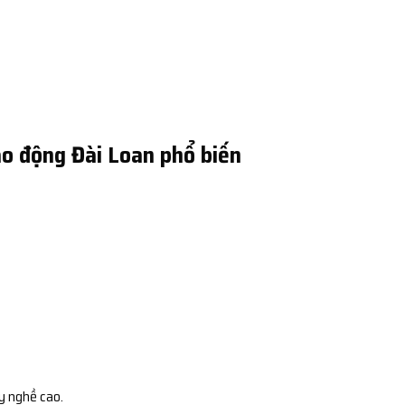
o động Đài Loan phổ biến
y nghề cao.