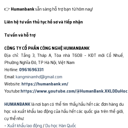
👉
Humanbank
sẵn sàng hỗ trợ bạn từ hôm nay!
Liên hệ tư vấn thủ tục hồ sơ và tiếp nhận
Tư vấn và hỗ trợ
CÔNG TY CỔ PHẦN CÔNG NGHỆ HUMANBANK
Địa chỉ: Tầng 3, Tháp A, Tòa nhà T608 – KĐT mới Cổ Nhuế,
Phường Nghĩa Đô, TP Hà Nội, Việt Nam
Hotline:
0961696331
Email:
kangminamhd@gmail.com
Website:
https://humanbank.vn/
Youtube:
https://www.youtube.com/@HumanBank.XKLDDuHoc
HUMANBANK
là nơi bạn có thể tìm thấy hầu hết các đơn hàng du
học và xuất khẩu lao động của hầu hết các quốc gia trên thế giới,
cụ thể như:
–
Xuất khẩu lao động
/
Du học Hàn Quốc