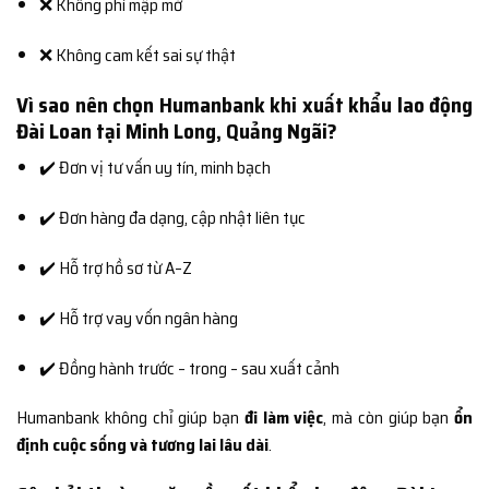
❌ Không phí mập mờ
❌ Không cam kết sai sự thật
Vì sao nên chọn Humanbank khi xuất khẩu lao động
Đài Loan tại Minh Long, Quảng Ngãi?
✔️ Đơn vị tư vấn uy tín, minh bạch
✔️ Đơn hàng đa dạng, cập nhật liên tục
✔️ Hỗ trợ hồ sơ từ A–Z
✔️ Hỗ trợ vay vốn ngân hàng
✔️ Đồng hành trước – trong – sau xuất cảnh
Humanbank không chỉ giúp bạn
đi làm việc
, mà còn giúp bạn
ổn
định cuộc sống và tương lai lâu dài
.