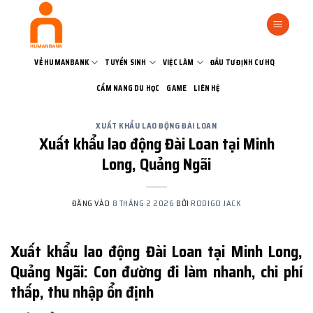
Bỏ
qua
nội
dung
VỀ HUMANBANK
TUYỂN SINH
VIỆC LÀM
ĐẦU TƯ ĐỊNH CƯ HQ
CẨM NANG DU HỌC
GAME
LIÊN HỆ
XUẤT KHẨU LAO ĐỘNG ĐÀI LOAN
Xuất khẩu lao động Đài Loan tại Minh
Long, Quảng Ngãi
ĐĂNG VÀO
8 THÁNG 2 2026
BỞI
RODIGO JACK
Xuất khẩu lao động Đài Loan tại Minh Long,
Quảng Ngãi: Con đường đi làm nhanh, chi phí
thấp, thu nhập ổn định