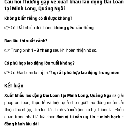
Câu hỏi thường gặp về xuất khẩu lao động Đài Loan
tại Minh Long, Quảng Ngãi
Không biết tiếng có đi được không?
👉 Có. Rất nhiều đơn hàng
không yêu cầu tiếng
.
Bao lâu thì xuất cảnh?
👉 Trung bình
1 – 3 tháng
sau khi hoàn thiện hồ sơ.
Có phù hợp lao động lớn tuổi không?
👉 Có. Đài Loan là thị trường
rất phù hợp lao động trung niên
.
Kết luận
Xuất khẩu lao động Đài Loan tại Minh Long, Quảng Ngãi
là giải
pháp an toàn, thực tế và hiệu quả cho người lao động muốn cải
thiện thu nhập, tích lũy tài chính và mở rộng cơ hội tương lai. Điều
quan trọng nhất là lựa chọn
đơn vị tư vấn uy tín – minh bạch –
đồng hành lâu dài
.