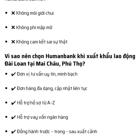
❌ Không môi giới chui
❌ Không phí mập mờ
❌ Không cam kết sai sự thật
Vì sao nên chọn Humanbank khi xuất khẩu lao động
Đài Loan tại Mai Châu, Phú Thọ?
✔️ Đơn vị tư vấn uy tín, minh bạch
✔️ Đơn hàng đa dạng, cập nhật liên tục
✔️ Hỗ trợ hồ sơ từ A–Z
✔️ Hỗ trợ vay vốn ngân hàng
✔️ Đồng hành trước – trong – sau xuất cảnh