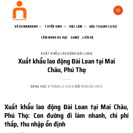
Bỏ
qua
nội
dung
VỀ HUMANBANK
TUYỂN SINH
VIỆC LÀM
ĐẦU TƯ ĐỊNH CƯ HQ
CẨM NANG DU HỌC
GAME
LIÊN HỆ
XUẤT KHẨU LAO ĐỘNG ĐÀI LOAN
Xuất khẩu lao động Đài Loan tại Mai
Châu, Phú Thọ
ĐĂNG VÀO
8 THÁNG 2 2026
BỞI
RODIGO JACK
Xuất khẩu lao động Đài Loan tại Mai Châu,
Phú Thọ: Con đường đi làm nhanh, chi phí
thấp, thu nhập ổn định