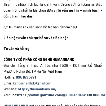
thiện thu nhập, tích lũy tài chính và mở rộng cơ hội tương lai. Điều
quan trọng nhất là lựa chọn
đơn vị tư vấn uy tín – minh bạch –
đồng hành lâu dài
.
👉
Humanbank
sẵn sàng hỗ trợ bạn từ hôm nay!
Liên hệ tư vấn thủ tục hồ sơ và tiếp nhận
Tư vấn và hỗ trợ
CÔNG TY CỔ PHẦN CÔNG NGHỆ HUMANBANK
Địa chỉ: Tầng 3, Tháp A, Tòa nhà T608 – KĐT mới Cổ Nhuế,
Phường Nghĩa Đô, TP Hà Nội, Việt Nam
Hotline:
0961696331
Email:
kangminamhd@gmail.com
Website:
https://humanbank.vn/
Youtube:
https://www.youtube.com/@HumanBank.XKLDDuHoc
HUMANBANK
là nơi bạn có thể tìm thấy hầu hết các đơn hàng du