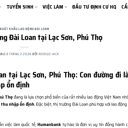
TUYỂN SINH
VIỆC LÀM
ĐẦU TƯ ĐỊNH CƯ HQ
CẨ
XUẤT KHẨU LAO ĐỘNG ĐÀI LOAN
ng Đài Loan tại Lạc Sơn, Phú Thọ
 VÀO
8 THÁNG 2 2026
BỞI
RODIGO JACK
an tại Lạc Sơn, Phú Thọ: Con đường đi 
ập ổn định
Phú Thọ
đang là lựa chọn phổ biến của rất nhiều lao động Việt Nam nh
– thu nhập ổn định
. Đặc biệt, thị trường Đài Loan phù hợp với lao động
ấn việc làm quốc tế,
Humanbank
tự hào là đơn vị uy tín đồng hành 