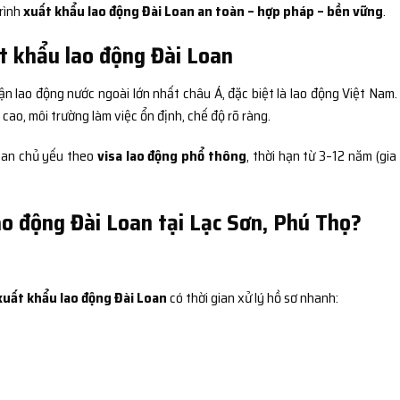
trình
xuất khẩu lao động Đài Loan an toàn – hợp pháp – bền vững
.
t khẩu lao động Đài Loan
ận lao động nước ngoài lớn nhất châu Á, đặc biệt là lao động Việt Nam.
ao, môi trường làm việc ổn định, chế độ rõ ràng.
Loan chủ yếu theo
visa lao động phổ thông
, thời hạn từ 3–12 năm (gia
ao động Đài Loan tại Lạc Sơn, Phú Thọ?
xuất khẩu lao động Đài Loan
có thời gian xử lý hồ sơ nhanh: