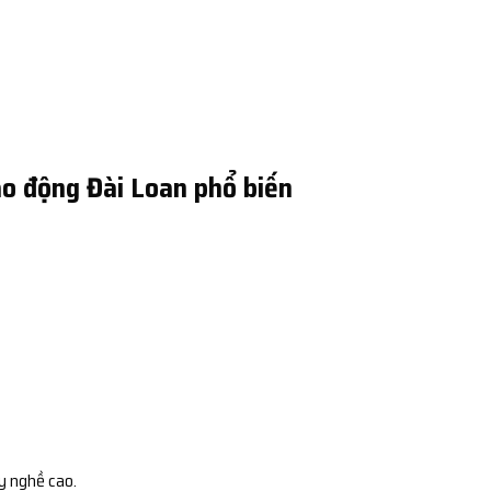
o động Đài Loan phổ biến
y nghề cao.