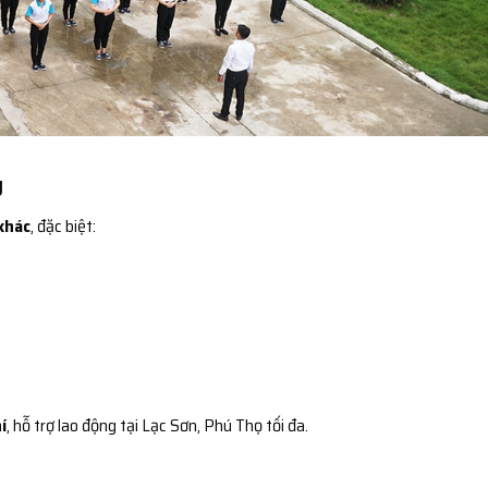
g
khác
, đặc biệt:
í
, hỗ trợ lao động tại Lạc Sơn, Phú Thọ tối đa.