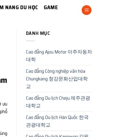
M NANG DU HỌC
GAME
DANH MỤC
Cao đẳng Ajou Motor 아주자동차
대학
Cao đẳng Công nghiệp văn hóa
làm
Chungkang 청강문화산업대학
교
Cao đẳng Du lịch Cheju 제주관광
ờ ưu
대학교
 phổ
Cao đẳng Du lịch Hàn Quốc 한국
관광대학교
cùng
Cao đẳng Du lịch Kangwon 강원