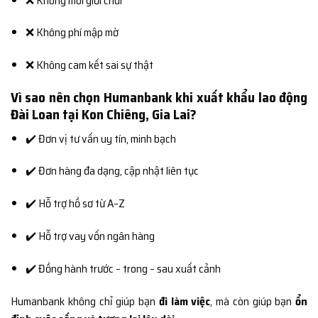
❌ Không môi giới chui
❌ Không phí mập mờ
❌ Không cam kết sai sự thật
Vì sao nên chọn Humanbank khi xuất khẩu lao động
Đài Loan tại Kon Chiêng, Gia Lai?
✔️ Đơn vị tư vấn uy tín, minh bạch
✔️ Đơn hàng đa dạng, cập nhật liên tục
✔️ Hỗ trợ hồ sơ từ A–Z
✔️ Hỗ trợ vay vốn ngân hàng
✔️ Đồng hành trước – trong – sau xuất cảnh
Humanbank không chỉ giúp bạn
đi làm việc
, mà còn giúp bạn
ổn