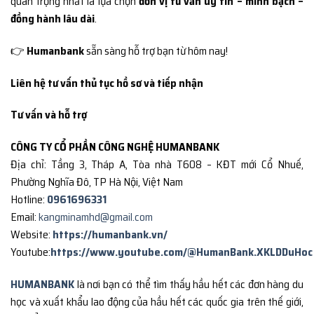
quan trọng nhất là lựa chọn
đơn vị tư vấn uy tín – minh bạch –
đồng hành lâu dài
.
👉
Humanbank
sẵn sàng hỗ trợ bạn từ hôm nay!
Liên hệ tư vấn thủ tục hồ sơ và tiếp nhận
Tư vấn và hỗ trợ
CÔNG TY CỔ PHẦN CÔNG NGHỆ HUMANBANK
Địa chỉ: Tầng 3, Tháp A, Tòa nhà T608 – KĐT mới Cổ Nhuế,
Phường Nghĩa Đô, TP Hà Nội, Việt Nam
Hotline:
0961696331
Email:
kangminamhd@gmail.com
Website:
https://humanbank.vn/
Youtube:
https://www.youtube.com/@HumanBank.XKLDDuHoc
HUMANBANK
là nơi bạn có thể tìm thấy hầu hết các đơn hàng du
học và xuất khẩu lao động của hầu hết các quốc gia trên thế giới,