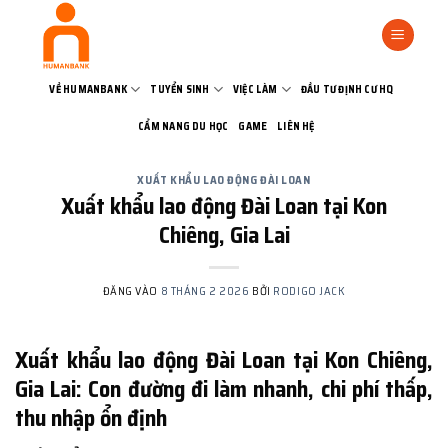
Bỏ
qua
nội
dung
VỀ HUMANBANK
TUYỂN SINH
VIỆC LÀM
ĐẦU TƯ ĐỊNH CƯ HQ
CẨM NANG DU HỌC
GAME
LIÊN HỆ
XUẤT KHẨU LAO ĐỘNG ĐÀI LOAN
Xuất khẩu lao động Đài Loan tại Kon
Chiêng, Gia Lai
ĐĂNG VÀO
8 THÁNG 2 2026
BỞI
RODIGO JACK
Xuất khẩu lao động Đài Loan tại Kon Chiêng,
Gia Lai: Con đường đi làm nhanh, chi phí thấp,
thu nhập ổn định