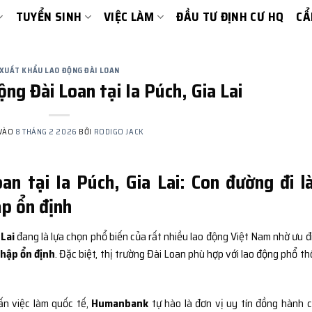
TUYỂN SINH
VIỆC LÀM
ĐẦU TƯ ĐỊNH CƯ HQ
CẨ
XUẤT KHẨU LAO ĐỘNG ĐÀI LOAN
ng Đài Loan tại Ia Púch, Gia Lai
 VÀO
8 THÁNG 2 2026
BỞI
RODIGO JACK
an tại Ia Púch, Gia Lai: Con đường đi 
ập ổn định
 Lai
đang là lựa chọn phổ biến của rất nhiều lao động Việt Nam nhờ ưu đ
nhập ổn định
. Đặc biệt, thị trường Đài Loan phù hợp với lao động phổ th
ấn việc làm quốc tế,
Humanbank
tự hào là đơn vị uy tín đồng hành 