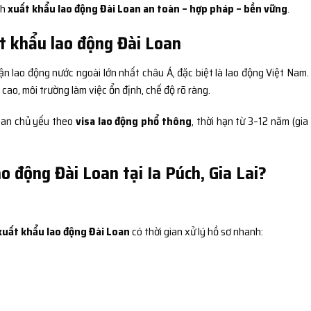
nh
xuất khẩu lao động Đài Loan an toàn – hợp pháp – bền vững
.
t khẩu lao động Đài Loan
ận lao động nước ngoài lớn nhất châu Á, đặc biệt là lao động Việt Nam.
ao, môi trường làm việc ổn định, chế độ rõ ràng.
Loan chủ yếu theo
visa lao động phổ thông
, thời hạn từ 3–12 năm (gia
o động Đài Loan tại Ia Púch, Gia Lai?
xuất khẩu lao động Đài Loan
có thời gian xử lý hồ sơ nhanh: