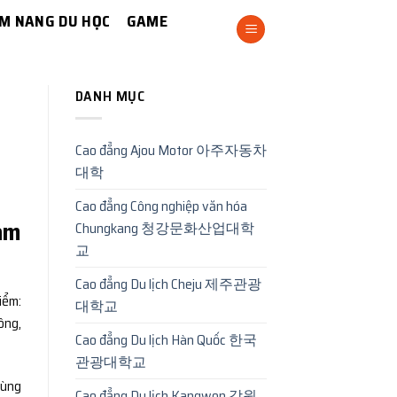
M NANG DU HỌC
GAME
DANH MỤC
Cao đẳng Ajou Motor 아주자동차
대학
Cao đẳng Công nghiệp văn hóa
làm
Chungkang 청강문화산업대학
교
Cao đẳng Du lịch Cheju 제주관광
iểm:
대학교
ông,
Cao đẳng Du lịch Hàn Quốc 한국
관광대학교
cùng
Cao đẳng Du lịch Kangwon 강원