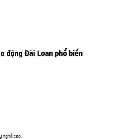
o động Đài Loan phổ biến
y nghề cao.