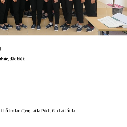
g
khác
, đặc biệt:
í
, hỗ trợ lao động tại Ia Púch, Gia Lai tối đa.