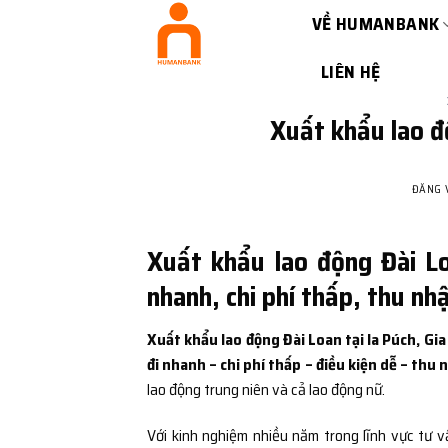
Bỏ
VỀ HUMANBANK
qua
nội
LIÊN HỆ
dung
Xuất khẩu lao độ
ĐĂNG
Xuất khẩu lao động Đài Lo
nhanh, chi phí thấp, thu nh
Xuất khẩu lao động Đài Loan tại Ia Púch, Gia
đi nhanh – chi phí thấp – điều kiện dễ – thu 
lao động trung niên và cả lao động nữ.
Với kinh nghiệm nhiều năm trong lĩnh vực tư v