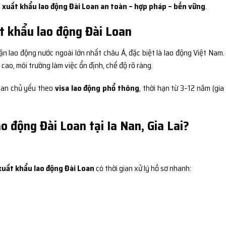
h
xuất khẩu lao động Đài Loan an toàn – hợp pháp – bền vững
.
t khẩu lao động Đài Loan
ận lao động nước ngoài lớn nhất châu Á, đặc biệt là lao động Việt Nam.
ao, môi trường làm việc ổn định, chế độ rõ ràng.
Loan chủ yếu theo
visa lao động phổ thông
, thời hạn từ 3–12 năm (gia
o động Đài Loan tại Ia Nan, Gia Lai?
xuất khẩu lao động Đài Loan
có thời gian xử lý hồ sơ nhanh: