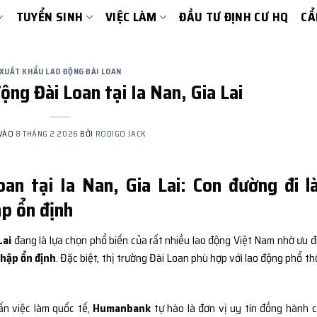
TUYỂN SINH
VIỆC LÀM
ĐẦU TƯ ĐỊNH CƯ HQ
CẨ
XUẤT KHẨU LAO ĐỘNG ĐÀI LOAN
ộng Đài Loan tại Ia Nan, Gia Lai
 VÀO
8 THÁNG 2 2026
BỞI
RODIGO JACK
an tại Ia Nan, Gia Lai: Con đường đi l
ập ổn định
Lai
đang là lựa chọn phổ biến của rất nhiều lao động Việt Nam nhờ ưu đ
nhập ổn định
. Đặc biệt, thị trường Đài Loan phù hợp với lao động phổ th
ấn việc làm quốc tế,
Humanbank
tự hào là đơn vị uy tín đồng hành 