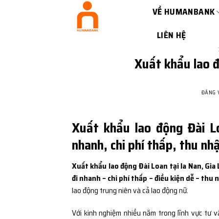
Bỏ
VỀ HUMANBANK
qua
nội
LIÊN HỆ
dung
Xuất khẩu lao đ
ĐĂNG
Xuất khẩu lao động Đài Lo
nhanh, chi phí thấp, thu nh
Xuất khẩu lao động Đài Loan tại Ia Nan, Gia 
đi nhanh – chi phí thấp – điều kiện dễ – thu 
lao động trung niên và cả lao động nữ.
Với kinh nghiệm nhiều năm trong lĩnh vực tư v