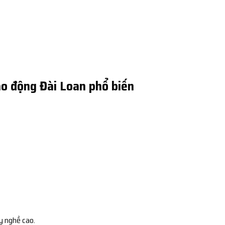
o động Đài Loan phổ biến
y nghề cao.