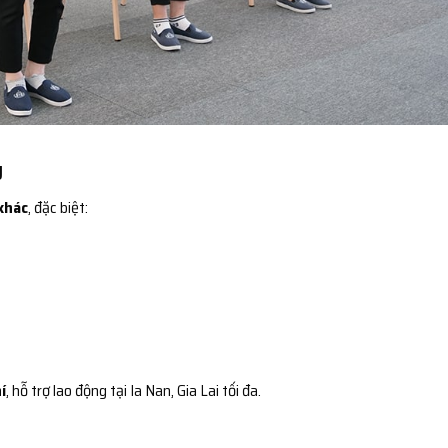
g
khác
, đặc biệt:
í
, hỗ trợ lao động tại Ia Nan, Gia Lai tối đa.