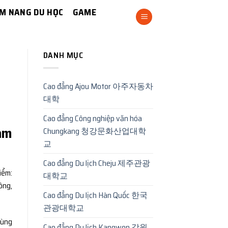
M NANG DU HỌC
GAME
DANH MỤC
Cao đẳng Ajou Motor 아주자동차
대학
Cao đẳng Công nghiệp văn hóa
àm
Chungkang 청강문화산업대학
교
Cao đẳng Du lịch Cheju 제주관광
iểm:
대학교
ông,
Cao đẳng Du lịch Hàn Quốc 한국
관광대학교
cùng
Cao đẳng Du lịch Kangwon 강원