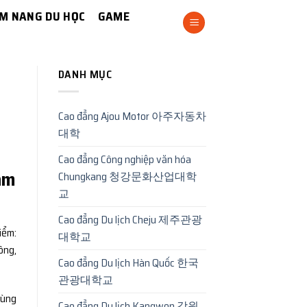
M NANG DU HỌC
GAME
DANH MỤC
Cao đẳng Ajou Motor 아주자동차
대학
Cao đẳng Công nghiệp văn hóa
làm
Chungkang 청강문화산업대학
교
Cao đẳng Du lịch Cheju 제주관광
iểm:
대학교
ông,
Cao đẳng Du lịch Hàn Quốc 한국
관광대학교
cùng
Cao đẳng Du lịch Kangwon 강원