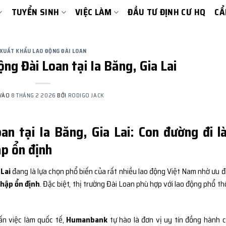
TUYỂN SINH
VIỆC LÀM
ĐẦU TƯ ĐỊNH CƯ HQ
CẨ
XUẤT KHẨU LAO ĐỘNG ĐÀI LOAN
ng Đài Loan tại Ia Băng, Gia Lai
 VÀO
8 THÁNG 2 2026
BỞI
RODIGO JACK
an tại Ia Băng, Gia Lai: Con đường đi 
ập ổn định
 Lai
đang là lựa chọn phổ biến của rất nhiều lao động Việt Nam nhờ ưu đ
nhập ổn định
. Đặc biệt, thị trường Đài Loan phù hợp với lao động phổ th
ấn việc làm quốc tế,
Humanbank
tự hào là đơn vị uy tín đồng hành 