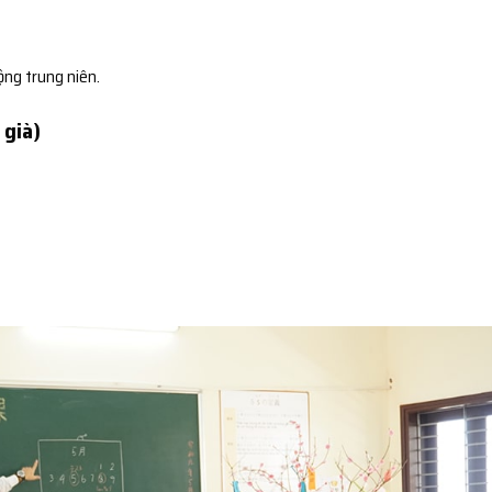
ộng trung niên.
 già)