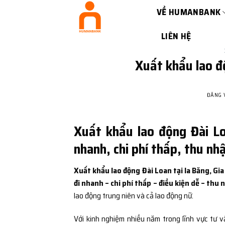
Bỏ
VỀ HUMANBANK
qua
nội
LIÊN HỆ
dung
Xuất khẩu lao độ
ĐĂNG
Xuất khẩu lao động Đài Lo
nhanh, chi phí thấp, thu nh
Xuất khẩu lao động Đài Loan tại Ia Băng, Gia
đi nhanh – chi phí thấp – điều kiện dễ – thu 
lao động trung niên và cả lao động nữ.
Với kinh nghiệm nhiều năm trong lĩnh vực tư v