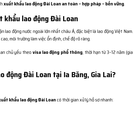
nh
xuất khẩu lao động Đài Loan an toàn – hợp pháp – bền vững
.
t khẩu lao động Đài Loan
ận lao động nước ngoài lớn nhất châu Á, đặc biệt là lao động Việt Nam.
ao, môi trường làm việc ổn định, chế độ rõ ràng.
Loan chủ yếu theo
visa lao động phổ thông
, thời hạn từ 3–12 năm (gia
o động Đài Loan tại Ia Băng, Gia Lai?
xuất khẩu lao động Đài Loan
có thời gian xử lý hồ sơ nhanh: