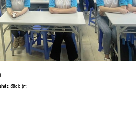
g
khác
, đặc biệt: