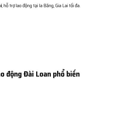
í
, hỗ trợ lao động tại Ia Băng, Gia Lai tối đa.
o động Đài Loan phổ biến