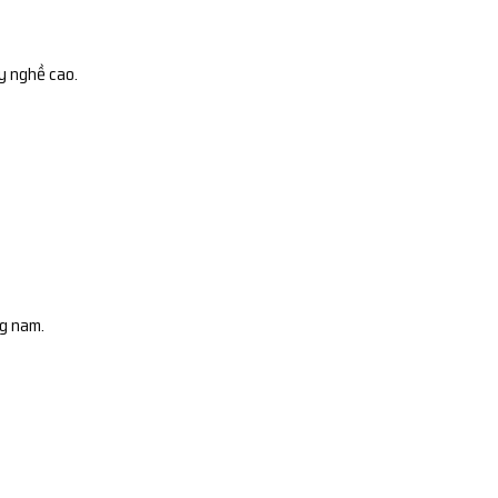
y nghề cao.
ng nam.