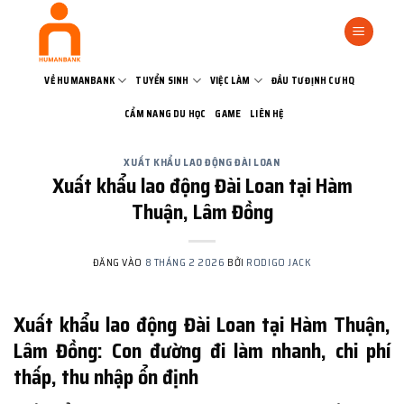
Bỏ
qua
nội
dung
VỀ HUMANBANK
TUYỂN SINH
VIỆC LÀM
ĐẦU TƯ ĐỊNH CƯ HQ
CẨM NANG DU HỌC
GAME
LIÊN HỆ
XUẤT KHẨU LAO ĐỘNG ĐÀI LOAN
Xuất khẩu lao động Đài Loan tại Hàm
Thuận, Lâm Đồng
ĐĂNG VÀO
8 THÁNG 2 2026
BỞI
RODIGO JACK
Xuất khẩu lao động Đài Loan tại Hàm Thuận,
Lâm Đồng: Con đường đi làm nhanh, chi phí
thấp, thu nhập ổn định