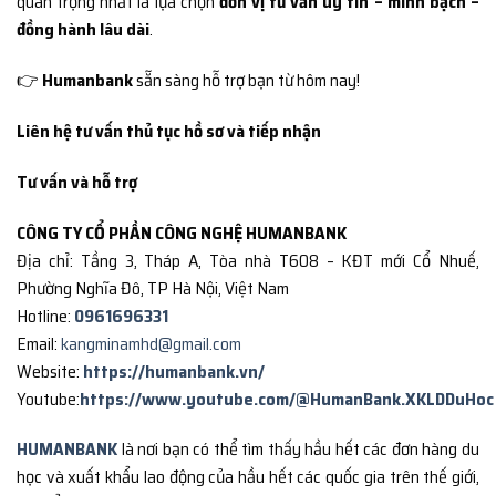
quan trọng nhất là lựa chọn
đơn vị tư vấn uy tín – minh bạch –
đồng hành lâu dài
.
👉
Humanbank
sẵn sàng hỗ trợ bạn từ hôm nay!
Liên hệ tư vấn thủ tục hồ sơ và tiếp nhận
Tư vấn và hỗ trợ
CÔNG TY CỔ PHẦN CÔNG NGHỆ HUMANBANK
Địa chỉ: Tầng 3, Tháp A, Tòa nhà T608 – KĐT mới Cổ Nhuế,
Phường Nghĩa Đô, TP Hà Nội, Việt Nam
Hotline:
0961696331
Email:
kangminamhd@gmail.com
Website:
https://humanbank.vn/
Youtube:
https://www.youtube.com/@HumanBank.XKLDDuHoc
HUMANBANK
là nơi bạn có thể tìm thấy hầu hết các đơn hàng du
học và xuất khẩu lao động của hầu hết các quốc gia trên thế giới,