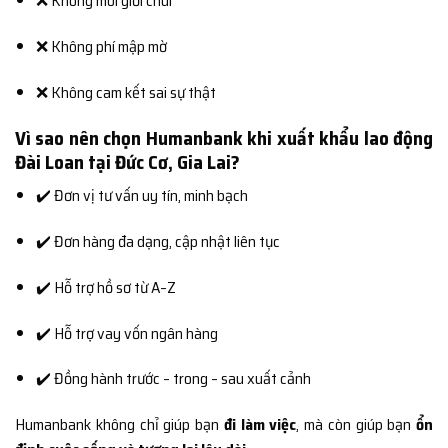
❌ Không môi giới chui
❌ Không phí mập mờ
❌ Không cam kết sai sự thật
Vì sao nên chọn Humanbank khi xuất khẩu lao động
Đài Loan tại Đức Cơ, Gia Lai?
✔️ Đơn vị tư vấn uy tín, minh bạch
✔️ Đơn hàng đa dạng, cập nhật liên tục
✔️ Hỗ trợ hồ sơ từ A–Z
✔️ Hỗ trợ vay vốn ngân hàng
✔️ Đồng hành trước – trong – sau xuất cảnh
Humanbank không chỉ giúp bạn
đi làm việc
, mà còn giúp bạn
ổn