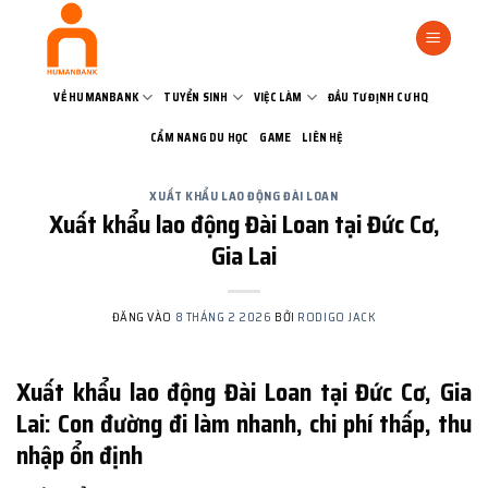
Bỏ
qua
nội
dung
VỀ HUMANBANK
TUYỂN SINH
VIỆC LÀM
ĐẦU TƯ ĐỊNH CƯ HQ
CẨM NANG DU HỌC
GAME
LIÊN HỆ
XUẤT KHẨU LAO ĐỘNG ĐÀI LOAN
Xuất khẩu lao động Đài Loan tại Đức Cơ,
Gia Lai
ĐĂNG VÀO
8 THÁNG 2 2026
BỞI
RODIGO JACK
Xuất khẩu lao động Đài Loan tại Đức Cơ, Gia
Lai: Con đường đi làm nhanh, chi phí thấp, thu
nhập ổn định