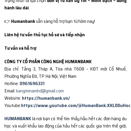
trọng nhất là lựa chọn
đơn vị tư vấn uy tín – minh bạch – đồng
hành lâu dài
.
👉
Humanbank
sẵn sàng hỗ trợ bạn từ hôm nay!
Liên hệ tư vấn thủ tục hồ sơ và tiếp nhận
Tư vấn và hỗ trợ
CÔNG TY CỔ PHẦN CÔNG NGHỆ HUMANBANK
Địa chỉ: Tầng 3, Tháp A, Tòa nhà T608 – KĐT mới Cổ Nhuế,
Phường Nghĩa Đô, TP Hà Nội, Việt Nam
Hotline:
0961696331
Email:
kangminamhd@gmail.com
Website:
https://humanbank.vn/
Youtube:
https://www.youtube.com/@HumanBank.XKLDDuHoc
HUMANBANK
là nơi bạn có thể tìm thấy hầu hết các đơn hàng du
học và xuất khẩu lao động của hầu hết các quốc gia trên thế giới,