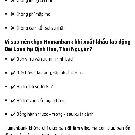
❌ Không môi giới chui
❌ Không phí mập mờ
❌ Không cam kết sai sự thật
Vì sao nên chọn Humanbank khi xuất khẩu lao động
Đài Loan tại Định Hóa, Thái Nguyên?
✔️ Đơn vị tư vấn uy tín, minh bạch
✔️ Đơn hàng đa dạng, cập nhật liên tục
✔️ Hỗ trợ hồ sơ từ A–Z
✔️ Hỗ trợ vay vốn ngân hàng
✔️ Đồng hành trước – trong – sau xuất cảnh
Humanbank không chỉ giúp bạn
đi làm việc
, mà còn giúp bạn
ổn