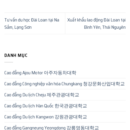
Tư vấn du học Đài Loan tại Na
Xuất khẩu lao động Đài Loan tại
Sầm, Lạng Sơn
Bình Yên, Thái Nguyên
DANH MỤC
Cao đẳng Ajou Motor 아주자동차대학
Cao đẳng Công nghiệp văn hóa Chungkang 청강문화산업대학교
Cao đẳng Du lịch Cheju 제주관광대학교
Cao đẳng Du lịch Hàn Quốc 한국관광대학교
Cao đẳng Du lịch Kangwon 강원관광대학교
Cao đẳng Gangneung Yeongdong 강릉영동대학교