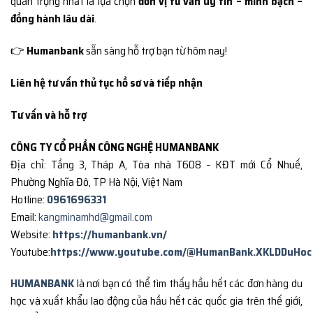
quan trọng nhất là lựa chọn
đơn vị tư vấn uy tín – minh bạch –
đồng hành lâu dài
.
👉
Humanbank
sẵn sàng hỗ trợ bạn từ hôm nay!
Liên hệ tư vấn thủ tục hồ sơ và tiếp nhận
Tư vấn và hỗ trợ
CÔNG TY CỔ PHẦN CÔNG NGHỆ HUMANBANK
Địa chỉ: Tầng 3, Tháp A, Tòa nhà T608 – KĐT mới Cổ Nhuế,
Phường Nghĩa Đô, TP Hà Nội, Việt Nam
Hotline:
0961696331
Email:
kangminamhd@gmail.com
Website:
https://humanbank.vn/
Youtube:
https://www.youtube.com/@HumanBank.XKLDDuHoc
HUMANBANK
là nơi bạn có thể tìm thấy hầu hết các đơn hàng du
học và xuất khẩu lao động của hầu hết các quốc gia trên thế giới,