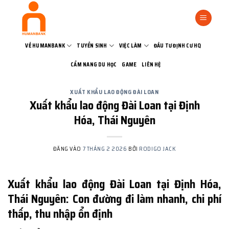
Bỏ
qua
nội
dung
VỀ HUMANBANK
TUYỂN SINH
VIỆC LÀM
ĐẦU TƯ ĐỊNH CƯ HQ
CẨM NANG DU HỌC
GAME
LIÊN HỆ
XUẤT KHẨU LAO ĐỘNG ĐÀI LOAN
Xuất khẩu lao động Đài Loan tại Định
Hóa, Thái Nguyên
ĐĂNG VÀO
7 THÁNG 2 2026
BỞI
RODIGO JACK
Xuất khẩu lao động Đài Loan tại Định Hóa,
Thái Nguyên: Con đường đi làm nhanh, chi phí
thấp, thu nhập ổn định