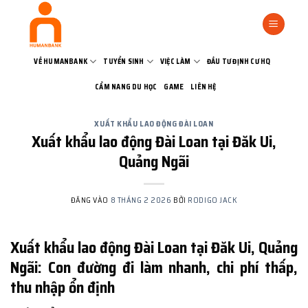
Bỏ
qua
nội
dung
VỀ HUMANBANK
TUYỂN SINH
VIỆC LÀM
ĐẦU TƯ ĐỊNH CƯ HQ
CẨM NANG DU HỌC
GAME
LIÊN HỆ
XUẤT KHẨU LAO ĐỘNG ĐÀI LOAN
Xuất khẩu lao động Đài Loan tại Đăk Ui,
Quảng Ngãi
ĐĂNG VÀO
8 THÁNG 2 2026
BỞI
RODIGO JACK
Xuất khẩu lao động Đài Loan tại Đăk Ui, Quảng
Ngãi: Con đường đi làm nhanh, chi phí thấp,
thu nhập ổn định