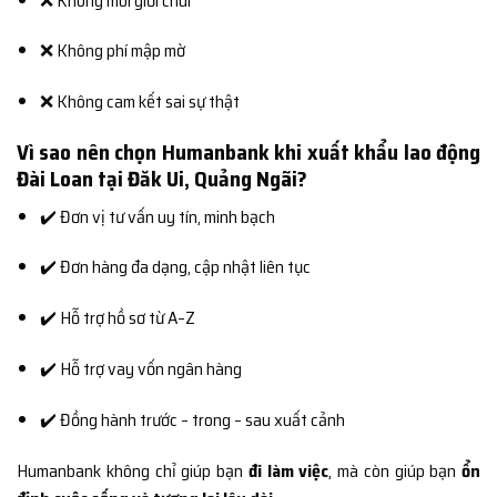
❌ Không môi giới chui
❌ Không phí mập mờ
❌ Không cam kết sai sự thật
Vì sao nên chọn Humanbank khi xuất khẩu lao động
Đài Loan tại Đăk Ui, Quảng Ngãi?
✔️ Đơn vị tư vấn uy tín, minh bạch
✔️ Đơn hàng đa dạng, cập nhật liên tục
✔️ Hỗ trợ hồ sơ từ A–Z
✔️ Hỗ trợ vay vốn ngân hàng
✔️ Đồng hành trước – trong – sau xuất cảnh
Humanbank không chỉ giúp bạn
đi làm việc
, mà còn giúp bạn
ổn