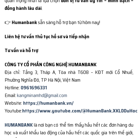
quan trọng nhất là lựa chọn
đơn vị tư vấn uy tín – minh bạch –
đồng hành lâu dài
.
👉
Humanbank
sẵn sàng hỗ trợ bạn từ hôm nay!
Liên hệ tư vấn thủ tục hồ sơ và tiếp nhận
Tư vấn và hỗ trợ
CÔNG TY CỔ PHẦN CÔNG NGHỆ HUMANBANK
Địa chỉ: Tầng 3, Tháp A, Tòa nhà T608 – KĐT mới Cổ Nhuế,
Phường Nghĩa Đô, TP Hà Nội, Việt Nam
Hotline:
0961696331
Email:
kangminamhd@gmail.com
Website:
https://humanbank.vn/
Youtube:
https://www.youtube.com/@HumanBank.XKLDDuHoc
HUMANBANK
là nơi bạn có thể tìm thấy hầu hết các đơn hàng du
học và xuất khẩu lao động của hầu hết các quốc gia trên thế giới,