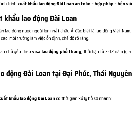
hành trình
xuất khẩu lao động Đài Loan an toàn – hợp pháp – bền vữ
t khẩu lao động Đài Loan
ận lao động nước ngoài lớn nhất châu Á, đặc biệt là lao động Việt Nam.
ao, môi trường làm việc ổn định, chế độ rõ ràng.
Loan chủ yếu theo
visa lao động phổ thông
, thời hạn từ 3–12 năm (gia
ao động Đài Loan tại Đại Phúc, Thái Nguyê
xuất khẩu lao động Đài Loan
có thời gian xử lý hồ sơ nhanh: