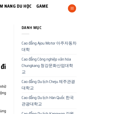
M NANG DU HỌC
GAME
DANH MỤC
Cao đẳng Ajou Motor 아주자동차
대학
Cao đẳng Công nghiệp văn hóa
 đi
Chungkang 청강문화산업대학
교
Cao đẳng Du lịch Cheju 제주관광
 nhờ
대학교
động
Cao đẳng Du lịch Hàn Quốc 한국
관광대학교
cùng
Cao đẳng Du lịch Kangwon 강원