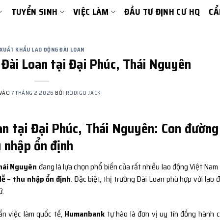
TUYỂN SINH
VIỆC LÀM
ĐẦU TƯ ĐỊNH CƯ HQ
CẨ
XUẤT KHẨU LAO ĐỘNG ĐÀI LOAN
Đài Loan tại Đại Phúc, Thái Nguyên
 VÀO
7 THÁNG 2 2026
BỞI
RODIGO JACK
n tại Đại Phúc, Thái Nguyên: Con đường
u nhập ổn định
Thái Nguyên
đang là lựa chọn phổ biến của rất nhiều lao động Việt Nam
 dễ – thu nhập ổn định
. Đặc biệt, thị trường Đài Loan phù hợp với lao 
ữ.
ấn việc làm quốc tế,
Humanbank
tự hào là đơn vị uy tín đồng hành 