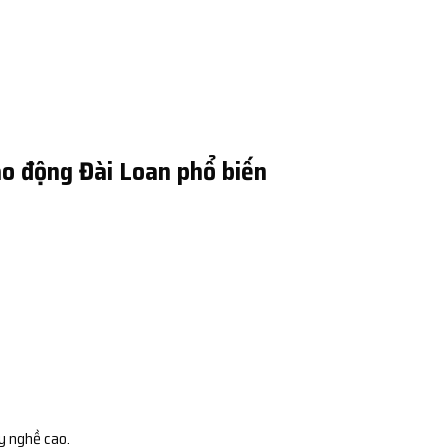
o động Đài Loan phổ biến
y nghề cao.