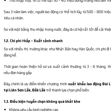
Thu nhập thực tế có thể đạt 30 – 40 triệu đồng/tháng nếu làm t
Sau 3 năm làm việc, người lao động có thể tích lũy từ 500 – 800 triệ
tiêu cá nhân.
So với mặt bằng thu nhập trong nước, đây là cơ hội rất tốt để cải thiệ
1.2. Chi phí thấp – Xuất cảnh nhanh
So với nhiều thị trường khác như
Nhật Bản
hay
Hàn Quốc
, chi phí đ
đáng kể.
Thời gian hoàn thiện hồ sơ và xuất cảnh thường từ 3 – 6 tháng, t
nếu đơn hàng gấp.
Đây chính là ưu điểm khiến chương trình
xuất khẩu lao động Đài L
tại Liên Sơn Lắk, Đắk Lắk
trở thành lựa chọn phổ biến.
1.3. Điều kiện tuyển chọn không quá khắt khe
Không yêu cầu kinh nghiệm cao