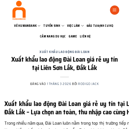
Bỏ
qua
nội
dung
VỀ HUMANBANK
TUYỂN SINH
VIỆC LÀM
ĐẦU TƯ ĐỊNH CƯ HQ
CẨM NANG DU HỌC
GAME
LIÊN HỆ
XUẤT KHẨU LAO ĐỘNG ĐÀI LOAN
Xuất khẩu lao động Đài Loan giá rẻ uy tín
tại Liên Sơn Lắk, Đắk Lắk
ĐĂNG VÀO
1 THÁNG 3 2026
BỞI
RODIGO JACK
Xuất khẩu lao động Đài Loan giá rẻ uy tín tại 
Đắk Lắk – Lựa chọn an toàn, thu nhập cao cùn
Trong nhiều năm qua,
Đài Loan
luôn nằm trong top thị trường tiếp 