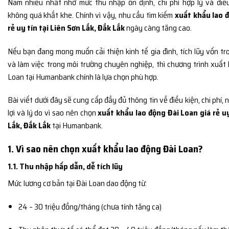
Nam nhiều nhất nhờ mức thu nhập ổn định, chi phí hợp lý và điề
không quá khắt khe. Chính vì vậy, nhu cầu tìm kiếm
xuất khẩu lao 
rẻ uy tín tại Liên Sơn Lắk, Đắk Lắk
ngày càng tăng cao.
Nếu bạn đang mong muốn cải thiện kinh tế gia đình, tích lũy vốn tr
và làm việc trong môi trường chuyên nghiệp, thì chương trình xuất
Loan tại Humanbank chính là lựa chọn phù hợp.
Bài viết dưới đây sẽ cung cấp đầy đủ thông tin về điều kiện, chi phí
lợi và lý do vì sao nên chọn
xuất khẩu lao động Đài Loan giá rẻ uy
Lắk, Đắk Lắk
tại Humanbank.
1. Vì sao nên chọn xuất khẩu lao động Đài Loan?
1.1. Thu nhập hấp dẫn, dễ tích lũy
Mức lương cơ bản tại Đài Loan dao động từ:
24 – 30 triệu đồng/tháng (chưa tính tăng ca)