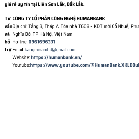
giá rẻ uy tín tại Liên Sơn Lắk, Đắk Lắk.
Tư
CÔNG TY CỔ PHẦN CÔNG NGHỆ HUMANBANK
vấn
Địa chỉ: Tầng 3, Tháp A, Tòa nhà T608 – KĐT mới Cổ Nhuế, Ph
và
Nghĩa Đô, TP Hà Nội, Việt Nam
hỗ
Hotline:
0961696331
trợ
Email:
kangminamhd@gmail.com
Website:
https://humanbank.vn/
Youtube:
https://www.youtube.com/@HumanBank.XKLDDu